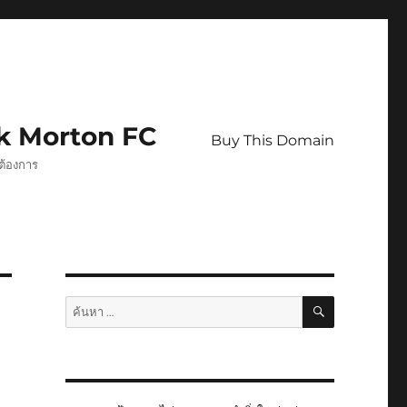
ck Morton FC
Buy This Domain
ต้องการ
ค้นหา
ค้นหา: