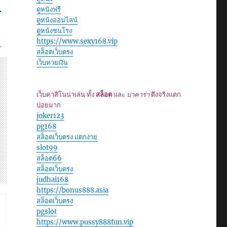
ดูหนังฟรี
ดูหนังออนไลน์
ดูหนังชนโรง
https://www.sexy168.vip
สล็อตเว็บตรง
เว็บหวยเงิน
เว็บคาสิโนน่าเล่น ทั้ง
สล็อต
และ
บาคาร่า
ตึงจริงแตก
บ่อยมาก
joker123
pg168
สล็อตเว็บตรง แตกง่าย
slot99
สล็อต66
สล็อตเว็บตรง
judhai168
https://bonus888.asia
สล็อตเว็บตรง
pgslot
https://www.pussy888fun.vip