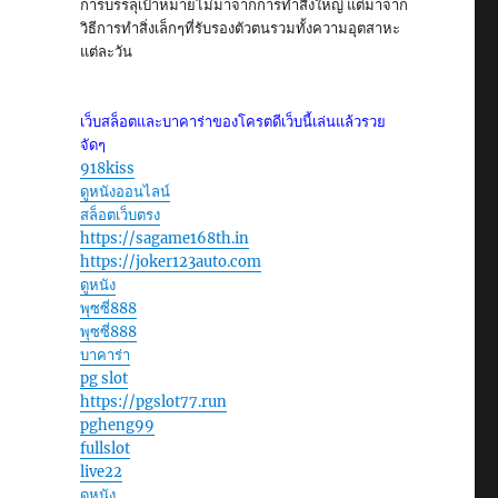
การบรรลุเป้าหมายไม่มาจากการทำสิ่งใหญ่ แต่มาจาก
วิธีการทำสิ่งเล็กๆที่รับรองตัวตนรวมทั้งความอุตสาหะ
แต่ละวัน
เว็บสล็อตและบาคาร่าของโครตดีเว็บนี้เล่นแล้วรวย
จัดๆ
918kiss
ดูหนังออนไลน์
สล็อตเว็บตรง
https://sagame168th.in
https://joker123auto.com
ดูหนัง
พุซซี่888
พุซซี่888
บาคาร่า
pg slot
https://pgslot77.run
pgheng99
fullslot
live22
ดูหนัง