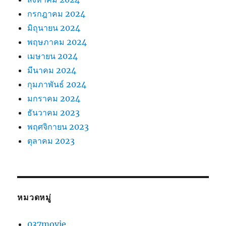
กรกฎาคม 2024
มิถุนายน 2024
พฤษภาคม 2024
เมษายน 2024
มีนาคม 2024
กุมภาพันธ์ 2024
มกราคม 2024
ธันวาคม 2023
พฤศจิกายน 2023
ตุลาคม 2023
หมวดหมู่
037movie