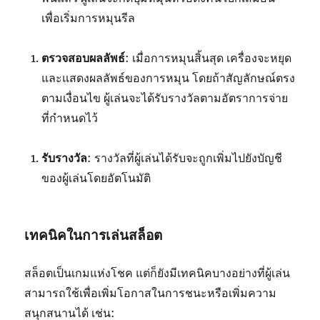
เพื่อเริ่มการหมุนรีล
ตรวจสอบผลลัพธ์
: เมื่อการหมุนสิ้นสุด เครื่องจะหยุด
และแสดงผลลัพธ์ของการหมุน โดยถ้าสัญลักษณ์ตรง
ตามเงื่อนไข ผู้เล่นจะได้รับรางวัลตามอัตราการจ่าย
ที่กำหนดไว้
รับรางวัล
: รางวัลที่ผู้เล่นได้รับจะถูกเพิ่มไปยังบัญชี
ของผู้เล่นโดยอัตโนมัติ
เทคนิคในการเล่นสล็อต
สล็อตเป็นเกมแห่งโชค แต่ก็ยังมีเทคนิคบางอย่างที่ผู้เล่น
สามารถใช้เพื่อเพิ่มโอกาสในการชนะหรือเพิ่มความ
สนุกสนานได้ เช่น: