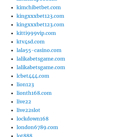
kimchibetbet.com
kingxxxbet123.com
kingxxxbet123.com
kitti999vip.com
ktv4sd.com
lala55-casino.com
lalikabetsgame.com
lalikabetsgame.com
lcbet444.com
lion123
lionth168.com
live22
live22slot
lockdown168
london6789.com
lot888