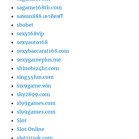
sagame168th.com
sawan888 เครดิตฟรี
sbobet
sexy168vip
sexyauto168
sexybaccarat168.com
sexygameplus.me
shinobi24hr.com
sing55fun.com
six9game.win
sky2899.com
sl99games.com
sl99games.com
Slot
Slot Online
slot1111ok.com