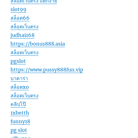
สล็อตเว็บตรง แตกง่าย
slot99
สล็อต66
สล็อตเว็บตรง
judhai168
https://bonus888.asia
สล็อตเว็บตรง
pgslot
https://www.pussy888fun.vip
บาคาร่า
สล็อตxo
สล็อตเว็บตรง
คลิปโป๊
1xbetth
funny18
pg slot