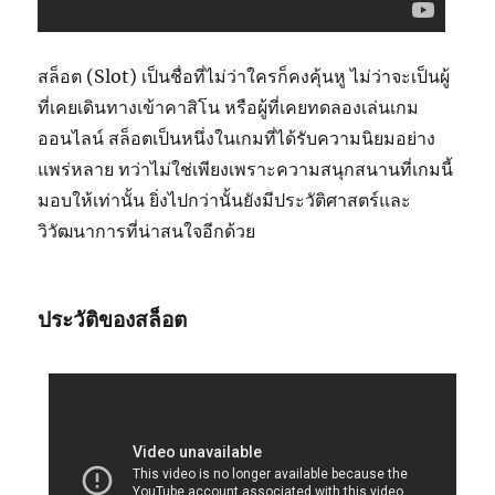
สล็อต (Slot) เป็นชื่อที่ไม่ว่าใครก็คงคุ้นหู ไม่ว่าจะเป็นผู้
ที่เคยเดินทางเข้าคาสิโน หรือผู้ที่เคยทดลองเล่นเกม
ออนไลน์ สล็อตเป็นหนึ่งในเกมที่ได้รับความนิยมอย่าง
แพร่หลาย ทว่าไม่ใช่เพียงเพราะความสนุกสนานที่เกมนี้
มอบให้เท่านั้น ยิ่งไปกว่านั้นยังมีประวัติศาสตร์และ
วิวัฒนาการที่น่าสนใจอีกด้วย
ประวัติของสล็อต