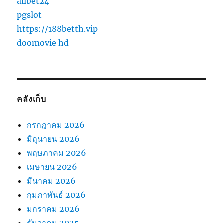
allbet24
pgslot
https://188betth.vip
doomovie hd
คลังเก็บ
กรกฎาคม 2026
มิถุนายน 2026
พฤษภาคม 2026
เมษายน 2026
มีนาคม 2026
กุมภาพันธ์ 2026
มกราคม 2026
ธันวาคม 2025