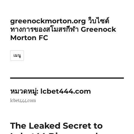
greenockmorton.org ว็บไซต์
ทางการของสโมสรกีฬา Greenock
Morton FC
เมนู
หมวดหมู่:
lcbet444.com
lcbet444.com
The Leaked Secret to