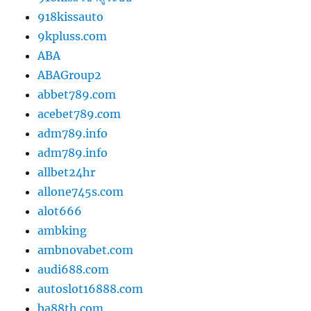
918kissauto
9kpluss.com
ABA
ABAGroup2
abbet789.com
acebet789.com
adm789.info
adm789.info
allbet24hr
allone745s.com
alot666
ambking
ambnovabet.com
audi688.com
autoslot16888.com
ba88th.com