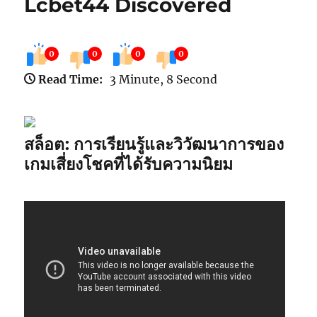
Lcbet44 Discovered
0
0
0
0
Read Time:
3 Minute, 8 Second
สล็อต: การเรียนรู้และวิวัฒนาการของ
เกมเสี่ยงโชคที่ได้รับความนิยม