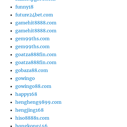
funny18
future24bet.com
gamehit8888.com
gamehit8888.com
gem99ths.com
gem99ths.com
goatza888fin.com
goatza888fin.com
gobaza88.com
gowingo
gowingo88.com
happy168
hengheng9899.com
hengjing168
hiso8888s.com
hongkong456