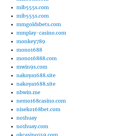
mib555s.com
mib555s.com
mmgoldsbets.com
mmplay-casino.com
monkey789
mono1688
mono16888.com
mwin9s.com
nakoya1688.site
nakoya1688.site
nbwin.me
nemo168casino.com
niseko168bet.com
no1huay
no1huay.com
okcasino159.com