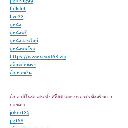
pgheng99
fullslot
live22
ดูหนัง
ดูหนังฟรี
ดูหนังออนไลน์
ดูหนังชนโรง
https://www.sexy168.vip
สล็อตเว็บตรง
เว็บหวยเงิน
เว็บคาสิโนน่าเล่น ทั้ง
สล็อต
และ
บาคาร่า
ตึงจริงแตก
บ่อยมาก
joker123
pg168