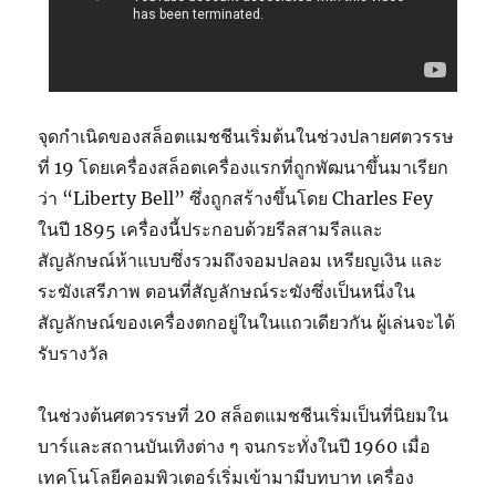
จุดกำเนิดของสล็อตแมชชีนเริ่มต้นในช่วงปลายศตวรรษ
ที่ 19 โดยเครื่องสล็อตเครื่องแรกที่ถูกพัฒนาขึ้นมาเรียก
ว่า “Liberty Bell” ซึ่งถูกสร้างขึ้นโดย Charles Fey
ในปี 1895 เครื่องนี้ประกอบด้วยรีลสามรีลและ
สัญลักษณ์ห้าแบบซึ่งรวมถึงจอมปลอม เหรียญเงิน และ
ระฆังเสรีภาพ ตอนที่สัญลักษณ์ระฆังซึ่งเป็นหนึ่งใน
สัญลักษณ์ของเครื่องตกอยู่ในในแถวเดียวกัน ผู้เล่นจะได้
รับรางวัล
ในช่วงต้นศตวรรษที่ 20 สล็อตแมชชีนเริ่มเป็นที่นิยมใน
บาร์และสถานบันเทิงต่าง ๆ จนกระทั่งในปี 1960 เมื่อ
เทคโนโลยีคอมพิวเตอร์เริ่มเข้ามามีบทบาท เครื่อง