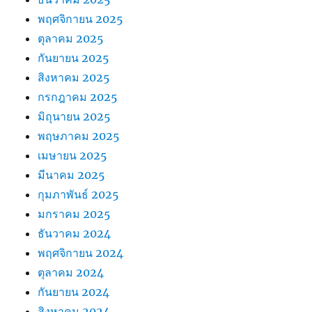
พฤศจิกายน 2025
ตุลาคม 2025
กันยายน 2025
สิงหาคม 2025
กรกฎาคม 2025
มิถุนายน 2025
พฤษภาคม 2025
เมษายน 2025
มีนาคม 2025
กุมภาพันธ์ 2025
มกราคม 2025
ธันวาคม 2024
พฤศจิกายน 2024
ตุลาคม 2024
กันยายน 2024
สิงหาคม 2024