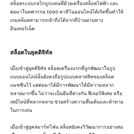
สล็อตระบบกลไกถูกแทนที่ด้วยเครื่องสล็อตไฟฟ้า และ
ต่อมาในทศวรรษ 1990 คาสิโนออนไลน์ได้เกิดขึ้นทำให้
เกมสล็อตสามารถเข้าถึงได้จากที่บ้านผ่านทาง
อินเทอร์เน็ต
สล็อตในยุคดิจิทัล
เมื่อเข้าสู่ยุคดิจิทัล สล็อตเครื่องแรกที่ถูกพัฒนาในรูป
แบบออนไลน์นั้นยังคงถือรูปแบบคลาสสิคของสล็อต
แมชชีนไว้ แต่ต่อมาได้มีการพัฒนาให้มีความหลาก
หลายมากขึ้น ไม่ว่าจะเป็นธีมที่ต่างกัน ฟีเจอร์พิเศษ หรือ
เพย์ไลน์ที่หลากหลาย ช่วยสร้างความตื่นเต้นและท้าทาย
ในการเล่น
เมื่อเข้าสู่ยุคสมาร์ทโฟน สล็อตยังคงวิวัฒนาการอย่างต่อ