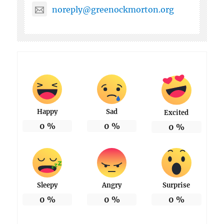
noreply@greenockmorton.org
Happy
Sad
Excited
0
%
0
%
0
%
Sleepy
Angry
Surprise
0
%
0
%
0
%