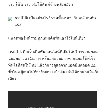
จริง ใช้ได้จริง เริ่มได้ทันทีข้างหลังสมัคร
realflik เป็นอย่างไร? รวมทั้งเหมาะกับคนไหนกัน
แน่?
แพลตฟอร์มที่รวมทุกเกมเดิมพันเอาไว้ในที่เดียว
realflik คือเว็บเดิมพันออนไลน์ที่เปิดให้บริการเกมยอด
นิยมอย่างนานัปการ พร้อมระบบฝาก-ถอนออโต้ที่เร็ว
ทันใจที่สุดในไทย แล้วก็การดูแลจากแอดมินตลอด 24
ชั่วโมง ผู้เล่นไม่ต้องย้ายกระเป๋าเงิน เล่นได้ทุกค่ายในเว็บ
เดียว