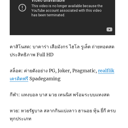
คาสิโนสด: บาคาร่า เสือมังกร ไฮโล รูเล็ต ถ่ายทอดสด
ประสิทธิภาพ Full HD
สล็อต: ค่ายดังอย่าง PG, Joker, Pragmatic,
realflik
เครดิตฟรี
Spadegaming
กีฬา: แทงบอล บาส มวย เทนนิส พร้อมระบบแทงสด
หวย: หวยรัฐบาล สลากกินแบ่งลาว ฮานอย หุ้น ยี่กี ครบ
ทุกประเภท