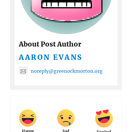
About Post Author
AARON EVANS
noreply@greenockmorton.org
Happy
Sad