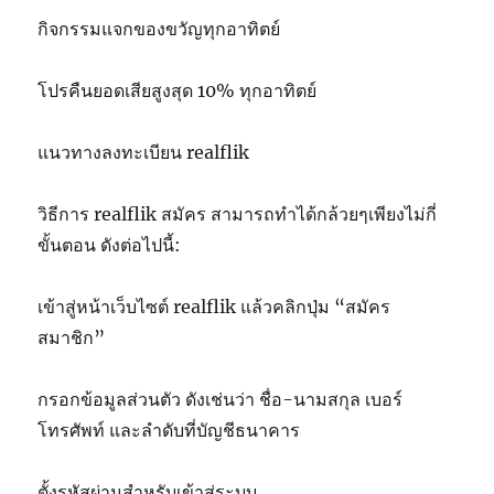
กิจกรรมแจกของขวัญทุกอาทิตย์
โปรคืนยอดเสียสูงสุด 10% ทุกอาทิตย์
แนวทางลงทะเบียน realflik
วิธีการ realflik สมัคร สามารถทำได้กล้วยๆเพียงไม่กี่
ขั้นตอน ดังต่อไปนี้:
เข้าสู่หน้าเว็บไซต์ realflik แล้วคลิกปุ่ม “สมัคร
สมาชิก”
กรอกข้อมูลส่วนตัว ดังเช่นว่า ชื่อ-นามสกุล เบอร์
โทรศัพท์ และลำดับที่บัญชีธนาคาร
ตั้งรหัสผ่านสำหรับเข้าสู่ระบบ