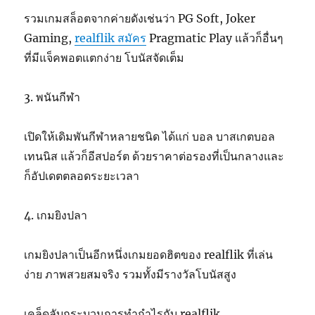
รวมเกมสล็อตจากค่ายดังเช่นว่า PG Soft, Joker
Gaming,
realflik สมัคร
Pragmatic Play แล้วก็อื่นๆ
ที่มีแจ็คพอตแตกง่าย โบนัสจัดเต็ม
3. พนันกีฬา
เปิดให้เดิมพันกีฬาหลายชนิด ได้แก่ บอล บาสเกตบอล
เทนนิส แล้วก็อีสปอร์ต ด้วยราคาต่อรองที่เป็นกลางและ
ก็อัปเดตตลอดระยะเวลา
4. เกมยิงปลา
เกมยิงปลาเป็นอีกหนึ่งเกมยอดฮิตของ realflik ที่เล่น
ง่าย ภาพสวยสมจริง รวมทั้งมีรางวัลโบนัสสูง
เคล็ดลับกระบวนการทำกำไรกับ realflik