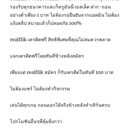
รองรับทุกธนาคารและก็ทรูมันนี่วอลเล็ต ฝาก-ถอน
อย่างต่ำเพียง 1 บาท ไม่ต้องรอยืนยันจากแอดมิน ไม่ต้อง
แจ้งสลิป สบายแล้วก็ปลอดภัย 100%
realflik เครดิตฟรี สิทธิพิเศษที่คุณไม่สมควรพลาด
แจกเครดิตฟรีโดยทันทีข้างหลังสมัคร
เพียงแต่ realflik สมัคร ก็รับเครดิตในทันที 100 บาท
ไม่ต้องแชร์ ไม่ต้องทำกิจกรรม
เล่นได้ทุกเกม ถอนออกได้จริงข้างหลังทำเทิร์นครบ
โปรโมชันอื่นๆที่คุ้มยิ่งกว่า