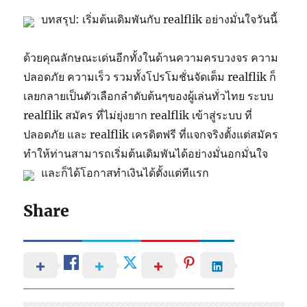
บทสรุป: เริ่มต้นเดิมพันกับ realflik อย่างมั่นใจวันนี้
ด้วยคุณลักษณะเด่นอีกทั้งในด้านความครบวงจร ความ
ปลอดภัย ความเร็ว รวมทั้งโปรโมชั่นจัดเต็ม realflik ก็
เลยกลายเป็นตัวเลือกลำดับต้นๆของผู้เล่นทั่วไทย ระบบ
realflik สมัคร ที่ไม่ยุ่งยาก realflik เข้าสู่ระบบ ที่
ปลอดภัย และ realflik เครดิตฟรี ที่แจกจริงตั้งแต่สมัคร
ทำให้ท่านสามารถเริ่มต้นเดิมพันได้อย่างมั่นอกมั่นใจ
และก็ได้โอกาสทำเงินได้ตั้งแต่ทีแรก
Share