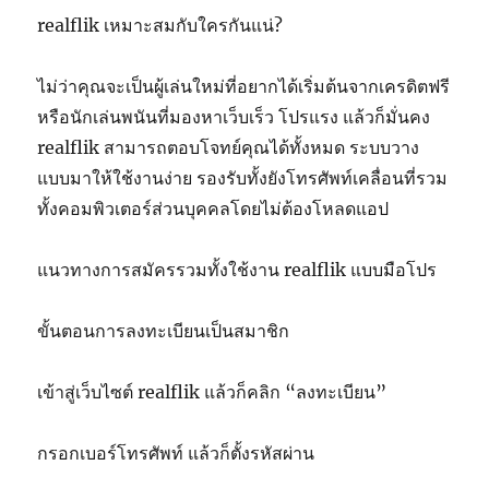
realflik เหมาะสมกับใครกันแน่?
ไม่ว่าคุณจะเป็นผู้เล่นใหม่ที่อยากได้เริ่มต้นจากเครดิตฟรี
หรือนักเล่นพนันที่มองหาเว็บเร็ว โปรแรง แล้วก็มั่นคง
realflik สามารถตอบโจทย์คุณได้ทั้งหมด ระบบวาง
แบบมาให้ใช้งานง่าย รองรับทั้งยังโทรศัพท์เคลื่อนที่รวม
ทั้งคอมพิวเตอร์ส่วนบุคคลโดยไม่ต้องโหลดแอป
แนวทางการสมัครรวมทั้งใช้งาน realflik แบบมือโปร
ขั้นตอนการลงทะเบียนเป็นสมาชิก
เข้าสู่เว็บไซต์ realflik แล้วก็คลิก “ลงทะเบียน”
กรอกเบอร์โทรศัพท์ แล้วก็ตั้งรหัสผ่าน