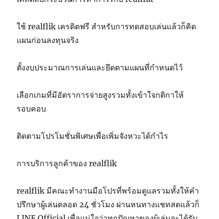
ใช้ realflik เครดิตฟรี สำหรับการทดสอบเล่นแล้วก็คิด
แผนก่อนลงทุนจริง
ตั้งงบประมาณการเล่นและยึดตามแผนที่กำหนดไว้
เลือกเกมที่มีอัตราการจ่ายสูงรวมทั้งเข้าใจกติกาให้
รอบคอบ
ติดตามโปรโมชั่นพิเศษเพื่อเพิ่มจังหวะได้กำไร
การบริการลูกค้าของ realflik
realflik มีคณะทำงานมือโปรที่พร้อมดูแลรวมทั้งให้คำ
ปรึกษาผู้เล่นตลอด 24 ชั่วโมง ผ่านหนทางแชทสดแล้วก็
LINE Official เพื่อแน่ใจว่าทุกปัญหาของผู้เล่นจะได้รับ