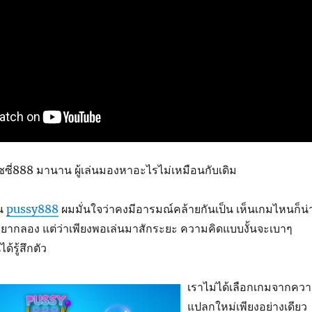
พุซซี่888 มานาน ผู้เล่นมองหาอะไรไม่เหมือนกับเดิม
่น
pussy888
ผมมั่นใจว่าคงมีอารมณ์คล้ายกันเป็น เห็นเกมไหนก็น่
็อยากลอง แต่ว่าเพียงพอเล่นมาสักระยะ ความคิดแบบงั้นจะเบาๆ
ด้รู้สึกตัว
เราไม่ได้เลือกเกมจากคว
แปลกใหม่เพียงอย่างเดียว