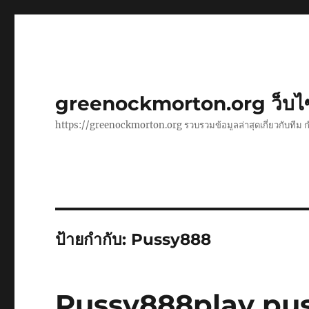
greenockmorton.org ว็บไ
https://greenockmorton.org รวบรวมข้อมูลล่าสุดเกี่ยวกับทีม ก
ป้ายกำกับ:
Pussy888
Pussy888play pus