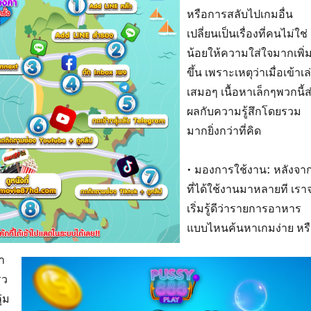
หรือการสลับไปเกมอื่น
เปลี่ยนเป็นเรื่องที่คนไม่ใช่
น้อยให้ความใส่ใจมากเพิ่
ขึ้น เพราะเหตุว่าเมื่อเข้าเล
เสมอๆ เนื้อหาเล็กๆพวกนี้ส
ผลกับความรู้สึกโดยรวม
มากยิ่งกว่าที่คิด
• มองการใช้งาน: หลังจา
ที่ได้ใช้งานมาหลายที เรา
เริ่มรู้ดีว่ารายการอาหาร
แบบไหนค้นหาเกมง่าย หร
า
็ว
่ม