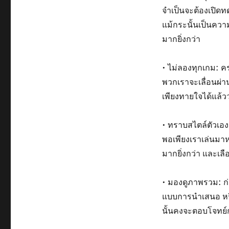
จำเป็นจะต้องเปิดทด
แม้กระนั้นเป็นควา
มากยิ่งกว่า
• ไม่ลองทุกเกม: ค
พวกเราจะเลื่อนผ่า
เพียงทายใจได้แล้ว
• ทราบสไตล์ตัวเอง
พอเพียงเราเล่นมา
มากยิ่งกว่า และเล
• มองดูภาพรวม: ก่
แบบการนำเสนอ หรือ
นั้นคงจะตอบโจทย์