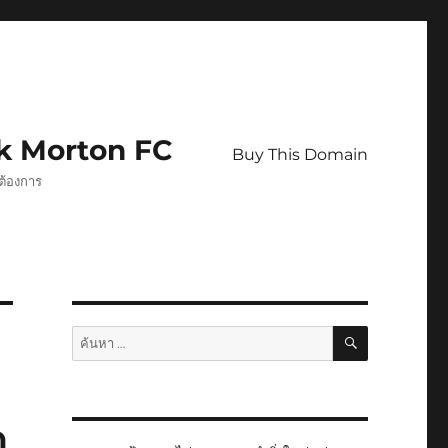
ck Morton FC
Buy This Domain
ต้องการ
ค้นหา
ค้นหา:
า