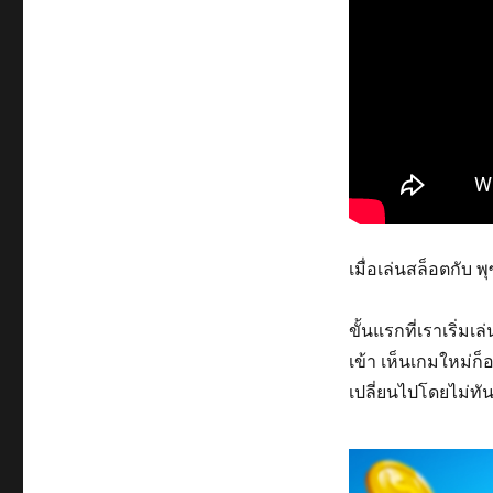
เมื่อเล่นสล็อตกับ 
ขั้นแรกที่เราเริ่มเล
เข้า เห็นเกมใหม่ก
เปลี่ยนไปโดยไม่ทันไ