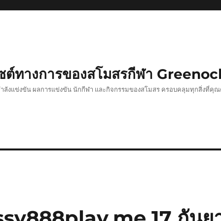
ซต์ทางการของสโมสรกีฬา Greeno
ำลังแข่งขัน ผลการแข่งขัน นักกีฬา และกิจกรรมของสโมสร ครอบคลุมทุกสิ่งที่คุณ
sy888play.me 17 กันย