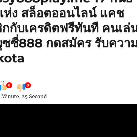
ม่แห่ง สล็อตออนไลน์ แคช
กับเครดิตฟรีทันที คนเล่
พุซซี่888 กดสมัคร รับควา
kota
0
0
 Minute, 25 Second