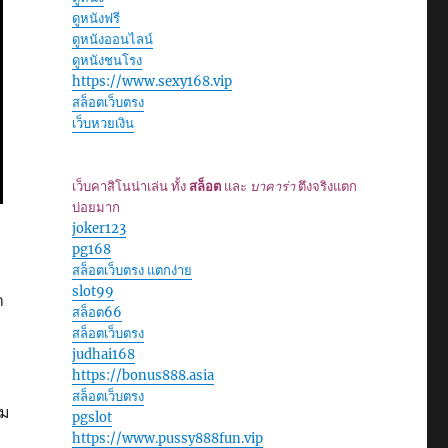
ดูหนังฟรี
ดูหนังออนไลน์
ดูหนังชนโรง
https://www.sexy168.vip
สล็อตเว็บตรง
เว็บหวยเงิน
เว็บคาสิโนน่าเล่น ทั้ง
สล็อต
และ
บาคาร่า
ตึงจริงแตก
บ่อยมาก
joker123
pg168
สล็อตเว็บตรง แตกง่าย
slot99
า
สล็อต66
สล็อตเว็บตรง
judhai168
https://bonus888.asia
สล็อตเว็บตรง
าม
pgslot
https://www.pussy888fun.vip