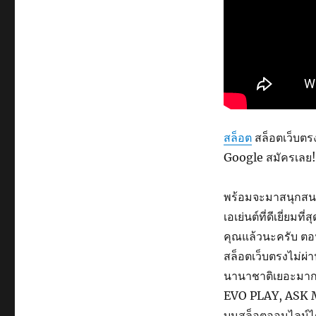
สล็อต
สล็อตเว็บตรง
Google สมัครเลย!
พร้อมจะมาสนุกสนาน
เอเย่นต์ที่ดีเยี่ยม
คุณแล้วนะครับ ตอ
สล็อตเว็บตรงไม่ผ่า
นานาชาติเยอะมาก
EVO PLAY, ASK ME
บนสล็อตออนไลน์ได