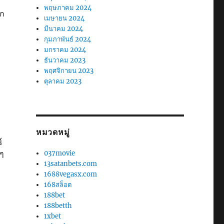
พฤษภาคม 2024
าก
เมษายน 2024
มีนาคม 2024
กุมภาพันธ์ 2024
มกราคม 2024
ธันวาคม 2023
พฤศจิกายน 2023
ตุลาคม 2023
หมวดหมู่
ู
ๆ
037movie
13satanbets.com
1688vegasx.com
168สล็อต
188bet
188betth
1xbet