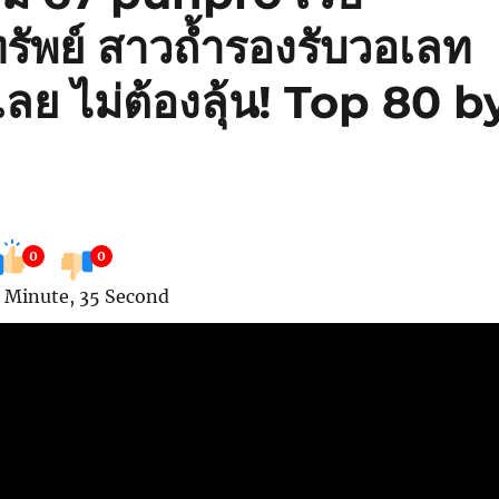
รัพย์ สาวถ้ำรองรับวอเลท
ย ไม่ต้องลุ้น! Top 80 b
0
0
 Minute, 35 Second