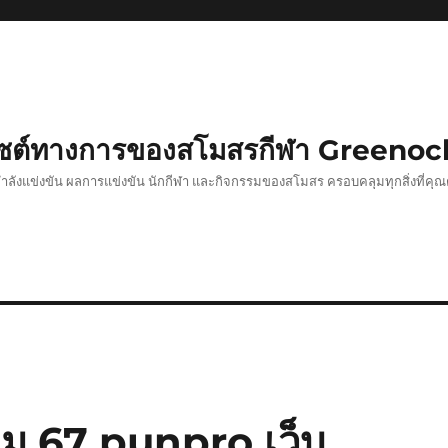
ซต์ทางการของสโมสรกีฬา Greeno
ำลังแข่งขัน ผลการแข่งขัน นักกีฬา และกิจกรรมของสโมสร ครอบคลุมทุกสิ่งที่คุณ
ม 67 punpro เว็บ