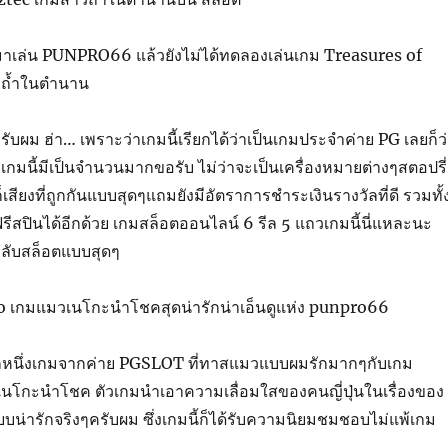
มาเล่น PUNPRO66 แล้วยังไม่ได้ทดลองเล่นเกม Treasures of
วถ้ำในตำนาน
รับผม ฮ่า… เพราะว่าเกมนี้เรียกได้ว่าเป็นเกมประจำค่าย PG เลยก็ว
เกมนี้มีเป็นจำนวนมากขอรับ ไม่ว่าจะเป็นเครื่องหมายต่างๆสตอปรี่
ียงที่ถูกกันแบบสุดๆแถมยังมีอัตราการชำระเงินรางวัลที่ดี รวมทั้
ฟรีสปินได้อีกด้วย เกมสล็อตออนไลน์ 6 รีล 5 แถวเกมนี้นี่แหละนะ
ลับสล็อตแบบสุดๆ
o เกมแมวเนโกะนำโชคสุดน่ารักน่าเอ็นดูแห่ง punpro66
นอีกหนึ่งเกมจากค่าย PGSLOT ที่ทาสแมวแบบผมรักมากๆกับเกม
นโกะนำโชค ตัวเกมนำเอาความเลื่อมใสของคนญี่ปุ่นในเรื่องของ
บน่ารักจริงๆครับผม ซึ่งเกมนี้ก็ได้รับความนิยมชมชอบไม่แพ้เกม