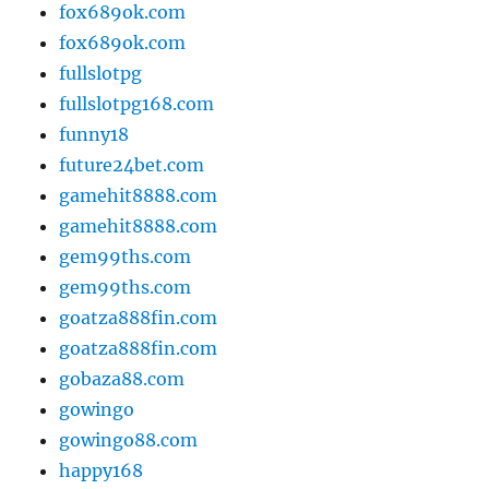
fox689ok.com
fox689ok.com
fullslotpg
fullslotpg168.com
funny18
future24bet.com
gamehit8888.com
gamehit8888.com
gem99ths.com
gem99ths.com
goatza888fin.com
goatza888fin.com
gobaza88.com
gowingo
gowingo88.com
happy168