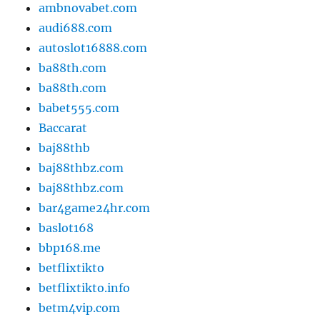
ambnovabet.com
audi688.com
autoslot16888.com
ba88th.com
ba88th.com
babet555.com
Baccarat
baj88thb
baj88thbz.com
baj88thbz.com
bar4game24hr.com
baslot168
bbp168.me
betflixtikto
betflixtikto.info
betm4vip.com