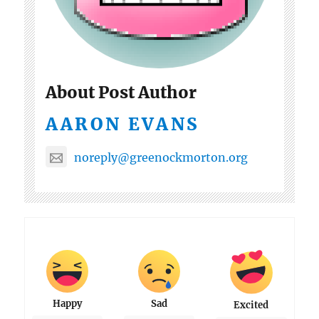
About Post Author
AARON EVANS
noreply@greenockmorton.org
Happy
Sad
Excited