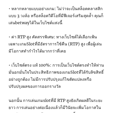
• หลากหลายแบบอย่างเกม: ไม่ว่าจะเป็นสล็อตคลาสสิก
แบบ 3 วงล้อ หรือสล็อตวิดีโอที่มีฟีเจอร์เสริมสุดล้ำ คุณก็
เล่นbetwayได้ในเว็บไซต์แห่งนี้
• ค่า RTP สูง คัดสรรพิเศษ: ทางเว็บไซต์ได้เลือกเฟ้น
เฉพาะเกมSlotที่มีอัตราการใช้คืน (RTP) สูง เพื่อผู้เล่น
มีโอกาสทำกำไรได้มากกว่าที่เคย
• เว็บไซต์ตรง แท้ 100%: การเป็นเว็บไซต์ตรงทำให้ท่าน
มั่นอกมั่นใจในประสิทธิภาพของเกมSlotที่ได้รับลิขสิทธิ์
อย่างถูกต้อง ไม่มีการปรับปรุงแก้ไขดัดแปลงหรือ
ปรับปรุงผลของการออกรางวัล
นอกนั้น การเล่นเกมslotที่มี RTP สูงยังเกิดผลดีในระยะ
ยาว การเล่นอย่างต่อเนื่องแล้วก็มีวินัยจะเพิ่มโอกาสใน