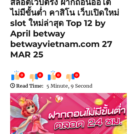
สล็อตเว็บตรง ฝากถอนออโต้
ไม่มีขั้นต่ำ คาสิโน เว็บเปิดใหม่
slot ใหม่ล่าสุด Top 12 by
April betway
betwayvietnam.com 27
MAR 25
0
0
0
0
Read Time:
5 Minute, 9 Second