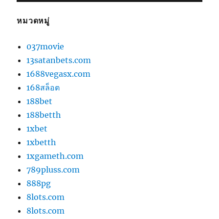
หมวดหมู่
037movie
13satanbets.com
1688vegasx.com
168สล็อต
188bet
188betth
1xbet
1xbetth
1xgameth.com
789pluss.com
888pg
8lots.com
8lots.com