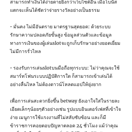
สามารถทำเงินได้ง่ายดายยิ่งกว่าเว็บไซต์อื่น เมื่อโบนัส
แตกจะเห็นได้ชัดว่าจ่ายรางวัลอย่างเป็นธรรม
• มั่นคง ไม่มีอันตราย มาตรฐานสุดยอด: ด้วยระบบ
รักษาความปลอดภัยขั้นสูง ข้อมูลส่วนตัวและข้อมูล
ทางการเงินของผู้เล่นslotจะถูกเก็บรักษาอย่างยอดเยี่ยม
ไม่มีการรั่วไหล
• รองรับการเล่นslotบนมือถือทุกระบบ: ไม่ว่าคุณจะใช้
สมาร์ทโฟนระบบปฏิบัติการใด ก็สามารถเข้าเล่นได้
อย่างลื่นไหล ไม่ต้องดาวน์โหลดแอปให้ยุ่งยาก
เพื่อการเล่นสะดวกยิ่งขึ้น betway ยังเอาใจใส่ในรายละ
เอียดเล็กๆน้อยๆตัวอย่างเช่น รูปแบบอินเตอร์เฟสที่เข้าใจ
ง่าย เมนูการใช้แรงงานที่ไม่สลับซับซ้อน และก็มี
ข้าราชการคอยตอบปัญหาตลอด 24 ชั่วโมง แม้ว่าคุณ