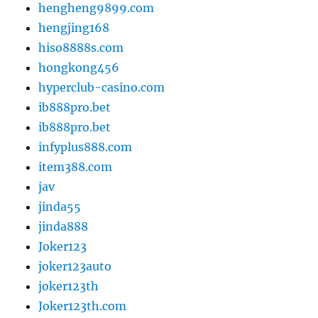
hengheng9899.com
hengjing168
hiso8888s.com
hongkong456
hyperclub-casino.com
ib888pro.bet
ib888pro.bet
infyplus888.com
item388.com
jav
jinda55
jinda888
Joker123
joker123auto
joker123th
Joker123th.com