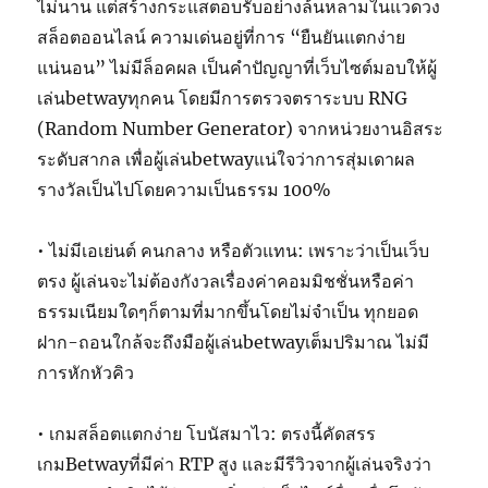
ไม่นาน แต่สร้างกระแสตอบรับอย่างล้นหลามในแวดวง
สล็อตออนไลน์ ความเด่นอยู่ที่การ “ยืนยันแตกง่าย
แน่นอน” ไม่มีล็อคผล เป็นคำปัญญาที่เว็บไซต์มอบให้ผู้
เล่นbetwayทุกคน โดยมีการตรวจตราระบบ RNG
(Random Number Generator) จากหน่วยงานอิสระ
ระดับสากล เพื่อผู้เล่นbetwayแน่ใจว่าการสุ่มเดาผล
รางวัลเป็นไปโดยความเป็นธรรม 100%
• ไม่มีเอเย่นต์ คนกลาง หรือตัวแทน: เพราะว่าเป็นเว็บ
ตรง ผู้เล่นจะไม่ต้องกังวลเรื่องค่าคอมมิชชั่นหรือค่า
ธรรมเนียมใดๆก็ตามที่มากขึ้นโดยไม่จำเป็น ทุกยอด
ฝาก-ถอนใกล้จะถึงมือผู้เล่นbetwayเต็มปริมาณ ไม่มี
การหักหัวคิว
• เกมสล็อตแตกง่าย โบนัสมาไว: ตรงนี้คัดสรร
เกมBetwayที่มีค่า RTP สูง และมีรีวิวจากผู้เล่นจริงว่า