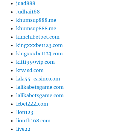
juad888
Judhai168
khumsup888.me
khumsup888.me
kimchibetbet.com
kingxxxbet123.com
kingxxxbet123.com
kitti999vip.com
ktv4sd.com
lala55-casino.com
lalikabetsgame.com
lalikabetsgame.com
lcbet444.com
lion123
lionth168.com
live22