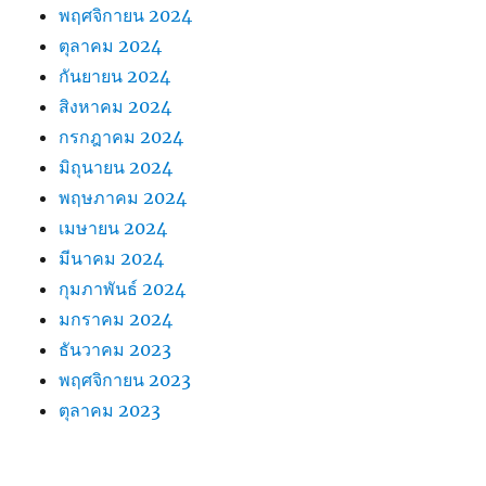
พฤศจิกายน 2024
ตุลาคม 2024
กันยายน 2024
สิงหาคม 2024
กรกฎาคม 2024
มิถุนายน 2024
พฤษภาคม 2024
เมษายน 2024
มีนาคม 2024
กุมภาพันธ์ 2024
มกราคม 2024
ธันวาคม 2023
พฤศจิกายน 2023
ตุลาคม 2023