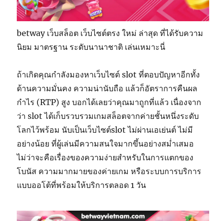
betway เว็บสล็อต เว็บไซต์ตรง ใหม่ ล่าสุด ที่ได้รับความ
นิยม มาตรฐาน ระดับนานาชาติ เล่นเหมาะนี่
ถ้าเกิดคุณกำลังมองหาเว็บไซต์ slot ที่ตอบปัญหาอีกทั้ง
ด้านความมั่นคง ความน่านับถือ แล้วก็อัตราการคืนผล
กำไร (RTP) สูง บอกได้เลยว่าคุณมาถูกที่แล้ว เนื่องจาก
ว่า slot ได้เก็บรวบรวมเกมสล็อตจากค่ายชั้นหนึ่งระดับ
โลกไว้พร้อม นับเป็นเว็บไซต์slot ไม่ผ่านเอเย่นต์ ไม่มี
อย่างน้อย ที่ผู้เล่นมีความสนใจมากขึ้นอย่างสม่ำเสมอ
ไม่ว่าจะคือเรื่องของความง่ายสำหรับในการแตกของ
โบนัส ความมากมายของค่ายเกม หรือระบบการบริการ
แบบออโต้ที่พร้อมให้บริการตลอด 1 วัน