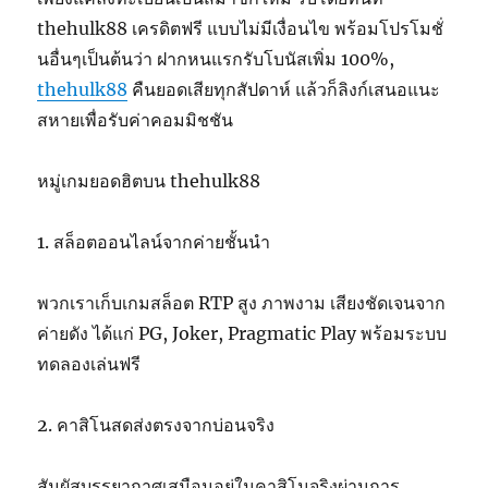
thehulk88 เครดิตฟรี แบบไม่มีเงื่อนไข พร้อมโปรโมชั่
นอื่นๆเป็นต้นว่า ฝากหนแรกรับโบนัสเพิ่ม 100%,
thehulk88
คืนยอดเสียทุกสัปดาห์ แล้วก็ลิงก์เสนอแนะ
สหายเพื่อรับค่าคอมมิชชัน
หมู่เกมยอดฮิตบน thehulk88
1. สล็อตออนไลน์จากค่ายชั้นนำ
พวกเราเก็บเกมสล็อต RTP สูง ภาพงาม เสียงชัดเจนจาก
ค่ายดัง ได้แก่ PG, Joker, Pragmatic Play พร้อมระบบ
ทดลองเล่นฟรี
2. คาสิโนสดส่งตรงจากบ่อนจริง
สัมผัสบรรยากาศเสมือนอยู่ในคาสิโนจริงผ่านการ