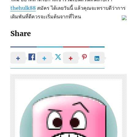
thehulk88
สมัคร ได้เลยวันนี้ แล้วคุณจะทราบดีว่าการ
เดิมพันที่ดีควรจะเริ่มต้นจากที่ไหน
Share