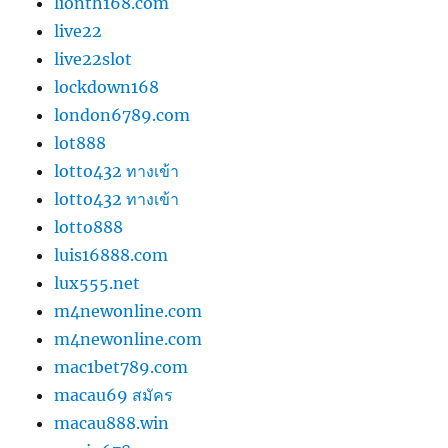
lionth168.com
live22
live22slot
lockdown168
london6789.com
lot888
lotto432 ทางเข้า
lotto432 ทางเข้า
lotto888
luis16888.com
lux555.net
m4newonline.com
m4newonline.com
mac1bet789.com
macau69 สมัคร
macau888.win