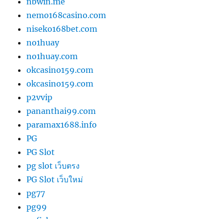
nbwin.me
nemo168casino.com
niseko168bet.com
no1huay
no1huay.com
okcasino159.com
okcasino159.com
p2vvip
pananthai99.com
paramax1688.info
PG
PG Slot
pg slot เว็บตรง
PG Slot เว็บใหม่
pg77
pg99