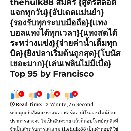
thehulk88 สมัคร {สูตรสล็อต
แจกทุกวัน}{อัปเดตแม่นยำ}
{รองรับทุกระบบมือถือ}{แทง
บอลแทงได้ทุกเวลา}{แทงสดได้
ระหว่างแข่ง}{จ่ายค่าน้ำเต็มทุก
บิล}{ยิงปลาเริ่มต้นถูกสุด}{โบนัส
เยอะมาก}{เล่นเพลินไม่มีเบื่อ}
Top 95 by Francisco
0
0
0
0
Read Time:
2 Minute, 46 Second
หากคุณกำลังมองหาแพลตฟอร์มคาสิโนออนไลน์ป้อม
ปราการอาจจะ ไม่เป็นอันตราย แล้วก็ตอบโจทย์ทุกสิ่งที่
จำเป็นสำหรับการเล่นเกม thehulk88 เป็นคำตอบที่ใช่