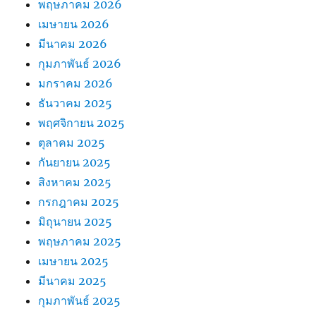
พฤษภาคม 2026
เมษายน 2026
มีนาคม 2026
กุมภาพันธ์ 2026
มกราคม 2026
ธันวาคม 2025
พฤศจิกายน 2025
ตุลาคม 2025
กันยายน 2025
สิงหาคม 2025
กรกฎาคม 2025
มิถุนายน 2025
พฤษภาคม 2025
เมษายน 2025
มีนาคม 2025
กุมภาพันธ์ 2025