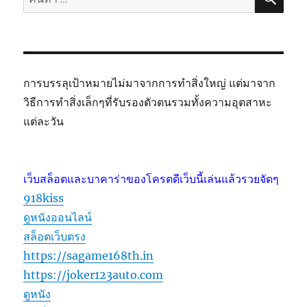
การบรรลุเป้าหมายไม่มาจากการทำสิ่งใหญ่ แต่มาจาก
วิธีการทำสิ่งเล็กๆที่รับรองตัวตนรวมทั้งความอุตสาหะ
แต่ละวัน
เว็บสล็อตและบาคาร่าของโครตดีเว็บนี้เล่นแล้วรวยจัดๆ
918kiss
ดูหนังออนไลน์
สล็อตเว็บตรง
https://sagame168th.in
https://joker123auto.com
ดูหนัง