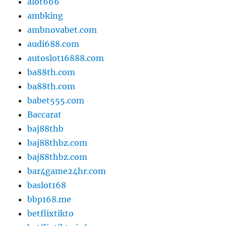
alot666
ambking
ambnovabet.com
audi688.com
autoslot16888.com
ba88th.com
ba88th.com
babet555.com
Baccarat
baj88thb
baj88thbz.com
baj88thbz.com
bar4game24hr.com
baslot168
bbp168.me
betflixtikto