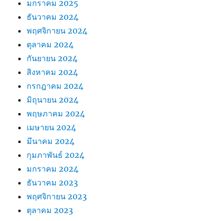
มกราคม 2025
ธันวาคม 2024
พฤศจิกายน 2024
ตุลาคม 2024
กันยายน 2024
สิงหาคม 2024
กรกฎาคม 2024
มิถุนายน 2024
พฤษภาคม 2024
เมษายน 2024
มีนาคม 2024
กุมภาพันธ์ 2024
มกราคม 2024
ธันวาคม 2023
พฤศจิกายน 2023
ตุลาคม 2023