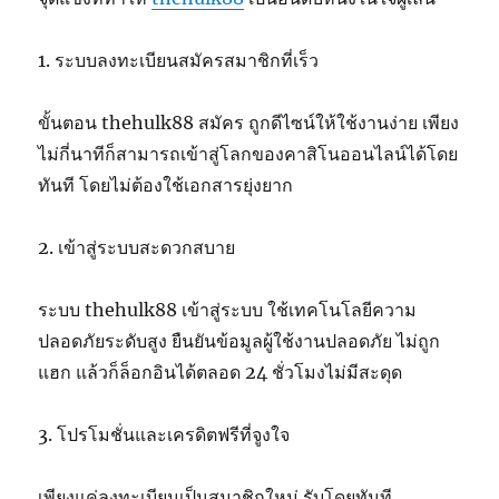
1. ระบบลงทะเบียนสมัครสมาชิกที่เร็ว
ขั้นตอน thehulk88 สมัคร ถูกดีไซน์ให้ใช้งานง่าย เพียง
ไม่กี่นาทีก็สามารถเข้าสู่โลกของคาสิโนออนไลน์ได้โดย
ทันที โดยไม่ต้องใช้เอกสารยุ่งยาก
2. เข้าสู่ระบบสะดวกสบาย
ระบบ thehulk88 เข้าสู่ระบบ ใช้เทคโนโลยีความ
ปลอดภัยระดับสูง ยืนยันข้อมูลผู้ใช้งานปลอดภัย ไม่ถูก
แฮก แล้วก็ล็อกอินได้ตลอด 24 ชั่วโมงไม่มีสะดุด
3. โปรโมชั่นและเครดิตฟรีที่จูงใจ
เพียงแค่ลงทะเบียนเป็นสมาชิกใหม่ รับโดยทันที