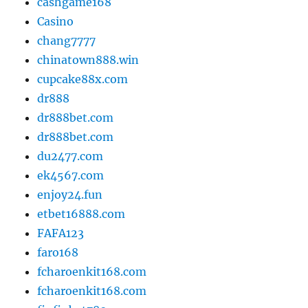
cashgame168
Casino
chang7777
chinatown888.win
cupcake88x.com
dr888
dr888bet.com
dr888bet.com
du2477.com
ek4567.com
enjoy24.fun
etbet16888.com
FAFA123
faro168
fcharoenkit168.com
fcharoenkit168.com