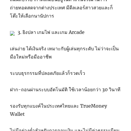
ถ่ายทอดสดจากต่างประเทศ มีดีลเลอร์สาวสวยและก็
โต๊ะให้เลือกนานัปการ
3. ยิงปลา เกมไพ่ และเกม Arcade
เล่นง่าย ได้เงินจริง เหมาะกับผู้เล่นทุกระดับ ไม่ว่าจะเป็น
มือใหม่หรือมืออาชีพ
ระบบธุรกรรมที่ปลอดภัยแล้วก็รวดเร็ว
ฝาก-ถอนผ่านระบบอัตโนมัติ ใช้เวลาน้อยกว่า 30 วินาที
รองรับทุกแบงค์ในประเทศไทยและ TrueMoney
Wallet
ไม่มีอย่างต่ำสำหรับการถอนเงิน และไม่มีค่าธรรมเนียม