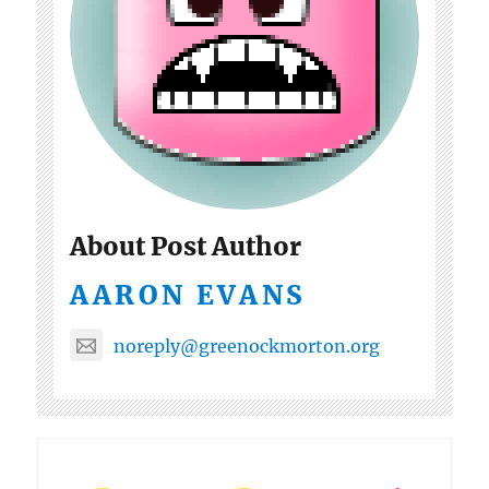
About Post Author
AARON EVANS
noreply@greenockmorton.org