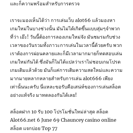
และก็ความพร้อมสำหรับการตรวจ
เราจะมองเห็นได้ว่า การเล่นเว็บ alot66 แล้วมองหา
เกมใหม่ในบางช่วงนั้น มันไม่ได้เกิดขึ้นแบบสุ่มๆจำพวก
ที่ว่า เอ๊ะ! วันนี้ต้องการลองเกมใหม่จัง มันชมรมกับช่วง
เวลาของวันรวมทั้งภาวะการเล่นในเวลานี้ด้วยครับ พวก
เราต้องการผ่อนคลายและก็มีเวลามากมายก็ทดสอบเล่น
เกมใหม่กันได้ ซึ่งมันก็ไม่ได้แปลว่าเราไม่ชอบเกมโปรด
เกมเดิมแล้วด้วย มันก็แค่การเติมความสดใหม่และความ
มากมายหลากหลายสำหรับการเล่น alot666 เพียง
เท่านั้นนะครับ นี่แหละขอรับคือเสน่ห์ของการเล่นสล็อต
อย่างแท้จริง มาทดลองกันได้เลย!
สล็อตฝาก 10 รับ 100 โปรโมชั่นใหม่ล่าสุด สล็อต
Alot66.net 6 June 69 Chauncey casino online
สล็อต แจกบ่อย Top 77