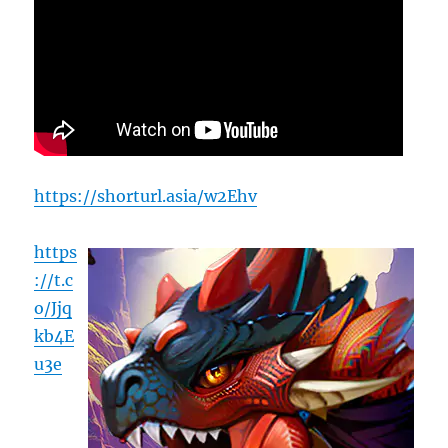
https://shorturl.asia/w2Ehv
https
://t.c
o/Jjq
kb4E
u3e