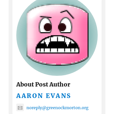
About Post Author
AARON EVANS
noreply@greenockmorton.org