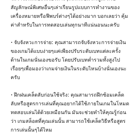
สัญลักษณ์พิเศษอื่นๆเล่าเรียนรูปแบบการทำงานของ
เครื่องหมายหรือฟีพบร์ต่างๆได้อย่างมาก บอกเลยว่า คุ้ม
ค่าสำหรับในการทดสอบเล่นทุกนาทีแน่นอนนะครับ
• จับจังหวะการจ่าย: คุณสามารถจับจังหวะการจ่ายเงิน
ของเกมได้แบบง่ายๆแค่เพียงปรับระดับเบทแต่ละครั้ง
ด้านในเกมนั่นเองขอรับ โดยปรับเบทต่ำรวมทั้งสูงไป
เรื่อยๆเพื่อมองว่าเกมจ่ายเงินในระดับไหนบ้างนั่นเองนะ
ครับ
• ฝึกฝนเคล็ดลับก่อนใช้จริง: คุณสามารถฝึกซ้อมเคล็ด
ลับหรือสูตรการเล่นที่คุณอยากได้ใช้ภายในเกมในโหมด
ทดสอบเล่นได้ด้วยเหมือนกัน มันจะช่วยทำให้คุณรู้ก่อน
ว่า เกมสล็อตที่คุณเล่นนั้น สามารถใช้เคล็ดวิธีหรือสูตร
การเล่นนั้นๆได้ไหม