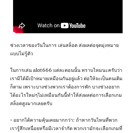
ช่วงเวลาของวันในการ เล่นสล็อต ส่งผลต่อจุดมุ่งหมาย
แบบไม่รู้ตัว
ในการเล่น alot666 แต่ละตอนนั้น ทราบไหมนะครับว่า
เรามิได้มีเป้าหมายเหมือนกันอยู่แล้ว ต่อให้จะเป็นคนเดิม
ก็ตาม เพราะบางช่วงพวกเราต้องการพัก บางช่วงอยาก
ได้อะไรใหม่ๆไม่เหมือนกันนี้ทำให้ส่งผลต่อการเลือกเกม
สล็อตสูงมากเลยครับ
• อยากได้ความคุ้นเคยมากกว่า: ถ้าหากวันไหนที่พวก
เรารู้สึกเหนื่อยหรือมีเวลาจำกัด พวกเรามักจะเลือกเกมที่