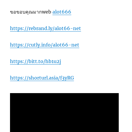
ขอขอบคุณมากweb
alot666
https://rebrand.ly/alot66-net
https://cutly.info/alot66-net
https://bitt.to/hb1u2j
https://shorturl.asia/f3yRG