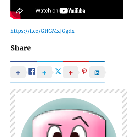
https://t.co/GHGMxJGgdx
Share