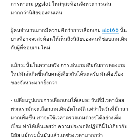
การหาเกม pgslot ใหม่ๆสะท้อนจังหวะการเล่น
มากกว่านิสัยของคนเล่น
ผู้คนจำนวนมากมีความคิดว่าการเลือกเกม
alot66
นั้น
บางทีอาจจะสะท้อนให้เห็นถึงนิสัยของคนที่ชอบเกมเดิม
กับผู้ที่ชอบเกมใหม่
แม้กระนั้นในความจริง การเล่นเกมเดิมกับการลองเกม
ใหม่มันก็เกิดขึ้นกับคนผู้เดียวกันได้นะครับ มันคือเรื่อง
ของจังหวะมากยิ่งกว่า
• เปลี่ยนรูปแบบการเลือกเกมได้เสมอ: วันที่มีเวลาน้อย
พวกเรามักจะเลือกเกมเดิมอัตโนมัติ แต่ว่าในวันที่มีเวลา
มากเพิ่มขึ้น เราจะใช้เวลาตรวจเกมต่างๆได้อย่างเต็ม
เปี่ยม ทำให้เห็นเลยว่า ความประพฤติปฏิบัตินี้ไม่เกี่ยวกับ
นิสัย แม้กระนั้นมันแล้วแต่ช่วงเวลามากกว่า