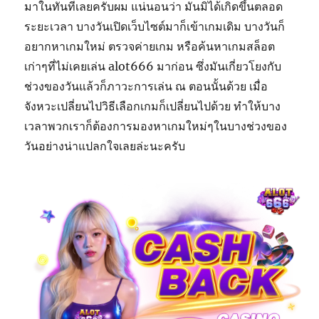
มาในทันทีเลยครับผม แน่นอนว่า มันมิได้เกิดขึ้นตลอด
ระยะเวลา บางวันเปิดเว็บไซต์มาก็เข้าเกมเดิม บางวันก็
อยากหาเกมใหม่ ตรวจค่ายเกม หรือค้นหาเกมสล็อต
เก่าๆที่ไม่เคยเล่น alot666 มาก่อน ซึ่งมันเกี่ยวโยงกับ
ช่วงของวันแล้วก็ภาวะการเล่น ณ ตอนนั้นด้วย เมื่อ
จังหวะเปลี่ยนไปวิธีเลือกเกมก็เปลี่ยนไปด้วย ทำให้บาง
เวลาพวกเราก็ต้องการมองหาเกมใหม่ๆในบางช่วงของ
วันอย่างน่าแปลกใจเลยล่ะนะครับ