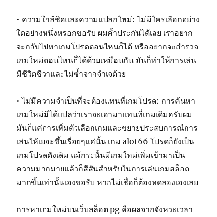
• ความใกล้ชิดและความแปลกใหม่: ไม่มีใครเลือกอย่าง
ใดอย่างหนึ่งหรอกขอรับ ผมค้ำประกันได้เลย เราอยาก
จะกลับไปหาเกมโปรดตอนไหนก็ได้ หรืออยากจะสำรวจ
เกมใหม่ตอนไหนก็ได้ด้วยเหมือนกัน มันก็ทำให้การเล่น
มีชีวิตชีวาและไม่ซ้ำจากจำเจด้วย
• ไม่มีความจำเป็นที่จะต้องแทนที่เกมโปรด: การค้นหา
เกมใหม่มิได้แปลว่าเราจะเอามาแทนที่เกมเดิมครับผม
มันก็แค่การเพิ่มตัวเลือกเกมและขยายประสบการณ์การ
เล่นให้เยอะขึ้นเรื่อยๆแค่นั้น เกม alot66 โปรดก็ยังเป็น
เกมโปรดดังเดิม แม้กระนั้นมีเกมใหม่เพิ่มเข้ามาเป็น
ความมากมายแล้วก็สีสันสำหรับในการเล่นเกมสล็อต
มากขึ้นเท่านั้นเองขอรับ หากไม่เชื่อก็ต้องทดลองเองเลย
การหาเกมใหม่บนเว็บสล็อต pg คือผลจากจังหวะเวลา