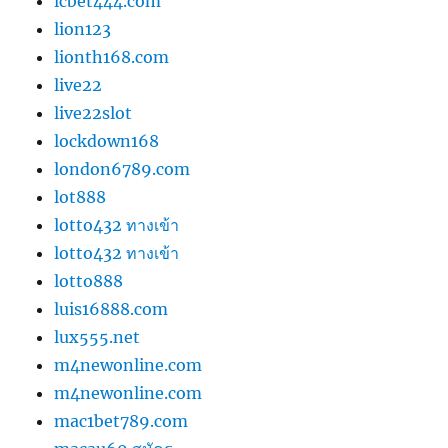
lcbet444.com
lion123
lionth168.com
live22
live22slot
lockdown168
london6789.com
lot888
lotto432 ทางเข้า
lotto432 ทางเข้า
lotto888
luis16888.com
lux555.net
m4newonline.com
m4newonline.com
mac1bet789.com