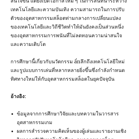
สนใจขึ้น แต่ยังเปิดโอกาสใหม่ ๆ ในการสนทนาระหว่าง
เทคโนโลยีและความบันเทิง ความสามารถในการปรับ
ตัวของอุตสาหกรรมสล็อตท่ามกลางการเปลี่ยนแปลง
ของเทคโนโลยีและวิถีชีวิตทำให้มันยังคงเป็นส่วนหนึ่ง
ของอุตสาหกรรมการพนันที่ไม่ลดทอนความน่าสนใจ
และความเติบโต
การศึกษานี้เกี่ยวกับนวัตกรรม ẩnลึกถึงเทคโนโลยีใหม่
และรูปแบบการเล่นที่หลากหลายยิ่งขึ้นซึ่งกำลังกำหนด
ทิศทางใหม่ให้กับอุตสาหกรรมสล็อตในยุคปัจจุบัน
อ้างอิง
:
ข้อมูลจากการศึกษาวิจัยและบทความในวารสาร
อุตสาหกรรมเกม
ผลการสำรวจความคิดเห็นของผู้เล่นและรายงานเชิง