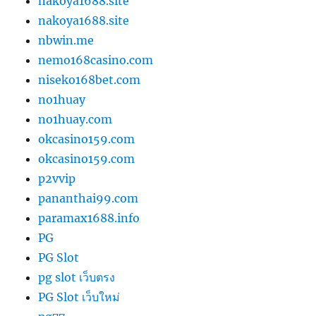
nakoya1688.site
nakoya1688.site
nbwin.me
nemo168casino.com
niseko168bet.com
no1huay
no1huay.com
okcasino159.com
okcasino159.com
p2vvip
pananthai99.com
paramax1688.info
PG
PG Slot
pg slot เว็บตรง
PG Slot เว็บใหม่