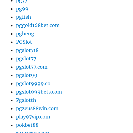
pg77
pg99
pgfish
pggold168bet.com
pgheng
PGSlot
pgslot718
pgslot77
pgslot77.com
pgslot99
pgslot9999.co
pgslot999bets.com
Pgslotth
pgzeus88win.com
play97vip.com
pokbet88