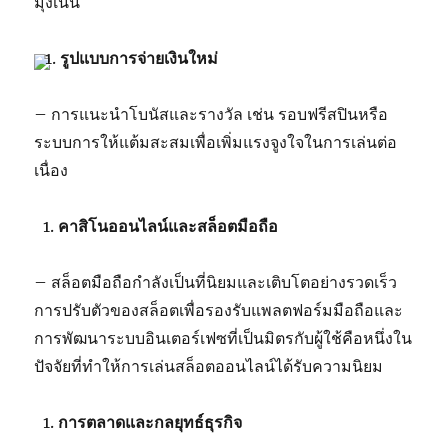
มุ่งเน้น
รูปแบบการจ่ายเงินใหม่
– การแนะนำโบนัสและรางวัล เช่น รอบฟรีสปินหรือ
ระบบการให้แต้มสะสมเพื่อเพิ่มแรงจูงใจในการเล่นต่อ
เนื่อง
คาสิโนออนไลน์และสล็อตมือถือ
– สล็อตมือถือกำลังเป็นที่นิยมและเติบโตอย่างรวดเร็ว
การปรับตัวของสล็อตเพื่อรองรับแพลตฟอร์มมือถือและ
การพัฒนาระบบอินเตอร์เฟซที่เป็นมิตรกับผู้ใช้คือหนึ่งใน
ปัจจัยที่ทำให้การเล่นสล็อตออนไลน์ได้รับความนิยม
การตลาดและกลยุทธ์ธุรกิจ