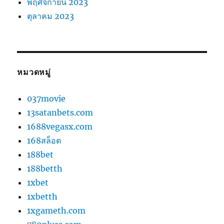
พฤศจิกายน 2023
ตุลาคม 2023
หมวดหมู่
037movie
13satanbets.com
1688vegasx.com
168สล็อต
188bet
188betth
1xbet
1xbetth
1xgameth.com