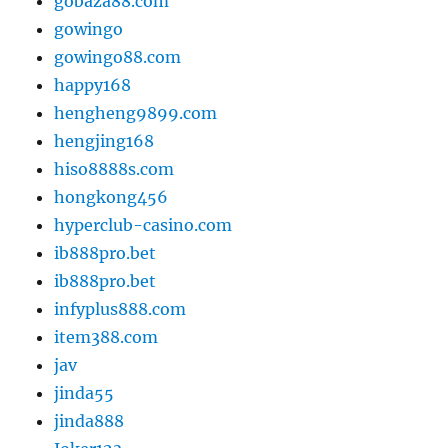
gobaza88.com
gowingo
gowingo88.com
happy168
hengheng9899.com
hengjing168
hiso8888s.com
hongkong456
hyperclub-casino.com
ib888pro.bet
ib888pro.bet
infyplus888.com
item388.com
jav
jinda55
jinda888