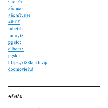
บาคาร่า
สล็อตxo
สล็อตเว็บตรง
คลิปโป๊
1xbetth
funny18
pg slot
allbet24
pgslot
https://188betth.vip
doomovie hd
คลังเก็บ