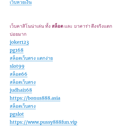
เว็บหวยเงิน
เว็บคาสิโนน่าเล่น ทั้ง
สล็อต
และ
บาคาร่า
ตึงจริงแตก
บ่อยมาก
joker123
pg168
สล็อตเว็บตรง แตกง่าย
slot99
สล็อต66
สล็อตเว็บตรง
judhai168
https://bonus888.asia
สล็อตเว็บตรง
pgslot
https://www.pussy888fun.vip