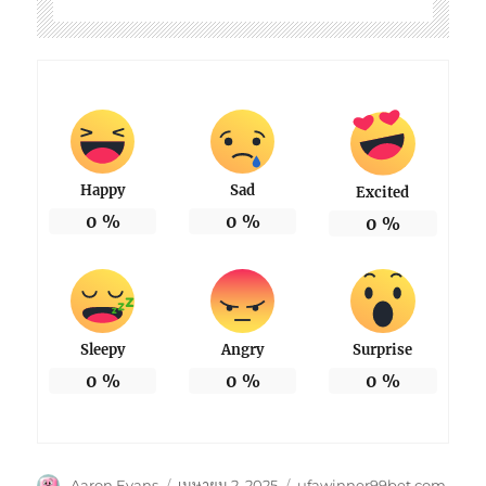
Happy
Sad
Excited
0
%
0
%
0
%
Sleepy
Angry
Surprise
0
%
0
%
0
%
ผู้
เขียน
หมวด
Aaron Evans
เมษายน 2, 2025
ufawinner99bet.com