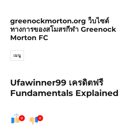
greenockmorton.org ว็บไซต์
ทางการของสโมสรกีฬา Greenock
Morton FC
เมนู
Ufawinner99 เครดิตฟรี
Fundamentals Explained
0
0