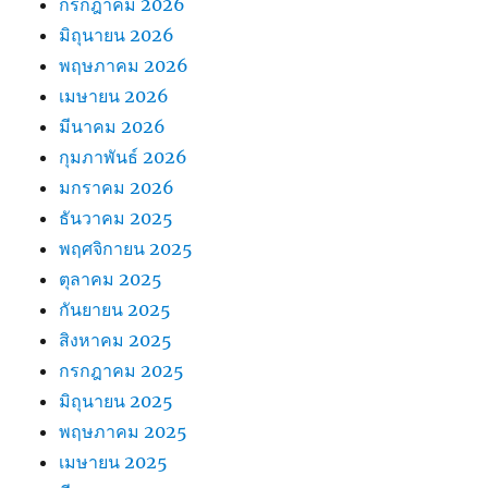
กรกฎาคม 2026
มิถุนายน 2026
พฤษภาคม 2026
เมษายน 2026
มีนาคม 2026
กุมภาพันธ์ 2026
มกราคม 2026
ธันวาคม 2025
พฤศจิกายน 2025
ตุลาคม 2025
กันยายน 2025
สิงหาคม 2025
กรกฎาคม 2025
มิถุนายน 2025
พฤษภาคม 2025
เมษายน 2025