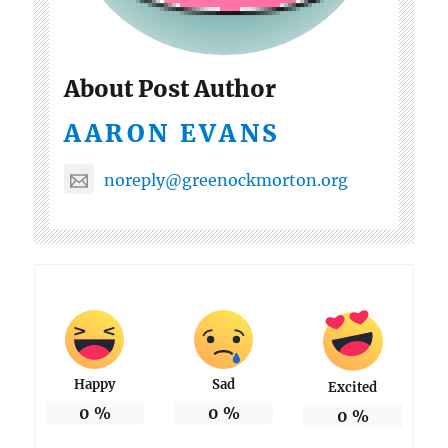
About Post Author
AARON EVANS
noreply@greenockmorton.org
Happy
Sad
Excited
0
%
0
%
0
%