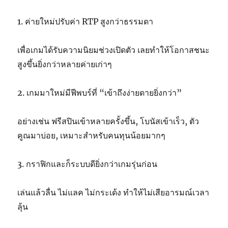
1. ค่ายใหม่ปรับค่า RTP สูงกว่าธรรมดา
เพื่อเกมได้รับความนิยมช่วงเปิดตัว เลยทำให้โอกาสชนะ
สูงขึ้นยิ่งกว่าหลายค่ายเก่าๆ
2. เกมมาใหม่มีฟีพบร์ที่ “เข้าถึงง่ายดายยิ่งกว่า”
อย่างเช่น ฟรีสปินเข้าหลายครั้งขึ้น, โบนัสเข้าเร็ว, ตัว
คูณมาบ่อย, เหมาะสำหรับคนทุนน้อยมากๆ
3. กราฟิกและก็ระบบดียิ่งกว่าเกมรุ่นก่อน
เล่นแล้วลื่น ไม่แลค ไม่กระเด้ง ทำให้ไม่เสียอารมณ์เวลา
ลุ้น