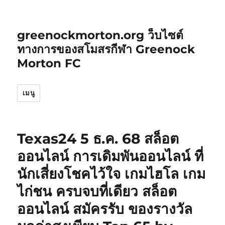
greenockmorton.org ว็บไซต์
ทางการของสโมสรกีฬา Greenock
Morton FC
เมนู
Texas24 5 ธ.ค. 68 สล็อต
ออนไลน์ การเดิมพันออนไลน์ ที่
นักเสี่ยงโชคไว้ใจ เกมไฮโล เกม
ไก่ชน ครบจบที่เดียว สล็อต
ออนไลน์ สมัครรับ ของรางวัล