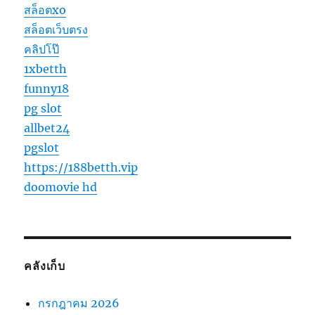
สล็อตxo
สล็อตเว็บตรง
คลิปโป๊
1xbetth
funny18
pg slot
allbet24
pgslot
https://188betth.vip
doomovie hd
คลังเก็บ
กรกฎาคม 2026