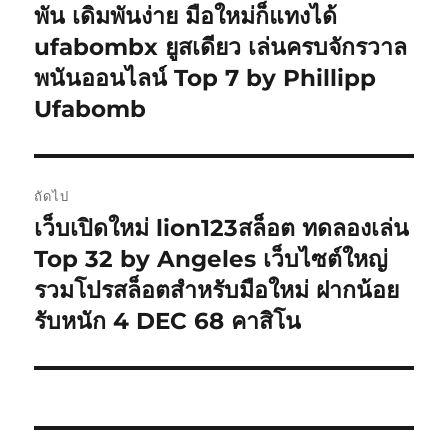
พัน เดิมพันง่าย มือใหม่ก็แทงได้
ufabombx ยูสเดียว เล่นครบจักรวาล
พนันออนไลน์ Top 7 by Phillipp
Ufabomb
ถัดไป
เว็บเปิดใหม่ lion123สล็อต ทดลองเล่น
เรื่อง
ต่อ
Top 32 by Angeles เว็บไซต์ใหญ่
ไป:
รวมโปรสล็อตสำหรับมือใหม่ ฝากน้อย
รับหนัก 4 DEC 68 คาสิโน