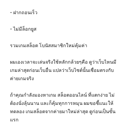
• ฝากถอนเร็ว
• ไม่มีล็อกยูส
รวมเกมสล็อต โบนัสสมาชิกใหม่คุ้มค่า
ผมเองเวลาจะเล่นจริงใช้หลักกล้วยๆคือ ดูว่าเว็บไหนมี
เกมล่าสุดก่อนเว็บอื่น แปลว่าเว็บไซต์นั้นเชื่อมตรงกับ
ค่ายเกมจริง
ถ้าคุณกำลังมองหาเกม สล็อตออนไลน์ ที่แตกง่าย ไม่
ต้องนั่งลุ้นนาน และก็คุ้มทุกการหมุน ผมขอชี้แนะให้
ทดลอง เกมสล็อตจากค่ายมาใหม่ล่าสุด ดูก่อนเป็นขั้น
แรก