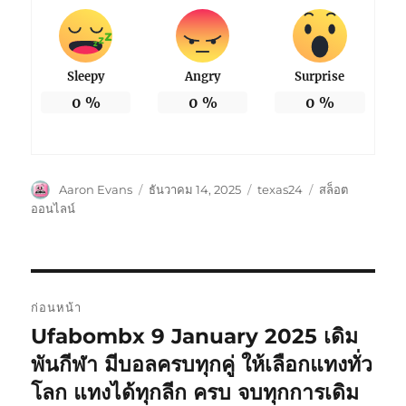
Sleepy
Angry
Surprise
0
%
0
%
0
%
ผู้
เขียน
หมวด
ป้าย
Aaron Evans
ธันวาคม 14, 2025
texas24
สล็อต
เขียน
เมื่อ
หมู่
กำกับ
ออนไลน์
แนะแนว
ก่อนหน้า
เรื่อง
Ufabombx 9 January 2025 เดิม
เรื่อง
ก่อน
พันกีฬา มีบอลครบทุกคู่ ให้เลือกแทงทั่ว
หน้า:
โลก แทงได้ทุกลีก ครบ จบทุกการเดิม