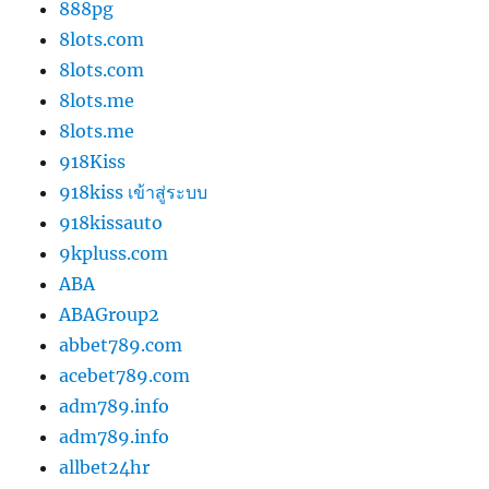
888pg
8lots.com
8lots.com
8lots.me
8lots.me
918Kiss
918kiss เข้าสู่ระบบ
918kissauto
9kpluss.com
ABA
ABAGroup2
abbet789.com
acebet789.com
adm789.info
adm789.info
allbet24hr