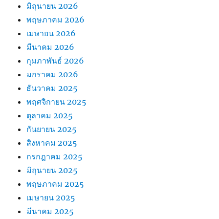
มิถุนายน 2026
พฤษภาคม 2026
เมษายน 2026
มีนาคม 2026
กุมภาพันธ์ 2026
มกราคม 2026
ธันวาคม 2025
พฤศจิกายน 2025
ตุลาคม 2025
กันยายน 2025
สิงหาคม 2025
กรกฎาคม 2025
มิถุนายน 2025
พฤษภาคม 2025
เมษายน 2025
มีนาคม 2025