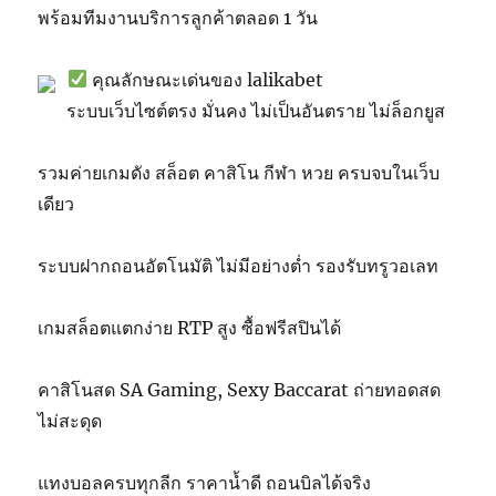
พร้อมทีมงานบริการลูกค้าตลอด 1 วัน
คุณลักษณะเด่นของ lalikabet
ระบบเว็บไซต์ตรง มั่นคง ไม่เป็นอันตราย ไม่ล็อกยูส
รวมค่ายเกมดัง สล็อต คาสิโน กีฬา หวย ครบจบในเว็บ
เดียว
ระบบฝากถอนอัตโนมัติ ไม่มีอย่างต่ำ รองรับทรูวอเลท
เกมสล็อตแตกง่าย RTP สูง ซื้อฟรีสปินได้
คาสิโนสด SA Gaming, Sexy Baccarat ถ่ายทอดสด
ไม่สะดุด
แทงบอลครบทุกลีก ราคาน้ำดี ถอนบิลได้จริง