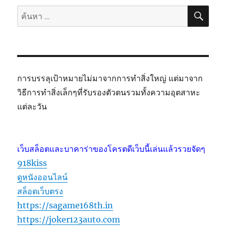
ค้นห
ค้นหา:
การบรรลุเป้าหมายไม่มาจากการทำสิ่งใหญ่ แต่มาจาก
วิธีการทำสิ่งเล็กๆที่รับรองตัวตนรวมทั้งความอุตสาหะ
แต่ละวัน
เว็บสล็อตและบาคาร่าของโครตดีเว็บนี้เล่นแล้วรวยจัดๆ
918kiss
ดูหนังออนไลน์
สล็อตเว็บตรง
https://sagame168th.in
https://joker123auto.com