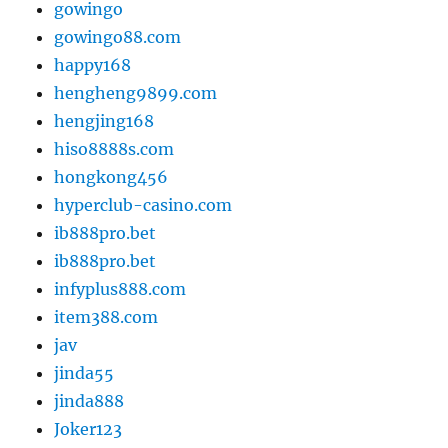
gowingo
gowingo88.com
happy168
hengheng9899.com
hengjing168
hiso8888s.com
hongkong456
hyperclub-casino.com
ib888pro.bet
ib888pro.bet
infyplus888.com
item388.com
jav
jinda55
jinda888
Joker123