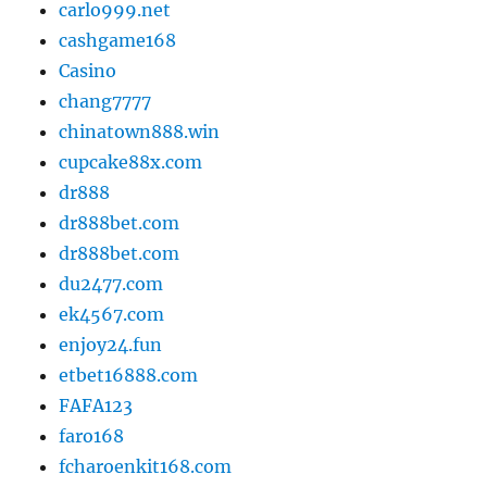
carlo999.net
cashgame168
Casino
chang7777
chinatown888.win
cupcake88x.com
dr888
dr888bet.com
dr888bet.com
du2477.com
ek4567.com
enjoy24.fun
etbet16888.com
FAFA123
faro168
fcharoenkit168.com