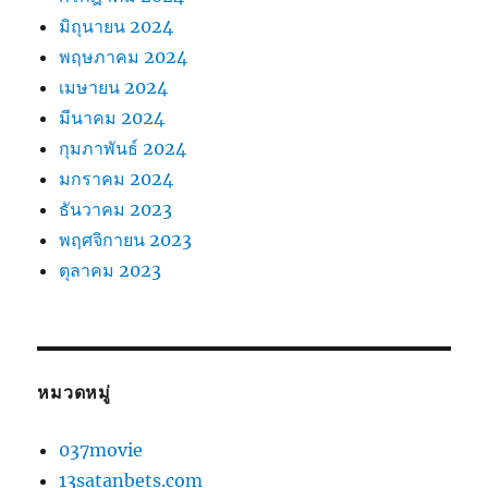
มิถุนายน 2024
พฤษภาคม 2024
เมษายน 2024
มีนาคม 2024
กุมภาพันธ์ 2024
มกราคม 2024
ธันวาคม 2023
พฤศจิกายน 2023
ตุลาคม 2023
หมวดหมู่
037movie
13satanbets.com