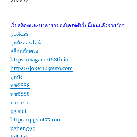
เว็บสล็อตและบาคาร่าของโครตดีเว็บนี้เล่นแล้วรวยจัดๆ
918kiss
ดูหนังออนไลน์
สล็อตเว็บตรง
https://sagame168th.in
https://joker123auto.com
ดูหนัง
พุซซี่888
พุซซี่888
บาคาร่า
pg slot
https://pgslot77.run
pgheng99
fullslot