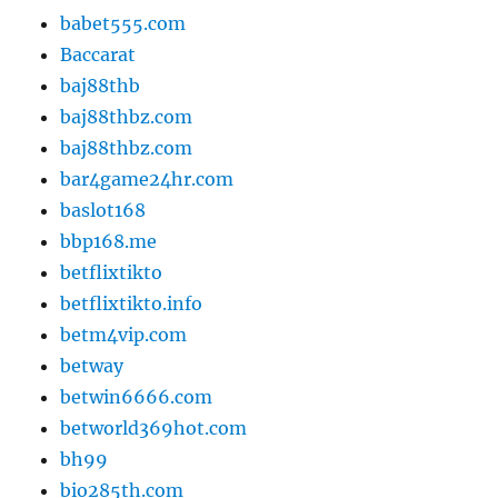
babet555.com
Baccarat
baj88thb
baj88thbz.com
baj88thbz.com
bar4game24hr.com
baslot168
bbp168.me
betflixtikto
betflixtikto.info
betm4vip.com
betway
betwin6666.com
betworld369hot.com
bh99
bio285th.com