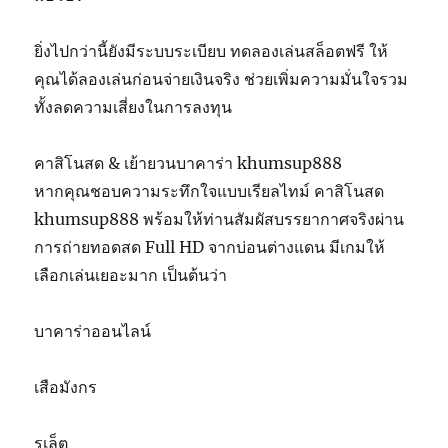
ยิ่งไปกว่านี้ยังมีระบบระเบียบ ทดลองเล่นสล็อตฟรี ให้
คุณได้ลองเล่นก่อนจ่ายเงินจริง ช่วยเพิ่มความมั่นใจรวม
ทั้งลดความเสี่ยงในการลงทุน
คาสิโนสด & เย้ายวนบาคาร่า khumsup888
หากคุณชอบความระทึกใจแบบเรียลไทม์ คาสิโนสด
khumsup888 พร้อมให้ท่านสัมผัสบรรยากาศจริงผ่าน
การถ่ายทอดสด Full HD จากบ่อนต่างแดน มีเกมให้
เลือกเล่นเยอะมาก เป็นต้นว่า
บาคาร่าออนไลน์
เสือมังกร
รูเล็ต