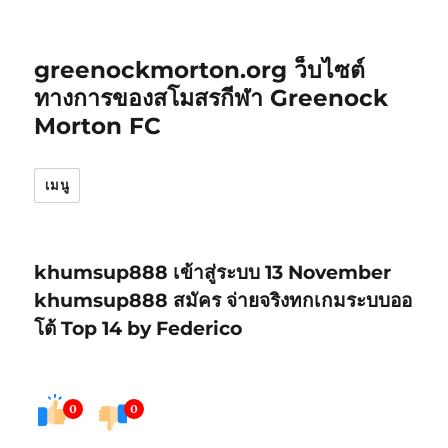
greenockmorton.org ว็บไซต์
ทางการของสโมสรกีฬา Greenock
Morton FC
เมนู
khumsup888 เข้าสู่ระบบ 13 November
khumsup888 สมัคร จ่ายจริงทกเกมระบบออ
โต้ Top 14 by Federico
0
0