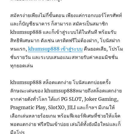
สมัครง่ายเพียงไม่กี่ขั้นตอน เพียงแค่กรอกเบอร์โทรศัพท์
และก็บัญชีธนาคาร ก็สามารถ สมัครเป็นสมาชิก
khumsup888 และก็เข้าสู่ระบบได้ในทันที พร้อมรับ
สิทธิพิเศษมาก ดังเช่น เครดิตฟรีไม่ต้องฝาก, โบนัสฝาก
หนแรก,
khumsup888 เข้าสู่ระบบ
คืนยอดเสีย, โปรโม
ชั่นรายวัน และระบบเสนอแนะสหายรับค่าคอมมิชชั่น
ทุกยอดเล่น
khumsup888 สล็อตแตกง่าย โบนัสแตกบ่อยครั้ง
ลักษณะเด่นของ khumsup888หมายถึงสล็อตแตกง่าย
จากค่ายดังทั่วโลก ได้แก่ PG SLOT, Joker Gaming,
Pragmatic Play, SlotXO, JILI และก็ฯลฯ มีเกมให้
เลือกเล่นหลายร้อยเกม พร้อมฟีเจอร์พิเศษที่ช่วยให้แจ็ค
พอตแตกง่าย ฟรีสปินเข้าบ่อย เล่นได้ทั้งยังมือใหม่และก็
มือโปร