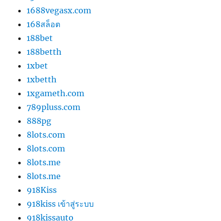
1688vegasx.com
168สล็อต
188bet
188betth
1xbet
1xbetth
1xgameth.com
789pluss.com
888pg
8lots.com
8lots.com
8lots.me
8lots.me
918Kiss
918kiss เข้าสู่ระบบ
918kissauto