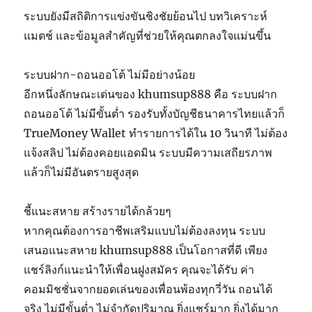
ระบบยังมีสถิติการแข่งขันชิงชัยย้อนไป บทวิเคราะห์
แมตช์ และข้อมูลสำคัญที่ช่วยให้คุณตกลงใจแม่นขึ้น
ระบบฝาก-ถอนออโต้ ไม่มีอย่างน้อย
อีกหนึ่งลักษณะเด่นของ khumsup888 คือ ระบบฝาก
ถอนออโต้ ไม่มีขั้นต่ำ รองรับทั้งบัญชีธนาคารไทยแล้วก็
TrueMoney Wallet ทำรายการได้ใน 10 วินาที ไม่ต้อง
แจ้งสลิป ไม่ต้องคอยแอดมิน ระบบมีความเสถียรภาพ
แล้วก็ไม่มีอันตรายสูงสุด
ชี้แนะสหาย สร้างรายได้กล้วยๆ
หากคุณต้องการอาชีพเสริมแบบไม่ต้องลงทุน ระบบ
เสนอแนะสหาย khumsup888 เป็นโอกาสที่ดี เพียง
แชร์ลิงก์แนะนำให้เพื่อนฝูงสมัคร คุณจะได้รับ ค่า
คอมมิชชั่นจากยอดเล่นของเพื่อนพ้องทุกวี่วัน ถอนได้
จริง ไม่มีขั้นต่ำ ไม่จำกัดปริมาณ ยิ่งแชร์มาก ยิ่งได้มาก