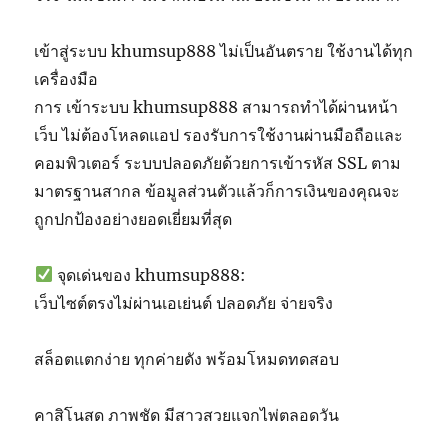
เข้าสู่ระบบ khumsup888 ไม่เป็นอันตราย ใช้งานได้ทุก
เครื่องมือ
การ เข้าระบบ khumsup888 สามารถทำได้ผ่านหน้า
เว็บ ไม่ต้องโหลดแอป รองรับการใช้งานผ่านมือถือและ
คอมพิวเตอร์ ระบบปลอดภัยด้วยการเข้ารหัส SSL ตาม
มาตรฐานสากล ข้อมูลส่วนตัวแล้วก็การเงินของคุณจะ
ถูกปกป้องอย่างยอดเยี่ยมที่สุด
จุดเด่นของ khumsup888:
เว็บไซต์ตรงไม่ผ่านเอเย่นต์ ปลอดภัย จ่ายจริง
สล็อตแตกง่าย ทุกค่ายดัง พร้อมโหมดทดสอบ
คาสิโนสด ภาพชัด มีสาวสวยแจกไพ่ตลอดวัน