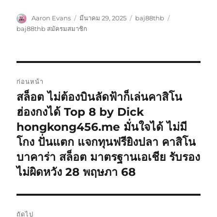
ผู้
เขียน
หมวด
ป้าย
Aaron Evans
มีนาคม 29, 2025
baj88thb
เขียน
เมื่อ
หมู่
กำกับ
baj88thb สมัครมสมาชิก
แนะแนว
ก่อนหน้า
เรื่อง
สล็อต ไม่ต้องบินลัดฟ้าก็เล่นคาสิโน
เรื่อง
ก่อน
ฮ่องกงได้ Top 8 by Dick
หน้า:
hongkong456.me มั่นใจได้ ไม่มี
โกง ปั่นแตก แจกทุนฟรียิงปลา คาสิโน
บาคาร่า สล็อต มาตรฐานเอเชีย รับรอง
ไม่ผิดหวัง 28 พฤษภา 68
ถัดไป