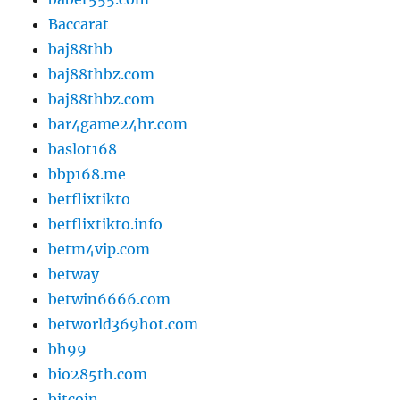
Baccarat
baj88thb
baj88thbz.com
baj88thbz.com
bar4game24hr.com
baslot168
bbp168.me
betflixtikto
betflixtikto.info
betm4vip.com
betway
betwin6666.com
betworld369hot.com
bh99
bio285th.com
bitcoin