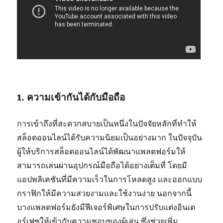
1. ความเข้ากันได้กับมือถือ
การเข้าถึงที่สะดวกสบายเป็นหนึ่งในปัจจัยหลักที่ทำให้
สล็อตออนไลน์ได้รับความนิยมเป็นอย่างมาก ในปัจจุบัน
ผู้ให้บริการสล็อตออนไลน์ได้พัฒนาแพลตฟอร์มให้
สามารถเล่นผ่านอุปกรณ์มือถือได้อย่างเต็มที่ โดยมี
แอปพลิเคชันที่มีความเร็วในการโหลดสูง และออกแบบ
กราฟิกให้มีความสวยงามและใช้งานง่าย นอกจากนี้
บางแพลตฟอร์มยังมีฟีเจอร์พิเศษในการปรับแต่งอินเต
อร์เฟซให้เข้ากับความชอบของผู้เล่น ซึ่งช่วยเพิ่ม