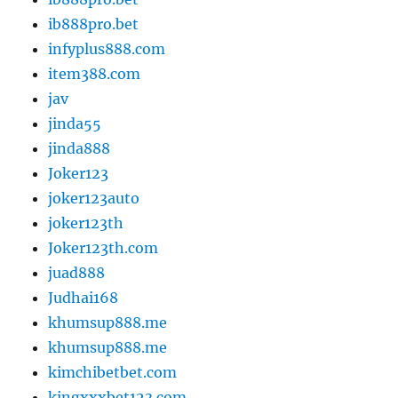
ib888pro.bet
infyplus888.com
item388.com
jav
jinda55
jinda888
Joker123
joker123auto
joker123th
Joker123th.com
juad888
Judhai168
khumsup888.me
khumsup888.me
kimchibetbet.com
kingxxxbet123.com