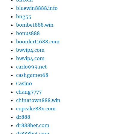
bluewin8888.info
bng55
bombet888.win
bonus888
boonlert1688.com
bwvip4.com
bwvip4.com
carlo999.net
cashgame168
Casino
chang7777
chinatown888.win
cupcake88x.com
dr888
dr888bet.com
dr888bet.com