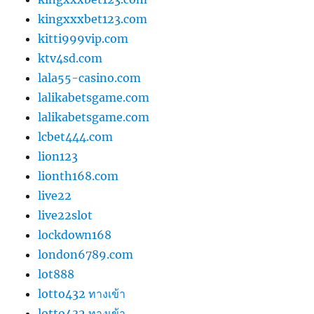
kingxxxbet123.com
kitti999vip.com
ktv4sd.com
lala55-casino.com
lalikabetsgame.com
lalikabetsgame.com
lcbet444.com
lion123
lionth168.com
live22
live22slot
lockdown168
london6789.com
lot888
lotto432 ทางเข้า
lotto432 ทางเข้า