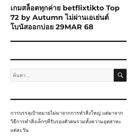
เกมสล็อตทุกค่าย betflixtikto Top
เรื่อง
ต่อ
72 by Autumn ไม่ผ่านเอเย่นต์
ไป:
โบนัสออกบ่อย 29MAR 68
ค้นห
ค้นหา:
การบรรลุเป้าหมายไม่มาจากการทำสิ่งใหญ่ แต่มาจาก
วิธีการทำสิ่งเล็กๆที่รับรองตัวตนรวมทั้งความอุตสาหะ
แต่ละวัน