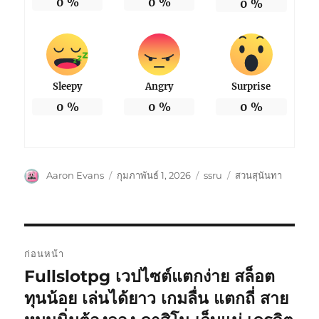
0
%
0
%
0
%
Sleepy
Angry
Surprise
0
%
0
%
0
%
ผู้
เขียน
หมวด
ป้าย
Aaron Evans
กุมภาพันธ์ 1, 2026
ssru
สวนสุนันทา
เขียน
เมื่อ
หมู่
กำกับ
แนะแนว
ก่อนหน้า
เรื่อง
Fullslotpg เวปไซต์แตกง่าย สล็อต
เรื่อง
ก่อน
ทุนน้อย เล่นได้ยาว เกมลื่น แตกถี่ สาย
หน้า: