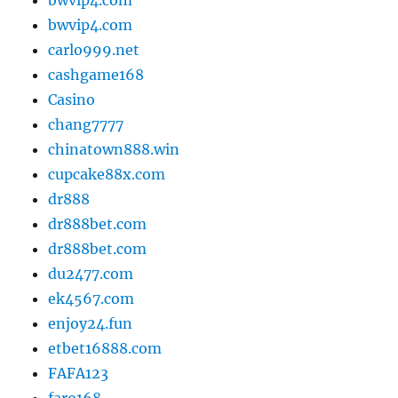
bwvip4.com
carlo999.net
cashgame168
Casino
chang7777
chinatown888.win
cupcake88x.com
dr888
dr888bet.com
dr888bet.com
du2477.com
ek4567.com
enjoy24.fun
etbet16888.com
FAFA123
faro168