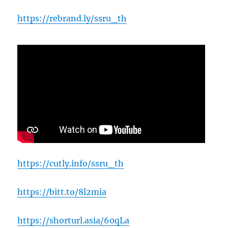
https://rebrand.ly/ssru_th
https://cutly.info/ssru_th
https://bitt.to/8l2mia
https://shorturl.asia/60qLa