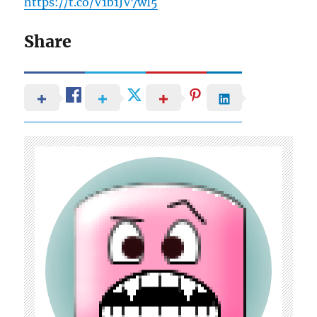
https://t.co/V1b1JV7wI5
Share