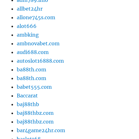
allbet24hr
allone745s.com
alot666
ambking
ambnovabet.com
audi688.com
autoslot16888.com
ba88th.com
ba88th.com
babet555.com
Baccarat
baj88thb
baj88thbz.com
baj88thbz.com
bar4game24hr.com
baslot168