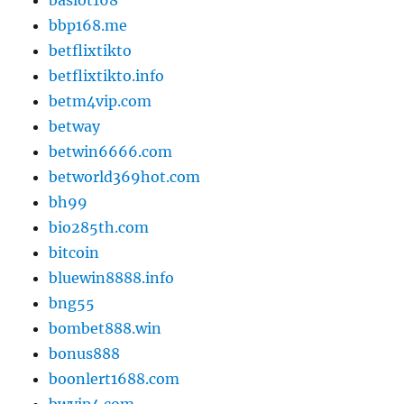
bbp168.me
betflixtikto
betflixtikto.info
betm4vip.com
betway
betwin6666.com
betworld369hot.com
bh99
bio285th.com
bitcoin
bluewin8888.info
bng55
bombet888.win
bonus888
boonlert1688.com
bwvip4.com