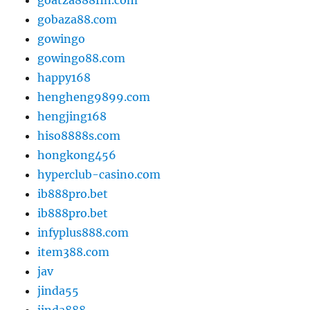
gobaza88.com
gowingo
gowingo88.com
happy168
hengheng9899.com
hengjing168
hiso8888s.com
hongkong456
hyperclub-casino.com
ib888pro.bet
ib888pro.bet
infyplus888.com
item388.com
jav
jinda55
jinda888