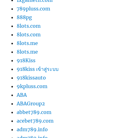
789pluss.com
888pg
8lots.com
8lots.com
8lots.me
8lots.me
918Kiss
918kiss เข้าสู่ระบบ
918kissauto
9kpluss.com
ABA
ABAGroup2
abbet789.com
acebet789.com
adm789.info
adm789.info