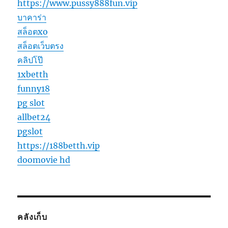
https://www.pussy888fun.vip
บาคาร่า
สล็อตxo
สล็อตเว็บตรง
คลิปโป๊
1xbetth
funny18
pg slot
allbet24
pgslot
https://188betth.vip
doomovie hd
คลังเก็บ