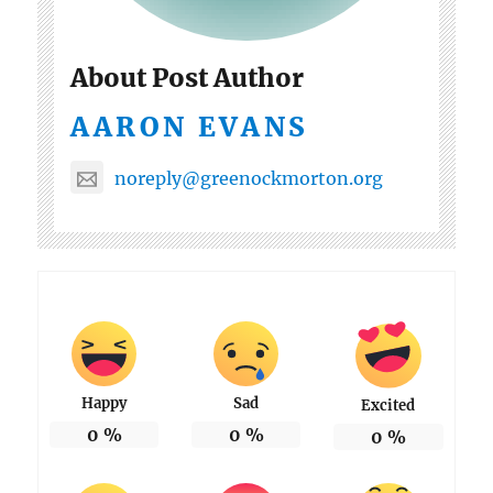
About Post Author
AARON EVANS
noreply@greenockmorton.org
Happy
Sad
Excited
0
%
0
%
0
%