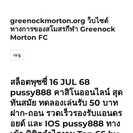
greenockmorton.org ว็บไซต์
ทางการของสโมสรกีฬา Greenock
Morton FC
เมนู
สล็อตพุซซี่ 16 JUL 68
pussy888 คาสิโนออนไลน์ สุด
ทันสมัย ทดลองเล่นรับ 50 บาท
ฝาก-ถอน รวดเร็วรองรับแอนดร
อยด์ และ IOS pussy888 ทาง