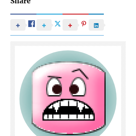
Share