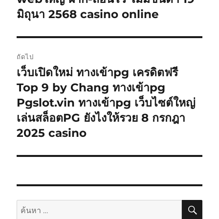
มิถุนา 2568 casino online
ถัดไป
เว็บเปิดใหม่ ทางเข้าpg เครดิตฟรี
เรื่อง
ต่อ
Top 9 by Chang ทางเข้าpg
ไป:
Pgslot.vin ทางเข้าpg เว็บไซต์ใหญ่
เล่นสล็อตPG ยังไงให้รวย 8 กรกฎา
2025 casino
ค้นห
ค้นหา: