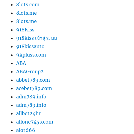
8lots.com
8lots.me
8lots.me
918Kiss
918kiss เข้าสู่ระบบ
918kissauto
9kpluss.com
ABA
ABAGroup2
abbet789.com
acebet789.com
adm789.info
adm789.info
allbet24hr
allone745s.com
alot666