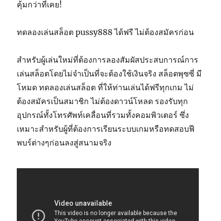
คุ้มกว่าที่เคย!
ทดลองเล่นสล็อต pussy888 ได้ฟรี ไม่ต้องสมัครก่อน
สำหรับผู้เล่นใหม่ที่ต้องการลองสัมผัสประสบการณ์การ
เล่นสล็อตโดยไม่จำเป็นที่จะต้องใช้เงินจริง สล็อตพุซซี่ มี
โหมด ทดลองเล่นสล็อต ที่ให้ท่านเล่นได้ฟรีทุกเกม ไม่
ต้องสมัครเป็นสมาชิก ไม่ต้องดาวน์โหลด รองรับทุก
อุปกรณ์ทั้งโทรศัพท์เคลื่อนที่รวมทั้งคอมพิวเตอร์ ซึ่ง
เหมาะสำหรับผู้ที่ต้องการเรียนระบบเกมหรือทดสอบฟี
พบร์ต่างๆก่อนลงสู่สนามจริง