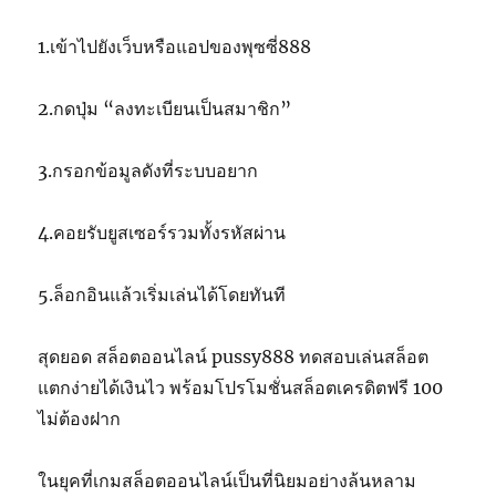
1.เข้าไปยังเว็บหรือแอปของพุซซี่888
2.กดปุ่ม “ลงทะเบียนเป็นสมาชิก”
3.กรอกข้อมูลดังที่ระบบอยาก
4.คอยรับยูสเซอร์รวมทั้งรหัสผ่าน
5.ล็อกอินแล้วเริ่มเล่นได้โดยทันที
สุดยอด สล็อตออนไลน์ pussy888 ทดสอบเล่นสล็อต
แตกง่ายได้เงินไว พร้อมโปรโมชั่นสล็อตเครดิตฟรี 100
ไม่ต้องฝาก
ในยุคที่เกมสล็อตออนไลน์เป็นที่นิยมอย่างล้นหลาม