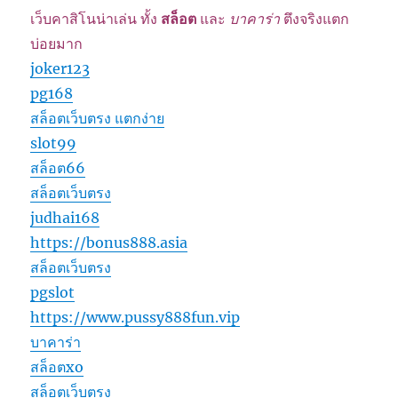
เว็บคาสิโนน่าเล่น ทั้ง
สล็อต
และ
บาคาร่า
ตึงจริงแตก
บ่อยมาก
joker123
pg168
สล็อตเว็บตรง แตกง่าย
slot99
สล็อต66
สล็อตเว็บตรง
judhai168
https://bonus888.asia
สล็อตเว็บตรง
pgslot
https://www.pussy888fun.vip
บาคาร่า
สล็อตxo
สล็อตเว็บตรง