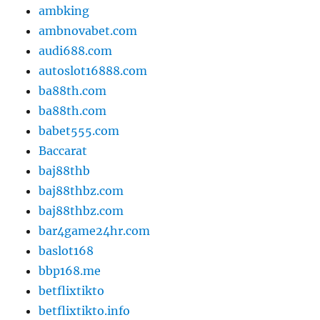
ambking
ambnovabet.com
audi688.com
autoslot16888.com
ba88th.com
ba88th.com
babet555.com
Baccarat
baj88thb
baj88thbz.com
baj88thbz.com
bar4game24hr.com
baslot168
bbp168.me
betflixtikto
betflixtikto.info