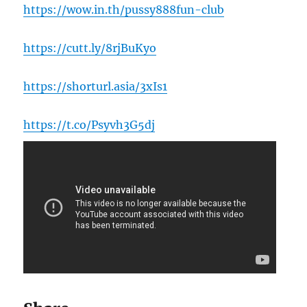
https://wow.in.th/pussy888fun-club
https://cutt.ly/8rjBuKyo
https://shorturl.asia/3xIs1
https://t.co/Psyvh3G5dj