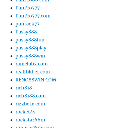
PunPro777
PunPro777.com
puntaek77
Pussy888
pussy888fun
pussy888play
pussy888win
ramclubx.com
realflikbet.com
RENO88WIN.COM
rich818
rich8188.com
rizzbetx.com
rocket45
rockstar66m
runway789s.com