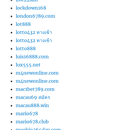
lockdown168
london6789.com
lot888
lotto432 ทางเข้า
lotto432 ทางเข้า
lotto888
luis16888.com
lux555.net
m4newonline.com
m4newonline.com
mac1bet789.com
macau69 สมัคร
macau888.win
mario678
mario678.club
meekin365day.com