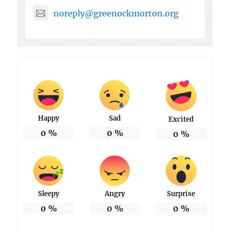
noreply@greenockmorton.org
Happy
Sad
Excited
0
%
0
%
0
%
Sleepy
Angry
Surprise
0
%
0
%
0
%