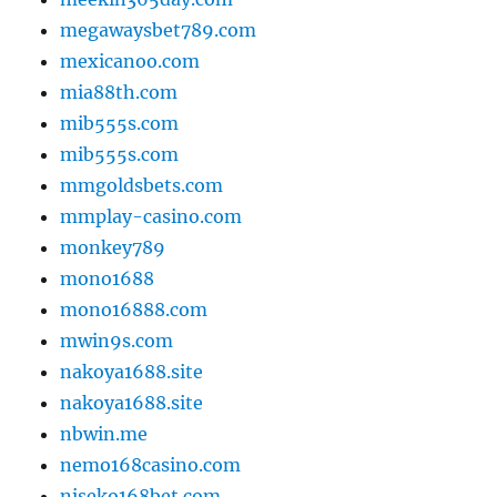
megawaysbet789.com
mexicanoo.com
mia88th.com
mib555s.com
mib555s.com
mmgoldsbets.com
mmplay-casino.com
monkey789
mono1688
mono16888.com
mwin9s.com
nakoya1688.site
nakoya1688.site
nbwin.me
nemo168casino.com
niseko168bet.com