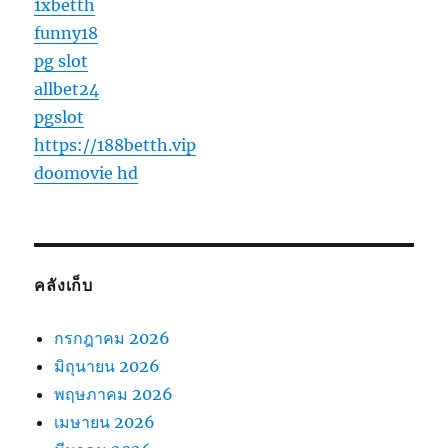
1xbetth
funny18
pg slot
allbet24
pgslot
https://188betth.vip
doomovie hd
คลังเก็บ
กรกฎาคม 2026
มิถุนายน 2026
พฤษภาคม 2026
เมษายน 2026