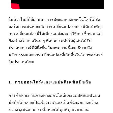
ในช่วงไม่กี่ปีที่ผ่านมา การพัฒนาทางเทคโนโลยีได้ส่ง
ผลให้การเล่นหวยเกิดการเปลี่ยนแปลงอย่างมีนัยสำคัญ
การเปลี่ยนแปลงนี้ไม่เพียงแต่ส่งผลต่อวิธีการซื้อหวยแต่
ยังสร้างโอกาสใหม่ ๆ ที่สามารถทำให้ผู้เล่นได้รับ
ประสบการณ์ที่ดียิ่งขึ้น ในบทความนี้จะอธิบายถึง
นวัตกรรมและการเปลี่ยนแปลงที่เกิดขึ้นในโลกของหวย
ในประเทศไทย
1. หวยออนไลน์และแอปพลิเคชันมือถือ
การซื้อหวยผ่านช่องทางออนไลน์และแอปพลิเคชันบน
มือถือได้กลายเป็นเรื่องปกติและเป็นที่นิยมอย่างกว้าง
ขวาง ผู้เล่นสามารถซื้อหวยได้ทุกที่ทุกเวลาผ่าน