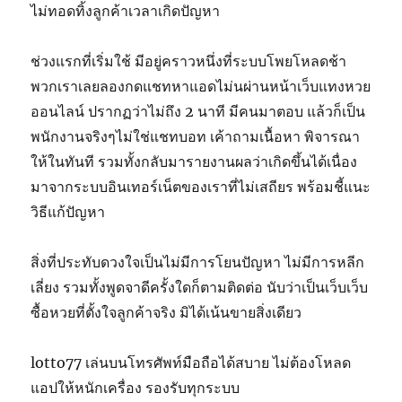
ไม่ทอดทิ้งลูกค้าเวลาเกิดปัญหา
ช่วงแรกที่เริ่มใช้ มีอยู่คราวหนึ่งที่ระบบโพยโหลดช้า
พวกเราเลยลองกดแชทหาแอดไม่นผ่านหน้าเว็บแทงหวย
ออนไลน์ ปรากฏว่าไม่ถึง 2 นาที มีคนมาตอบ แล้วก็เป็น
พนักงานจริงๆไม่ใช่แชทบอท เค้าถามเนื้อหา พิจารณา
ให้ในทันที รวมทั้งกลับมารายงานผลว่าเกิดขึ้นได้เนื่อง
มาจากระบบอินเทอร์เน็ตของเราที่ไม่เสถียร พร้อมชี้แนะ
วิธีแก้ปัญหา
สิ่งที่ประทับดวงใจเป็นไม่มีการโยนปัญหา ไม่มีการหลีก
เลี่ยง รวมทั้งพูดจาดีครั้งใดก็ตามติดต่อ นับว่าเป็นเว็บเว็บ
ซื้อหวยที่ตั้งใจลูกค้าจริง มิได้เน้นขายสิ่งเดียว
lotto77 เล่นบนโทรศัพท์มือถือได้สบาย ไม่ต้องโหลด
แอปให้หนักเครื่อง รองรับทุกระบบ