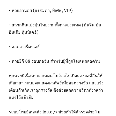
• หวยฮานอย (ธรรมดา, พิเศษ, VIP)
• สลากกินแบ่งหุ้นไทยรวมทั้งต่างประเทศ (หุ้นจีน หุ้น
อินเดีย หุ้นนิเคอิ)
• ลอตเตอรี่มาเลย์
• หวยยี่กี 88 รอบต่อวัน สำหรับผู้ที่ถูกใจเล่นตลอดวัน
ทุกหวยมีเนื้อหาบอกหมด ไม่ต้องไปเปิดมองผลที่อื่นให้
เสียเวลา ระบบจะแสดงผลลัพธ์เมื่อออกรางวัล และแจ้ง
เตือนถ้าเกิดเราถูกรางวัล ซึ่งช่วยลดความวิตกกังวลว่า
แทงไว้แล้วลืม
ระบบโพยย้อนหลัง lotto77 ช่วยทำให้สำรวจง่าย ไม่