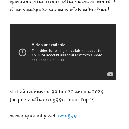
ทุกคนที่สนใจในการเล่นคาสิโนออนไลน์ อย่าคอยช้า !
เข้ามาร่วมสนุกสนานและมารวยไปร่วมกันครับผม!
slot สล็อตเว็บตรง st99.fun 20 เมษายน 2024
Jacquie คาสิโน เศรษฐี99แจกบ่อย Top 15
ขอขอบคุณมากby web
เศรษฐี99