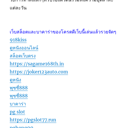
แต่ละวัน
เว็บสล็อตและบาคาร่าของโครตดีเว็บนี้เล่นแล้วรวยจัดๆ
918kiss
ดูหนังออนไลน์
สล็อตเว็บตรง
https://sagame168th.in
https://joker123auto.com
ดูหนัง
พุซซี่888
พุซซี่888
บาคาร่า
pg slot
https://pgslot77.run
pgheng99