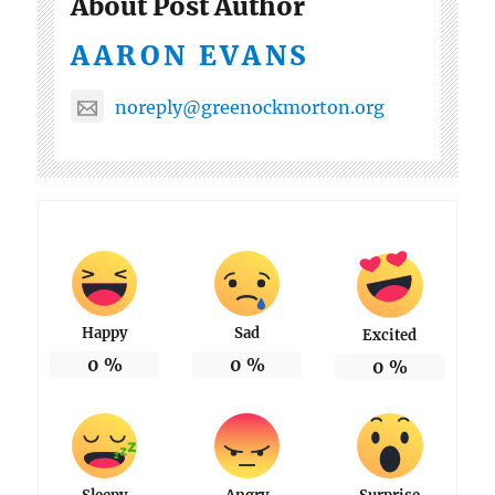
About Post Author
AARON EVANS
noreply@greenockmorton.org
Happy
Sad
Excited
0
%
0
%
0
%