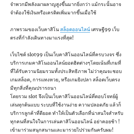
จำพวกมีพลังเผาผลาญสูงขึ้นมากยิ่งกว่า แม้กระนั้นอาจ
จำต้องใช้เงินหรือเครดิตเพิ่มมากขึ้นเมื่อใช้
ภาพรวมของเว็บคาสิโน
สล็อตออนไลน์
เศรษฐี99 เว็บ
ตรงที่กำลังเดินทางมาแรงที่สุด!
เว็บไซต์ slot99 เป็นเว็บคาสิโนออนไลน์ที่ครบวงจร ซึ่ง
บริการเกมคาสิโนออนไลน์ยอดฮิตต่างๆโดยเน้นที่เกมที่
ที่ได้รับความนิยมรวมทั้งประสิทธิภาพ ไม่ว่าคุณจะชอบ
เกมสล็อต, การแทงหวย, หรือเกมยิงปลา สล็อตเว็บตรง
มีทุกสิ่งที่คุณปรารถนา
โดยรวม slot จึงเป็นเว็บคาสิโนออนไลน์ที่ตอบโจทย์ผู้
เล่นทุกต้นแบบ ระบบที่ใช้งานง่าย ความปลอดภัย แล้วก็
บริการลูกค้าที่ดียอด ทำให้เป็นตัวเลือกที่น่าสนใจสำหรับ
ทุกคนที่สนใจในการเล่นคาสิโนออนไลน์ อย่าคอยช้า !
เข้ามาร่วมสนุกสนานและมารวยไปร่วมกันครับผม!