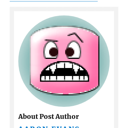
About Post Author