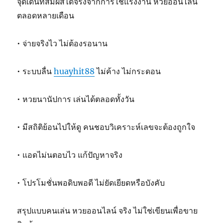
จุดเด่นที่สัมผัสได้จริงจากการใช้แรงงาน หวยออนไลน์
ตลอดหลายเดือน
• จ่ายจริงไว ไม่ต้องรอนาน
• ระบบลื่น
huayhit88
ไม่ค้าง ไม่กระดอน
• หวยนานัปการ เล่นได้ตลอดทั้งวัน
• มีสถิติย้อนไปให้ดู คนชอบวิเคราะห์เลขจะต้องถูกใจ
• แอดไม่นตอบไว แก้ปัญหาจริง
• โปรโมชั่นพอดิบพอดี ไม่ยัดเยียดหรือบังคับ
สรุปแบบคนเล่น หวยออนไลน์ จริง ไม่ใช่เขียนเพื่อขาย