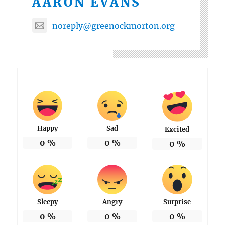
AARON EVANS
noreply@greenockmorton.org
Happy
Sad
Excited
0
%
0
%
0
%
Sleepy
Angry
Surprise
0
%
0
%
0
%