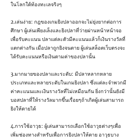
ในโลกใต้ท้องทะเลจริงๆ
2.เล่นง่าย: กฎของเกมยิงปลาออกจะไม่ยุ่งยากต่อการ
ศึกษา ผู้เล่นเพียงเล็งและยิงปลาที่ว่ายผ่านหน้าหน้าจอ
เพื่อรับคะแนน ปลาแต่ละตัวมีคะแนนแล้วก็เงินรางวัลที่
แตกต่างกัน เมื่อปลาถูกยิงจนตาย ผู้เล่นสล็อตเว็บตรงจะ
ได้รับคะแนนหรือเงินตามค่าของปลานั้น
3.มากมายของปลาและระดับ: มีปลาหลากหลาย
ประเภทและหลายระดับในเกมยิงปลา ซึ่งแต่ละจำพวกมี
ค่าคะแนนและเงินรางวัลที่ไม่เหมือนกัน ยิ่งกว่านั้นยังมี
บอสปลาที่ให้รางวัลมากขึ้นเรื่อยๆถ้าเกิดผู้เล่นสามารถ
ยิงให้ตายได้
4.การใช้อาวุธ: ผู้เล่นสามารถเลือกใช้อาวุธต่างๆเพื่อ
เพิ่มช่องทางสำหรับเพื่อการยิงปลาให้ตาย อาวุธบาง