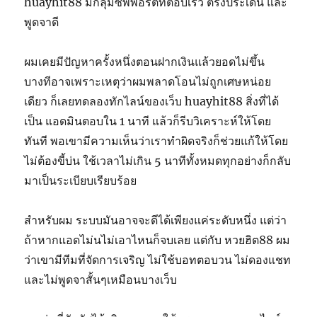
huayhit88 มีกลุ่มซัพพอร์ตที่ตอบเร็ว ตรงประเด็น และ
พูดจาดี
ผมเคยมีปัญหาครั้งหนึ่งตอนฝากเงินแล้วยอดไม่ขึ้น
บางทีอาจเพราะเหตุว่าผมพลาดโอนไม่ถูกเศษหน่อย
เดียว ก็เลยทดลองทักไลน์ของเว็บ huayhit88 สิ่งที่ได้
เป็น แอดมินตอบใน 1 นาที แล้วก็รีบวิเคราะห์ให้โดย
ทันที พอเขามีความเห็นว่าเราทำผิดจริงก็ช่วยแก้ให้โดย
ไม่ต้องขี้บ่น ใช้เวลาไม่เกิน 5 นาทีทั้งหมดทุกอย่างก็กลับ
มาเป็นระเบียบเรียบร้อย
สำหรับผม ระบบมันอาจจะดีได้เพียงแค่ระดับหนึ่ง แต่ว่า
ถ้าหากแอดไม่นไม่เอาไหนก็จบเลย แต่กับ หวยฮิต88 ผม
ว่าเขามีทีมที่จัดการเจริญ ไม่ใช้บอทตอบวน ไม่ดองแชท
และไม่พูดจาสั้นๆเหมือนบางเว็บ