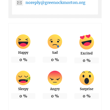
noreply@greenockmorton.org
Happy
Sad
Excited
0
%
0
%
0
%
Sleepy
Angry
Surprise
0
%
0
%
0
%