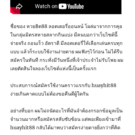
ชื่อของ หวยฮิต88 ลอตเตอรี่ออนลน์ โผล่มาจากการคุย
ในกลุ่มมิตรสหายสลากกินแบ่ง มีคนบอกว่าเว็บไซต์นี้
จ่ายจริง ถอนเร็ว อัตราดี มีลอตเตอรี่ให้เลือกเล่นครบทุก
แบบ แล้วก็ระบบใช้งานง่ายดาย ผมฟังๆไว้ก่อน ไม่ได้รีบ
สมัครในทันที กระทั่งมีวันหนึ่งที่เจ้าประจำไม่รับโพย ผม
เลยตัดสินใจลองเว็บไซต์แห่งนี้เป็นครั้งแรก
ประสบการณ์สมัครใช้งานคราวแรกกับ huayhit88
ง่ายเกินคาดแบบไม่ต้องขอคืนดีผู้ใดกัน
อย่างที่บอก ผมไม่ถนัดอะไรที่มันจำต้องกรอกข้อมูลเป็น
จำนวนมากหรือสมัครสลับซับซ้อน แต่พอเพียงเข้ามาที่
huayhit88 กลับได้มาพบว่าสมัครง่ายดายยิ่งกว่าที่คิด