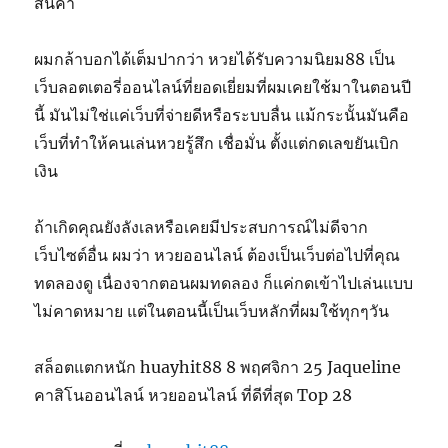
สินค้า
ผมกล้าบอกได้เต็มปากว่า หวยได้รับความนิยม88 เป็น
เว็บลอตเตอรี่ออนไลน์ที่ยอดเยี่ยมที่ผมเคยใช้มาในตอนปี
นี้ มันไม่ใช่แค่เว็บที่จ่ายดีหรือระบบลื่น แม้กระนั้นมันคือ
เว็บที่ทำให้คนเล่นหวยรู้สึก เชื่อมั่น ตั้งแต่กดเลขยันเบิก
เงิน
ถ้าเกิดคุณยังลังเลหรือเคยมีประสบการณ์ไม่ดีจาก
เว็บไซต์อื่น ผมว่า หวยออนไลน์ ต้องเป็นเว็บต่อไปที่คุณ
ทดลองดู เนื่องจากตอนผมทดลอง ก็แค่กดเข้าไปเล่นแบบ
ไม่คาดหมาย แต่ในตอนนี้เป็นเว็บหลักที่ผมใช้ทุกๆวัน
สล็อตแตกหนัก huayhit88 8 พฤศจิกา 25 Jaqueline
คาสิโนออนไลน์ หวยออนไลน์ ที่ดีที่สุด Top 28