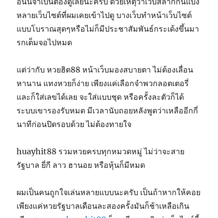
อันนี้จำเป็นต้องดูเลยนะครับ ด้วยเหตุว่าเว็บสลากกินแบ่ง
หลายเว็บไซต์ที่ผมเคยเข้าไปดู บางเว็บทำหน้าเว็บไซต์
แบบโบราณสุดๆหรือไม่ก็มีประชาสัมพันธ์กระเด้งขึ้นมา
รกเต็มจอไปหมด
แต่ว่ากับ หวยฮิต88 หน้าเว็บมองสบายตา ไม่ต้องเลื่อน
หานาน แทงหวยก็ง่าย เพียงแค่เลือกจำพวกลอตเตอรี่
และก็ใส่เลขได้เลย จะใส่แบบชุด หรือครั้งละตัวก็ได้
ระบบเขารองรับหมด มีเวลานับถอยหลังพูดว่าเหลืออีกกี่
นาทีก่อนปิดรอบด้วย ไม่ต้องทายใจ
huayhit88 รวมหวยครบทุกหมวดหมู่ ไม่ว่าจะสาย
รัฐบาล ยี่กี ลาว ฮานอย หรือหุ้นก็มีหมด
ผมเป็นคนถูกใจเล่นหลายแบบนะครับ เป็นถ้าหากให้คอย
เพียงแค่หวยรัฐบาลเดือนละสองครั้งมันก็ช้าเหลือเกิน