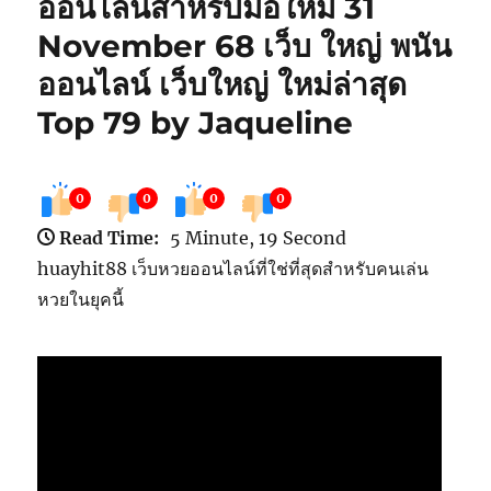
ออนไลน์สำหรับมือใหม่ 31
November 68 เว็บ ใหญ่ พนัน
ออนไลน์ เว็บใหญ่ ใหม่ล่าสุด
Top 79 by Jaqueline
0
0
0
0
Read Time:
5 Minute, 19 Second
huayhit88 เว็บหวยออนไลน์ที่ใช่ที่สุดสำหรับคนเล่น
หวยในยุคนี้