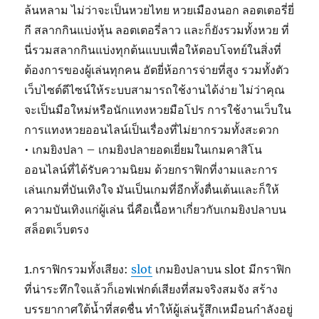
ล้นหลาม ไม่ว่าจะเป็นหวยไทย หวยเมืองนอก ลอตเตอรี่ยี่
กี สลากกินแบ่งหุ้น ลอตเตอรี่ลาว และก็ยังรวมทั้งหวย ที่
นี่รวมสลากกินแบ่งทุกต้นแบบเพื่อให้ตอบโจทย์ในสิ่งที่
ต้องการของผู้เล่นทุกคน อัตยี่ห้อการจ่ายที่สูง รวมทั้งตัว
เว็บไซต์ดีไซน์ให้ระบบสามารถใช้งานได้ง่าย ไม่ว่าคุณ
จะเป็นมือใหม่หรือนักแทงหวยมือโปร การใช้งานเว็บใน
การแทงหวยออนไลน์เป็นเรื่องที่ไม่ยากรวมทั้งสะดวก
• เกมยิงปลา – เกมยิงปลายอดเยี่ยมในเกมคาสิโน
ออนไลน์ที่ได้รับความนิยม ด้วยกราฟิกที่งามและการ
เล่นเกมที่บันเทิงใจ มันเป็นเกมที่อีกทั้งตื่นเต้นและก็ให้
ความบันเทิงแก่ผู้เล่น นี่คือเนื้อหาเกี่ยวกับเกมยิงปลาบน
สล็อตเว็บตรง
1.กราฟิกรวมทั้งเสียง:
slot
เกมยิงปลาบน slot มีกราฟิก
ที่น่าระทึกใจแล้วก็เอฟเฟกต์เสียงที่สมจริงสมจัง สร้าง
บรรยากาศใต้น้ำที่สดชื่น ทำให้ผู้เล่นรู้สึกเหมือนกำลังอยู่