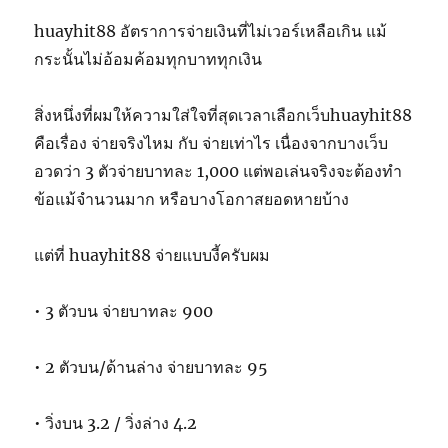
huayhit88 อัตราการจ่ายเงินที่ไม่เวอร์เหลือเกิน แม้
กระนั้นไม่อ้อมค้อมทุกบาททุกเงิน
สิ่งหนึ่งที่ผมให้ความใส่ใจที่สุดเวลาเลือกเว็บhuayhit88
คือเรื่อง จ่ายจริงไหม กับ จ่ายเท่าไร เนื่องจากบางเว็บ
อวดว่า 3 ตัวจ่ายบาทละ 1,000 แต่พอเล่นจริงจะต้องทำ
ข้อแม้จำนวนมาก หรือบางโอกาสยอดหายบ้าง
แต่ที่ huayhit88 จ่ายแบบงี้ครับผม
• 3 ตัวบน จ่ายบาทละ 900
• 2 ตัวบน/ด้านล่าง จ่ายบาทละ 95
• วิ่งบน 3.2 / วิ่งล่าง 4.2