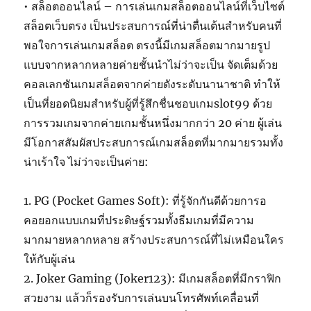
• สล็อตออนไลน์ – การเล่นเกมสล็อตออนไลน์ที่เว็บไซต์
สล็อตเว็บตรง เป็นประสบการณ์ที่น่าตื่นเต้นสำหรับคนที่
พอใจการเล่นเกมสล็อต ตรงนี้มีเกมสล็อตมากมายรูป
แบบจากหลากหลายค่ายชั้นนำไม่ว่าจะเป็น จัดเต็มด้วย
คอลเลกชันเกมสล็อตจากค่ายดังระดับนานาชาติ ทำให้
เป็นที่ยอดนิยมสำหรับผู้ที่รู้สึกชื่นชอบเกมslot99 ด้วย
การรวมเกมจากค่ายเกมชั้นหนึ่งมากกว่า 20 ค่าย ผู้เล่น
มีโอกาสสัมผัสประสบการณ์เกมสล็อตที่มากมายรวมทั้ง
น่าเร้าใจ ไม่ว่าจะเป็นค่าย:
1. PG (Pocket Games Soft): ที่รู้จักกันดีด้วยการอ
คอยอกแบบเกมที่ประดิษฐ์รวมทั้งธีมเกมที่มีความ
มากมายหลากหลาย สร้างประสบการณ์ที่ไม่เหมือนใคร
ให้กับผู้เล่น
2. Joker Gaming (Joker123): มีเกมสล็อตที่มีกราฟิก
สวยงาม แล้วก็รองรับการเล่นบนโทรศัพท์เคลื่อนที่