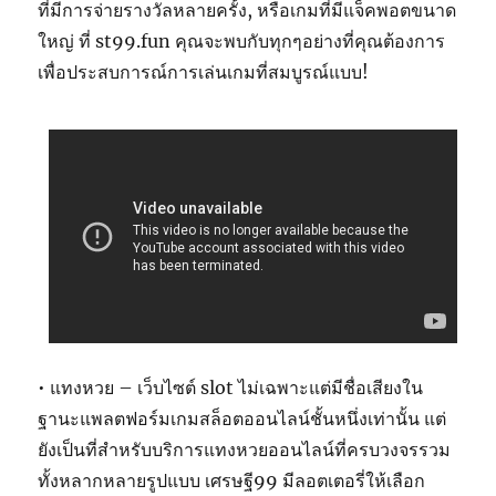
ที่มีการจ่ายรางวัลหลายครั้ง, หรือเกมที่มีแจ็คพอตขนาด
ใหญ่ ที่ st99.fun คุณจะพบกับทุกๆอย่างที่คุณต้องการ
เพื่อประสบการณ์การเล่นเกมที่สมบูรณ์แบบ!
• แทงหวย – เว็บไซต์ slot ไม่เฉพาะแต่มีชื่อเสียงใน
ฐานะแพลตฟอร์มเกมสล็อตออนไลน์ชั้นหนึ่งเท่านั้น แต่
ยังเป็นที่สำหรับบริการแทงหวยออนไลน์ที่ครบวงจรรวม
ทั้งหลากหลายรูปแบบ เศรษฐี99 มีลอตเตอรี่ให้เลือก