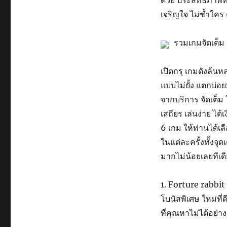
ด้วย ประสิทธิภาพที
เจริญใจ ไม่ซ้ำใคร
รวมเกมจัดเต็ม
เปิดกรุ เกมดังล้น
แบบไม่ยั้ง แตกบ่อ
จากบริการ จัดเต็ม
เสถียร เล่นง่าย ไ
6 เกม ให้ท่านได้เล
ในแต่ละครั้งทั้งจุด
มากไม่น้อยเลยทีเดี
1. Forture rabbit
โบนัสพิเศษ ใหม่ที่
ที่คุณหาไม่ได้อย่า