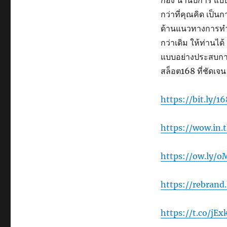
กอง นานัปการ แบบอ
กว่าที่คุณคิด เป็
ด้านแนวทางการทำเง
กว่าเดิม ให้ท่านได
แบบอย่างประสบการ
สล็อต168 ที่ชัดเจน ก
https://bit.ly/1
https://wow.in.
https://ow.ly/
https://rebrand
https://t.co/jE