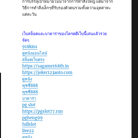
การบรรลุเป้าหมายไม่มาจากการทำสิ่งใหญ่ แต่มาจาก
วิธีการทำสิ่งเล็กๆที่รับรองตัวตนรวมทั้งความอุตสาหะ
แต่ละวัน
เว็บสล็อตและบาคาร่าของโครตดีเว็บนี้เล่นแล้วรวย
จัดๆ
918kiss
ดูหนังออนไลน์
สล็อตเว็บตรง
https://sagame168th.in
https://joker123auto.com
ดูหนัง
พุซซี่888
พุซซี่888
บาคาร่า
pg slot
https://pgslot77.run
pgheng99
fullslot
live22
ดูหนัง