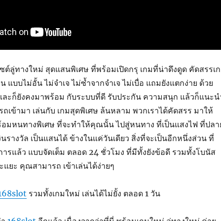
ซต์ลู่ทางใหม่ สุดแสนพิเศษ ที่พร้อมเปิดกรุ เกมที่น่าดึงดูด คัดสรรเ
่น แบบไม่อั้น ไม่จำเจ ไม่ซ้ำจากจำเจ ไม่เบื่อ แถมยังแตกง่าย ด้วย
ง และก็ยังคงมาพร้อม กับระบบที่ดี รับประกัน ความสนุก แล้วก็แนะน
รถเข้ามา เล่นกับ เกมสุดพิเศษ ล้นหลาม พวกเราได้คัดสรร มาให้
ร้อมหนทางพิเศษ ที่จะทำให้คุณนั้น ไปสู่หนทาง ที่เป็นแสงไฟ ที่ปลา
ินรางวัล เป็นแสนได้ ข้างในแค่วันเดียว สิ่งที่จะเป็นอีกหนึ่งส่วน ที่
ารแล้ว แบบจัดเต็ม ตลอด 24 ชั่วโมง ที่มีทั้งยังข้อดี รวมทั้งโบนัส
อะแยะ คุณสามารถ เข้าเล่นได้ง่ายๆ
168slot
รวมทั้งเกมใหม่ เล่นได้ไม่ยั้ง ตลอด 1 วัน