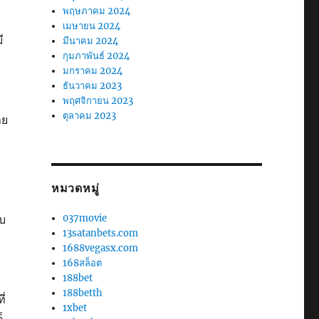
พฤษภาคม 2024
เมษายน 2024
ี
มีนาคม 2024
กุมภาพันธ์ 2024
มกราคม 2024
ธันวาคม 2023
พฤศจิกายน 2023
ตุลาคม 2023
าย
หมวดหมู่
037movie
ับ
13satanbets.com
1688vegasx.com
168สล็อต
188bet
188betth
ี่
1xbet