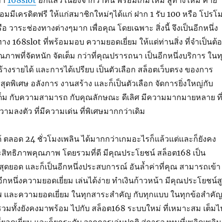
ท่า
168slot
อีกแล้ว เนื่องจากว่าที่นี่ พร้อมเกมใหม่ ลู่ทางใหม่ ค่าย
้อมมีเครดิตฟรี ให้แก่สมาชิกใหม่ๆได้แก่ ฝาก 1 รับ 100 หรือ โปรโ
อ วาระช่องทางต่างๆมาก เพื่อคุณ โดยเฉพาะ สิ่งนี้ จึงเป็นอีกหนึ่ง
 168slot ที่พร้อมมอบ ความยอดเยี่ยม ให้แด่ท่านสิ่ง ที่จำเป็นต้
ภาพที่จัดหนัก จัดเต็ม กว่าที่คุณปรารถนา เป็นอีกหนึ่งบริการ ในท
สร้างรายได้ และการได้เปรียบ เป็นตัวเลือก สล็อตเว็บตรง ของการ
ุดพิเศษ อลังการ งานสร้าง และก็เป็นตัวเลือก จัดการยิ่งใหญ่กับ
เต็ม กับความสามารถ กับคุณลักษณะ ดีเลิศ มีความมากมายหลาย ที
วามลงตัว ที่มีความเด่น ที่พิเศษมากกว่าเดิม
้ ตลอด 24 ชั่วโมงเพลิน ได้มากกว่าเกมอะไรก็แล้วแต่และก็ยังคง
ระสิทธิภาพคุณภาพ โดยรวมที่ดี มีคุณประโยชน์ สล็อต168 เป็น
ุดยอด และก็เป็นอีกหนึ่งประสบการณ์ อันล้ำค่าที่คุณ สามารถเข้า
ีกหนึ่งความยอดเยี่ยม เล่นได้ง่าย ทำเงินก้าวหน้า มีคุณประโยชน์ส
าพ และความยอดเยี่ยม ในทุกสาระสำคัญ กับทุกแบบ ในทุกข้อสำคั
 รวมทั้งยังคงมาพร้อม ไปกับ สล็อต168 ระบบใหม่ ที่เหมาะสม เต็มไ