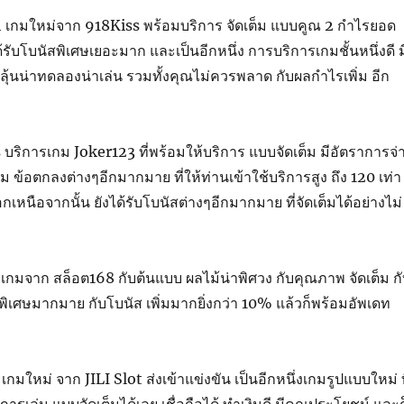
 เกมใหม่จาก 918Kiss พร้อมบริการ จัดเต็ม แบบคูณ 2 กำไรยอด
ได้รับโบนัสพิเศษเยอะมาก และเป็นอีกหนึ่ง การบริการเกมชั้นหนึ่งดี ม
าลุ้นน่าทดลองน่าเล่น รวมทั้งคุณไม่ควรพลาด กับผลกำไรเพิ่ม อีก
บริการเกม Joker123 ที่พร้อมให้บริการ แบบจัดเต็ม มีอัตราการจ่
ม ข้อตกลงต่างๆอีกมากมาย ที่ให้ท่านเข้าใช้บริการสูง ถึง 120 เท่า
อกเหนือจากนั้น ยังได้รับโบนัสต่างๆอีกมากมาย ที่จัดเต็มได้อย่างไม่
 เกมจาก สล็อต168 กับต้นแบบ ผลไม้น่าพิศวง กับคุณภาพ จัดเต็ม ก
พิเศษมากมาย กับโบนัส เพิ่มมากยิ่งกว่า 10% แล้วก็พร้อมอัพเดท
กมใหม่ จาก JILI Slot ส่งเข้าแข่งขัน เป็นอีกหนึ่งเกมรูปแบบใหม่ ท