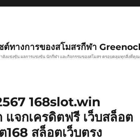
ซต์ทางการของสโมสรกีฬา Greeno
ำลังแข่งขัน ผลการแข่งขัน นักกีฬา และกิจกรรมของสโมสร ครอบคลุมทุกสิ่งที่คุณ
2567 168slot.win
 แจกเครดิตฟรี เว็บสล็อต
ต168 สล็อตเว็บตรง