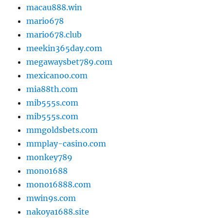
macau888.win
mario678
mario678.club
meekin365day.com
megawaysbet789.com
mexicanoo.com
mia88th.com
mib555s.com
mib555s.com
mmgoldsbets.com
mmplay-casino.com
monkey789
mono1688
mono16888.com
mwin9s.com
nakoya1688.site