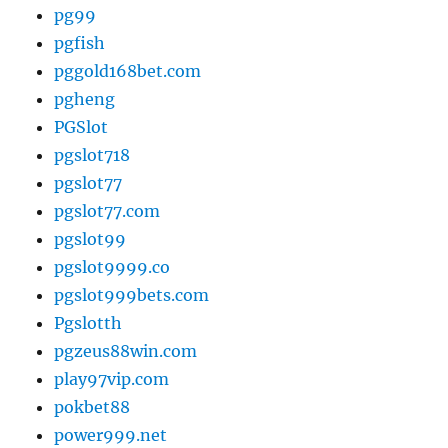
pg99
pgfish
pggold168bet.com
pgheng
PGSlot
pgslot718
pgslot77
pgslot77.com
pgslot99
pgslot9999.co
pgslot999bets.com
Pgslotth
pgzeus88win.com
play97vip.com
pokbet88
power999.net