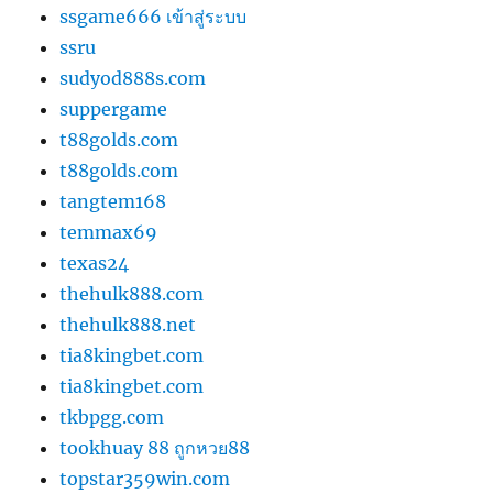
ssgame666 เข้าสู่ระบบ
ssru
sudyod888s.com
suppergame
t88golds.com
t88golds.com
tangtem168
temmax69
texas24
thehulk888.com
thehulk888.net
tia8kingbet.com
tia8kingbet.com
tkbpgg.com
tookhuay 88 ถูกหวย88
topstar359win.com