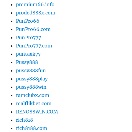
premium66.info
proded888x.com
PunPro66
PunPro66.com
PunPro777
PunPro777.com
puntaek77
Pussy888
pussy888fun
pussy888play
pussy888win
ramclubx.com
realflikbet.com
RENO88WIN.COM
rich818
rich8188.com