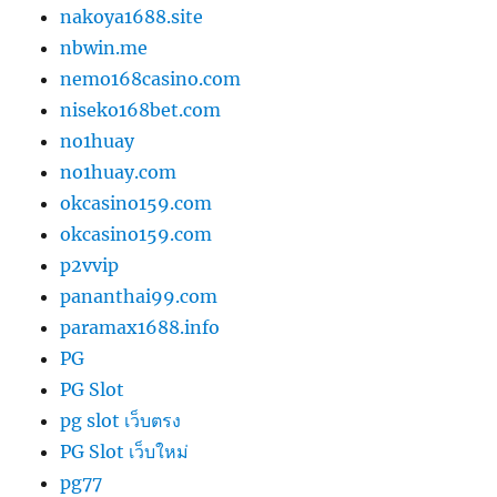
nakoya1688.site
nbwin.me
nemo168casino.com
niseko168bet.com
no1huay
no1huay.com
okcasino159.com
okcasino159.com
p2vvip
pananthai99.com
paramax1688.info
PG
PG Slot
pg slot เว็บตรง
PG Slot เว็บใหม่
pg77