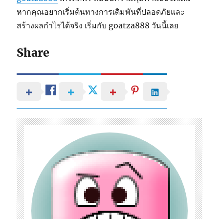
หากคุณอยากเริ่มต้นทางการเดิมพันที่ปลอดภัยและ
สร้างผลกำไรได้จริง เริ่มกับ goatza888 วันนี้เลย
Share