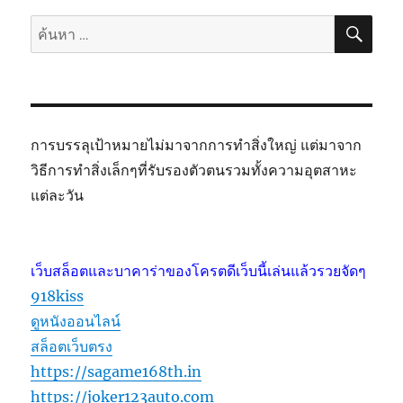
ค้นห
ค้นหา:
การบรรลุเป้าหมายไม่มาจากการทำสิ่งใหญ่ แต่มาจาก
วิธีการทำสิ่งเล็กๆที่รับรองตัวตนรวมทั้งความอุตสาหะ
แต่ละวัน
เว็บสล็อตและบาคาร่าของโครตดีเว็บนี้เล่นแล้วรวยจัดๆ
918kiss
ดูหนังออนไลน์
สล็อตเว็บตรง
https://sagame168th.in
https://joker123auto.com