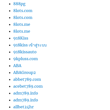
888pg
8lots.com
8lots.com
8lots.me
8lots.me
918Kiss
918kiss เข้าสู่ระบบ
918kissauto
9kpluss.com
ABA
ABAGroup2
abbet789.com
acebet789.com
adm789.info
adm789.info
allbet24hr