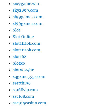
six9game.win
sky2899.com
sl99games.com
sl99games.com
Slot
Slot Online
slot1111ok.com
slot1111ok.com
slot168
Slotxo
slotxo24hr
sqgame555s.com
sretthi99
ss168vip.com
ssc168.com
ssc915casino.com