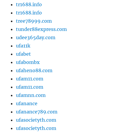
tr1688.info
tr1688.info
tree78999.com
tunder88express.com
udee365day.com
ufa11k
ufabet
ufabombx
ufaheno88.com
ufam11.com
ufam11.com
ufamnn.com
ufanance
ufanance789.com
ufasocietyth.com
ufasocietyth.com