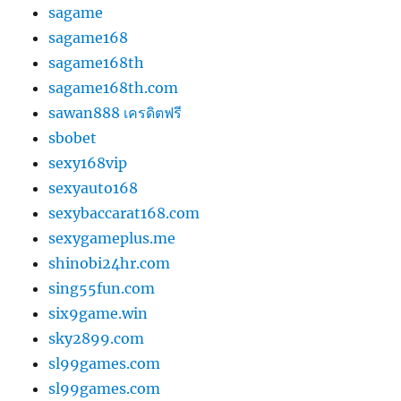
sagame
sagame168
sagame168th
sagame168th.com
sawan888 เครดิตฟรี
sbobet
sexy168vip
sexyauto168
sexybaccarat168.com
sexygameplus.me
shinobi24hr.com
sing55fun.com
six9game.win
sky2899.com
sl99games.com
sl99games.com