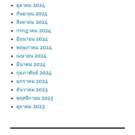
ตุลาคม 2024
กันยายน 2024
สิงหาคม 2024
กรกฎาคม 2024
มิถุนายน 2024
พฤษภาคม 2024
เมษายน 2024
มีนาคม 2024
กุมภาพันธ์ 2024
มกราคม 2024
ธันวาคม 2023
พฤศจิกายน 2023
ตุลาคม 2023