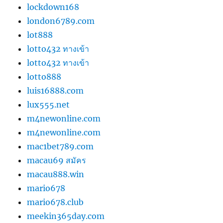
lockdown168
london6789.com
lot888
lotto432 ทางเข้า
lotto432 ทางเข้า
lotto888
luis16888.com
lux555.net
m4newonline.com
m4newonline.com
mac1bet789.com
macau69 สมัคร
macau888.win
mario678
mario678.club
meekin365day.com