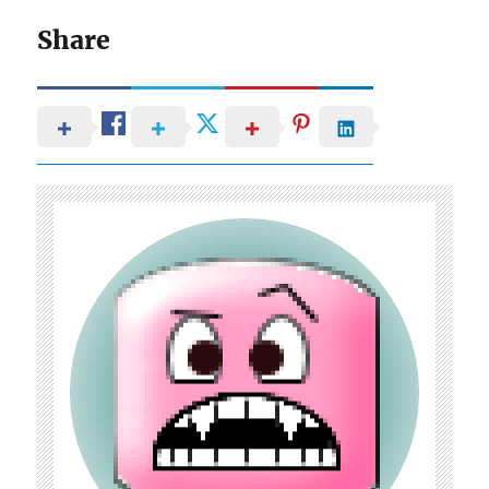
Share