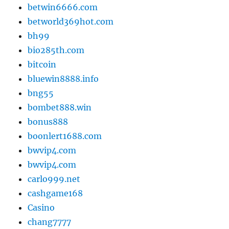
betwin6666.com
betworld369hot.com
bh99
bio285th.com
bitcoin
bluewin8888.info
bng55
bombet888.win
bonus888
boonlert1688.com
bwvip4.com
bwvip4.com
carlo999.net
cashgame168
Casino
chang7777