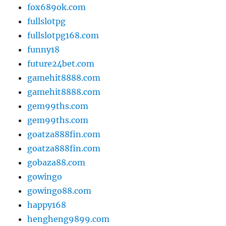
fox689ok.com
fullslotpg
fullslotpg168.com
funny18
future24bet.com
gamehit8888.com
gamehit8888.com
gem99ths.com
gem99ths.com
goatza888fin.com
goatza888fin.com
gobaza88.com
gowingo
gowingo88.com
happy168
hengheng9899.com