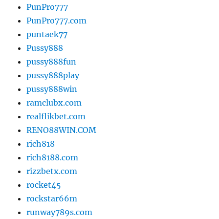
PunPro777
PunPro777.com
puntaek77
Pussy888
pussy888fun
pussy888play
pussy888win
ramclubx.com
realflikbet.com
RENO88WIN.COM
rich818
rich8188.com
rizzbetx.com
rocket45
rockstar66m
runway789s.com