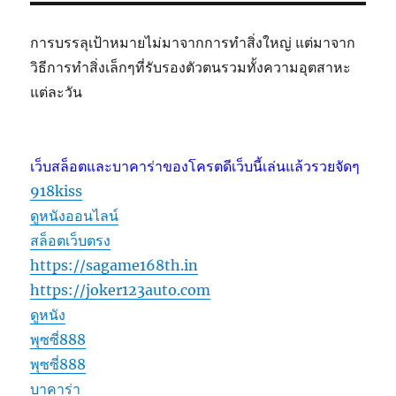
การบรรลุเป้าหมายไม่มาจากการทำสิ่งใหญ่ แต่มาจาก
วิธีการทำสิ่งเล็กๆที่รับรองตัวตนรวมทั้งความอุตสาหะ
แต่ละวัน
เว็บสล็อตและบาคาร่าของโครตดีเว็บนี้เล่นแล้วรวยจัดๆ
918kiss
ดูหนังออนไลน์
สล็อตเว็บตรง
https://sagame168th.in
https://joker123auto.com
ดูหนัง
พุซซี่888
พุซซี่888
บาคาร่า