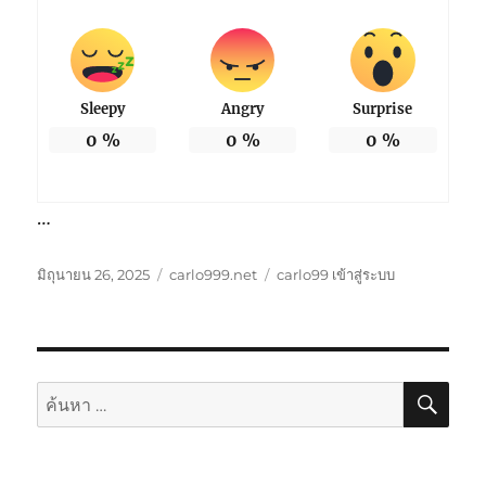
Sleepy
Angry
Surprise
0
%
0
%
0
%
…
เขียน
หมวด
ป้าย
มิถุนายน 26, 2025
carlo999.net
carlo99 เข้าสู่ระบบ
เมื่อ
หมู่
กำกับ
ค้นห
ค้นหา: