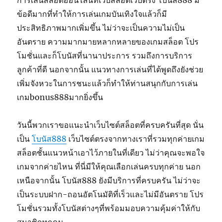
การเล่นสล็อตออนไลน์ที่เว็บสล็อตเว็บตรง โบนัส888 มี
ข้อดีมากที่ทำให้การเล่นเกมบันเทิงใจแล้วก็มี
ประสิทธิภาพมากเพิ่มขึ้น ไม่ว่าจะเป็นความไม่เป็น
อันตราย ความมากมายหลากหลายของเกมสล็อต โปร
โมชั่นและก็โบนัสที่นานาประการ รวมถึงการบริการ
ลูกค้าที่ดี นอกจากนั้น แนวทางการเล่นที่ได้พูดถึงยังช่วย
เพิ่มจังหวะในการชนะแล้วก็ทำให้ท่านสนุกกับการเล่น
เกมbonus888มากยิ่งขึ้น
วันนี้พวกเราขอแนะนำเว็บไซต์สล็อตที่ครบครันที่สุด นั่น
เป็น
โบนัส888
เว็บไซต์ตรงจากทางเราที่รวมทุกค่ายเกม
สล็อตชั้นแนวหน้าเอาไว้ภายในที่เดียว ไม่ว่าคุณจะพอใจ
เกมจากค่ายไหน ที่นี่มีให้คุณเลือกเล่นครบทุกค่าย นอก
เหนือจากนั้น โบนัส888 ยังมีบริการที่ครบครัน ไม่ว่าจะ
เป็นระบบฝาก-ถอนอัตโนมัติที่เร็วและไม่มีอันตราย โปร
โมชั่นรวมทั้งโบนัสต่างๆที่พร้อมมอบความคุ้มค่าให้กับ