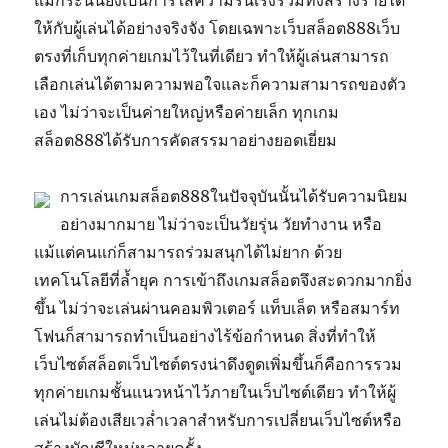
แม้กระนั้นยังเป็นการใส่ความรื้นเริงรวมทั้งสร้างรายได้
ให้กับผู้เล่นได้อย่างจริงจัง โดยเฉพาะเว็บสล็อต888เว็บ
ตรงที่เก็บทุกค่ายเกมไว้ในที่เดียว ทำให้ผู้เล่นสามารถ
เลือกเล่นได้ตามความพอใจและก็ความสามารถของตัว
เอง ไม่ว่าจะเป็นค่ายใหญ่หรือค่ายเล็ก ทุกเกม
สล็อต888ได้รับการคัดสรรมาอย่างยอดเยี่ยม
การเล่นเกมสล็อต888ในปัจจุบันนั้นได้รับความนิยม
อย่างมากมาย ไม่ว่าจะเป็นวัยรุ่น วัยทำงาน หรือ
แม้แต่คนแก่ก็สามารถร่วมสนุกได้ไม่ยาก ด้วย
เทคโนโลยีที่ล้ำยุค การเข้าถึงเกมสล็อตจึงสะดวกมากยิ่ง
ขึ้น ไม่ว่าจะเล่นผ่านคอมพิวเตอร์ แท็บเล็ต หรือสมาร์ท
โฟนก็สามารถทำเป็นอย่างไร้ข้อกำหนด สิ่งที่ทำให้
เว็บไซต์สล็อตเว็บไซต์ตรงน่าดึงดูดเพิ่มขึ้นก็คือการรวม
ทุกค่ายเกมชั้นแนวหน้าไว้ภายในเว็บไซต์เดียว ทำให้ผู้
เล่นไม่ต้องเสียเวล่ำเวลาสำหรับการเปลี่ยนเว็บไซต์หรือ