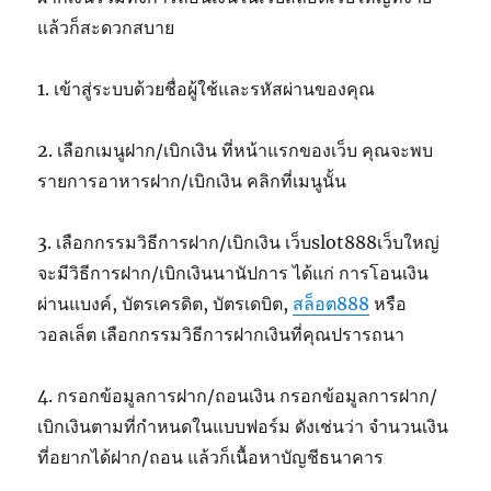
แล้วก็สะดวกสบาย
1. เข้าสู่ระบบด้วยชื่อผู้ใช้และรหัสผ่านของคุณ
2. เลือกเมนูฝาก/เบิกเงิน ที่หน้าแรกของเว็บ คุณจะพบ
รายการอาหารฝาก/เบิกเงิน คลิกที่เมนูนั้น
3. เลือกกรรมวิธีการฝาก/เบิกเงิน เว็บslot888เว็บใหญ่
จะมีวิธีการฝาก/เบิกเงินนานัปการ ได้แก่ การโอนเงิน
ผ่านแบงค์, บัตรเครดิต, บัตรเดบิต,
สล็อต888
หรือ
วอลเล็ต เลือกกรรมวิธีการฝากเงินที่คุณปรารถนา
4. กรอกข้อมูลการฝาก/ถอนเงิน กรอกข้อมูลการฝาก/
เบิกเงินตามที่กำหนดในแบบฟอร์ม ดังเช่นว่า จำนวนเงิน
ที่อยากได้ฝาก/ถอน แล้วก็เนื้อหาบัญชีธนาคาร