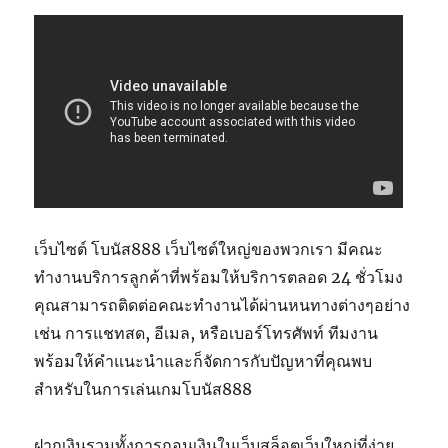
เว็บไซต์ โบนัส888 เว็บไซต์ใหญ่ของพวกเรา มีคณะ
ทำงานบริการลูกค้าที่พร้อมให้บริการตลอด 24 ชั่วโมง
คุณสามารถติดต่อคณะทำงานได้ผ่านหนทางต่างๆอย่าง
เช่น การแชทสด, อีเมล, หรือเบอร์โทรศัพท์ ทีมงาน
พร้อมให้คำแนะนำและก็จัดการกับปัญหาที่คุณพบ
สำหรับในการเล่นเกมโบนัส888
ฝากเงินรวมทั้งการถอนเงินในเว็บสล็อตเว็บใหญ่ที่ง่าย