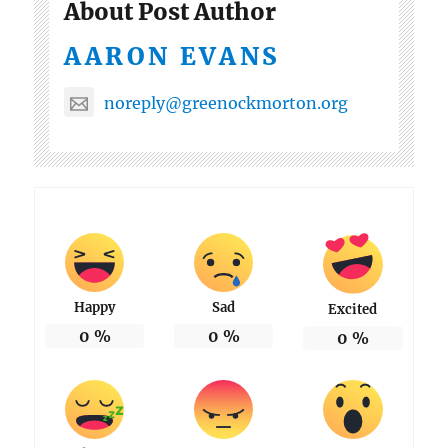
About Post Author
AARON EVANS
noreply@greenockmorton.org
Happy
Sad
Excited
0
%
0
%
0
%