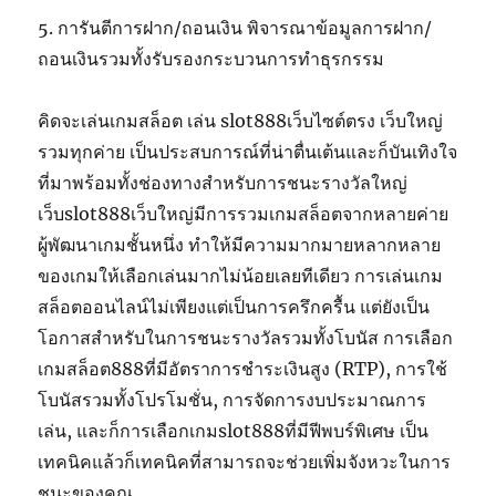
5. การันตีการฝาก/ถอนเงิน พิจารณาข้อมูลการฝาก/
ถอนเงินรวมทั้งรับรองกระบวนการทำธุรกรรม
คิดจะเล่นเกมสล็อต เล่น slot888เว็บไซต์ตรง เว็บใหญ่
รวมทุกค่าย เป็นประสบการณ์ที่น่าตื่นเต้นและก็บันเทิงใจ
ที่มาพร้อมทั้งช่องทางสำหรับการชนะรางวัลใหญ่
เว็บslot888เว็บใหญ่มีการรวมเกมสล็อตจากหลายค่าย
ผู้พัฒนาเกมชั้นหนึ่ง ทำให้มีความมากมายหลากหลาย
ของเกมให้เลือกเล่นมากไม่น้อยเลยทีเดียว การเล่นเกม
สล็อตออนไลน์ไม่เพียงแต่เป็นการครึกครื้น แต่ยังเป็น
โอกาสสำหรับในการชนะรางวัลรวมทั้งโบนัส การเลือก
เกมสล็อต888ที่มีอัตราการชำระเงินสูง (RTP), การใช้
โบนัสรวมทั้งโปรโมชั่น, การจัดการงบประมาณการ
เล่น, และก็การเลือกเกมslot888ที่มีฟีพบร์พิเศษ เป็น
เทคนิคแล้วก็เทคนิคที่สามารถจะช่วยเพิ่มจังหวะในการ
ชนะของคุณ