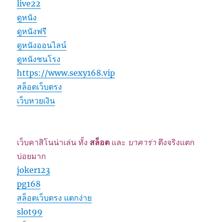
live22
ดูหนัง
ดูหนังฟรี
ดูหนังออนไลน์
ดูหนังชนโรง
https://www.sexy168.vip
สล็อตเว็บตรง
เว็บหวยเงิน
เว็บคาสิโนน่าเล่น ทั้ง
สล็อต
และ
บาคาร่า
ตึงจริงแตก
บ่อยมาก
joker123
pg168
สล็อตเว็บตรง แตกง่าย
slot99