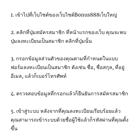
1. เข้าไปที่เว็บไซต์ของเว็บไซต์Bonus888เว็บใหญ่
2. คลิกที่ปุ่มสมัครสมาชิก ที่หน้าแรกของเว็บ คุณจะพบ
ปุ่มลงทะเบียนเป็นสมาชิก คลิกที่ปุ่มนั้น
3. กรอกข้อมูลส่วนตัวของคุณตามที่กำหนดในแบบ
ฟอร์มลงทะเบียนเป็นสมาชิก ดังเช่น ชื่อ, ชื่อสกุล, ที่อยู่
อีเมล, แล้วก็เบอร์โทรศัพท์
4. ตรวจสอบข้อมูลที่กรอกแล้วก็ยืนยันการสมัครสมาชิก
5. เข้าสู่ระบบ หลังจากที่คุณลงทะเบียนเรียบร้อยแล้ว
คุณสามารถเข้าระบบด้วยชื่อผู้ใช้แล้วก็รหัสผ่านที่คุณตั้ง
ขึ้น