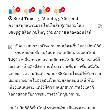
0
0
0
0
Read Time:
5 Minute, 50 Second
ความสนุกสนานออนไลน์ไม่สิ้นสุดกับเกมใหม่
888pg สล็อตเว็บใหญ่ รวมทุกค่าย สล็อตออนไลน์
เปิดประสบการณ์ใหม่กับเกมสล็อตเว็บใหญ่ slot888
รวมทุกค่าย ที่มาพร้อมความเพลิดเพลินออนไลน์
ไม่รู้จักจบสิ้น การหาความเบิกบานโบนัส888ออนไลน์ก็
เลยกลายเป็นสิ่งที่ง่ายรวมทั้งสะดวกเพิ่มมากขึ้น หนึ่งใน
แบบอย่างความบันเทิงbonus888ออนไลน์ที่ได้รับความ
นิยมอย่างมากในปัจจุบันเป็นเกมสล็อตออนไลน์ ที่ไม่
เพียงแค่เล่นง่าย แต่ยังมีความสนุกสนานร่าเริงแล้วก็
โอกาสสำหรับการชนะรางวัลใหญ่มากมาย
เกมโบนัส888เว็บใหญ่ รวมทุกค่าย เป็นแหล่งรวมเกม