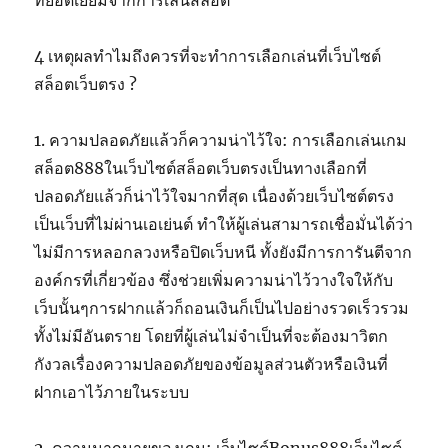
ที่ยอดเยี่ยมจากการเล่นสล็อต
4 เหตุผลทำไมถึงควรที่จะทำการเลือกเล่นที่เว็บไซต์
สล็อตเว็บตรง ?
1. ความปลอดภัยแล้วก็ความน่าไว้ใจ: การเลือกเล่นเกม
สล็อต888ในเว็บไซต์สล็อตเว็บตรงเป็นทางเลือกที่
ปลอดภัยแล้วก็น่าไว้ใจมากที่สุด เนื่องด้วยเว็บไซต์ตรง
เป็นเว็บที่ไม่ผ่านเอเย่นต์ ทำให้ผู้เล่นสามารถเชื่อมั่นได้ว่า
ไม่มีการหลอกลวงหรือปิดเว็บหนี ทั้งยังมีการการันตีจาก
องค์กรที่เกี่ยวข้อง ซึ่งช่วยเพิ่มความน่าไว้วางใจให้กับ
เว็บนั้นๆการฝากแล้วก็ถอนเงินก็เป็นไปอย่างรวดเร็วรวม
ทั้งไม่มีอันตราย โดยที่ผู้เล่นไม่จำเป็นที่จะต้องมาวิตก
กังวลเรื่องความปลอดภัยของข้อมูลส่วนตัวหรือเงินที่
ฝากเอาไว้ภายในระบบ