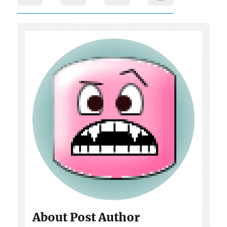
About Post Author