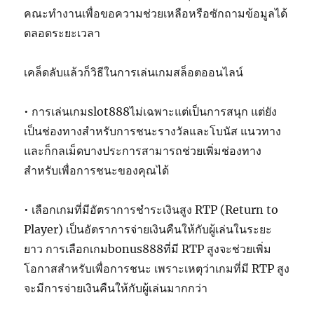
คณะทำงานเพื่อขอความช่วยเหลือหรือซักถามข้อมูลได้
ตลอดระยะเวลา
เคล็ดลับแล้วก็วิธีในการเล่นเกมสล็อตออนไลน์
• การเล่นเกมslot888ไม่เฉพาะแต่เป็นการสนุก แต่ยัง
เป็นช่องทางสำหรับการชนะรางวัลและโบนัส แนวทาง
และก็กลเม็ดบางประการสามารถช่วยเพิ่มช่องทาง
สำหรับเพื่อการชนะของคุณได้
• เลือกเกมที่มีอัตราการชำระเงินสูง RTP (Return to
Player) เป็นอัตราการจ่ายเงินคืนให้กับผู้เล่นในระยะ
ยาว การเลือกเกมbonus888ที่มี RTP สูงจะช่วยเพิ่ม
โอกาสสำหรับเพื่อการชนะ เพราะเหตุว่าเกมที่มี RTP สูง
จะมีการจ่ายเงินคืนให้กับผู้เล่นมากกว่า