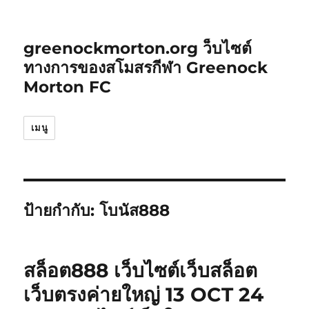
greenockmorton.org ว็บไซต์
ทางการของสโมสรกีฬา Greenock
Morton FC
เมนู
ป้ายกำกับ:
โบนัส888
สล็อต888 เว็บไซต์เว็บสล็อต
เว็บตรงค่ายใหญ่ 13 OCT 24