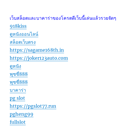
เว็บสล็อตและบาคาร่าของโครตดีเว็บนี้เล่นแล้วรวยจัดๆ
918kiss
ดูหนังออนไลน์
สล็อตเว็บตรง
https://sagame168th.in
https://joker123auto.com
ดูหนัง
พุซซี่888
พุซซี่888
บาคาร่า
pg slot
https://pgslot77.run
pgheng99
fullslot