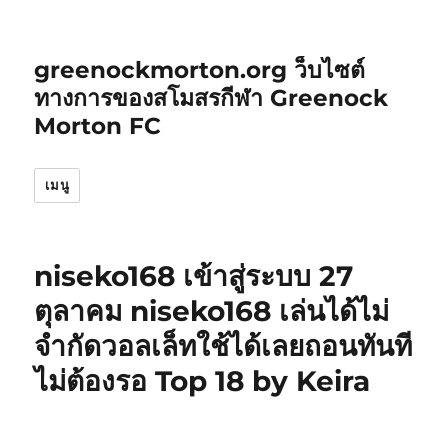
greenockmorton.org ว็บไซต์
ทางการของสโมสรกีฬา Greenock
Morton FC
เมนู
niseko168 เข้าสู่ระบบ 27
ตุลาคม niseko168 เล่นได้ไม่
จำกัดวอลเล็ทใช้ได้เลยถอนทันที
ไม่ต้องรอ Top 18 by Keira