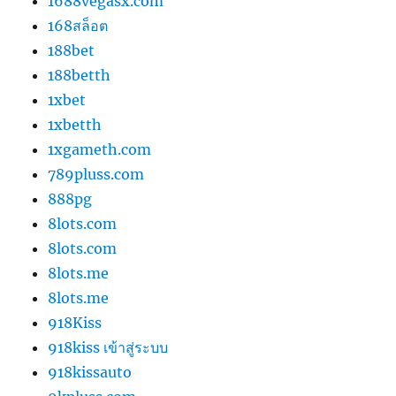
1688vegasx.com
168สล็อต
188bet
188betth
1xbet
1xbetth
1xgameth.com
789pluss.com
888pg
8lots.com
8lots.com
8lots.me
8lots.me
918Kiss
918kiss เข้าสู่ระบบ
918kissauto