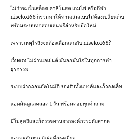
ไม่ว่าจะเป็นสล็อต คาสิโนสด เกมไพ่ หรือกีฬา
niseko168 ก็รวมมาให้ท่านเล่นแบบไม่ต้องเปลี่ยนเว็บ
พร้อมระบบทดสอบเล่นฟรีสำหรับมือใหม่
เพราะเหตุไรถึงจะต้องเลือกเล่นกับ niseko168?
เว็บตรง ไม่ผ่านเอเย่นต์ มั่นอกมั่นใจในทุกการทำ
ธุรกรรม
ระบบฝากถอนอัตโนมัติ รองรับทั้งแบงค์และก็วอลเล็ท
แอดมินดูแลตลอด 1 วัน พร้อมตอบทุกคำถาม
มีใบสุทธิและก็ตรวจทานจากองค์กรระดับสากล
ระบบสนับสนุนผู้เล่นที่ยอดเยี่ยม