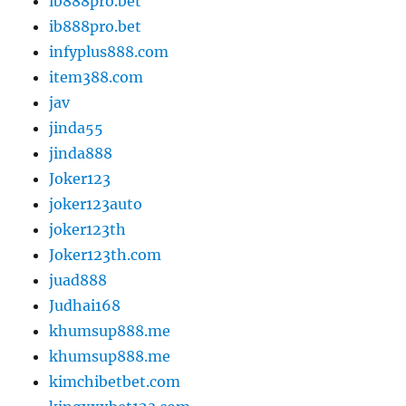
ib888pro.bet
ib888pro.bet
infyplus888.com
item388.com
jav
jinda55
jinda888
Joker123
joker123auto
joker123th
Joker123th.com
juad888
Judhai168
khumsup888.me
khumsup888.me
kimchibetbet.com