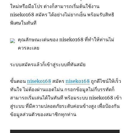
ใหม่หรือมือโปร ต่างก็สามารถเริ่มต้นใช้งาน
niseko168 สมัคร ได้อย่างไม่ยากเย็น พร้อมรับสิทธิ
พิเศษในทันที
คุณลักษณะเด่นของ niseko168 ที่ทำให้ท่านไม่
ควรละเลย
ระบบสมัครแล้วก็เข้าสู่ระบบที่ทันสมัย
ขั้นตอน
niseko168
สมัคร
niseko168
ถูกดีไซน์ให้เร็ว
ทันใจ ไม่ต้องผ่านแอดไม่น กรอกข้อมูลไม่กี่บรรทัดก็
สามารถเริ่มเล่นได้ในทันที พร้อมระบบ niseko168 เข้า
สู่ระบบ ที่มีความปลอดภัยระดับค่อนข้างสูง เพื่อป้องกัน
ข้อมูลส่วนตัวของสมาชิกทุกท่าน