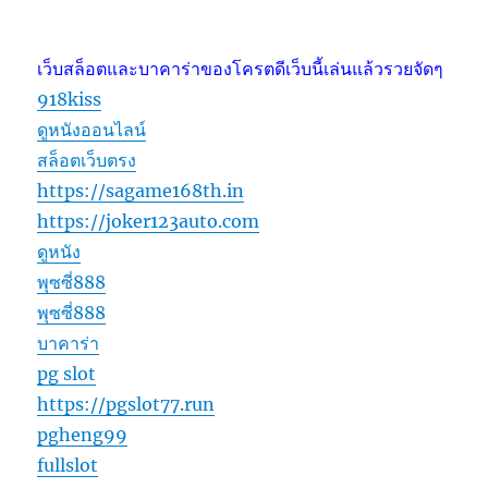
เว็บสล็อตและบาคาร่าของโครตดีเว็บนี้เล่นแล้วรวยจัดๆ
918kiss
ดูหนังออนไลน์
สล็อตเว็บตรง
https://sagame168th.in
https://joker123auto.com
ดูหนัง
พุซซี่888
พุซซี่888
บาคาร่า
pg slot
https://pgslot77.run
pgheng99
fullslot