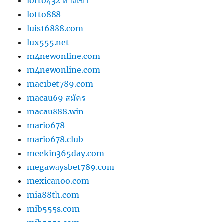
lotto432 ทางเข้า
lotto888
luis16888.com
lux555.net
m4newonline.com
m4newonline.com
mac1bet789.com
macau69 สมัคร
macau888.win
mario678
mario678.club
meekin365day.com
megawaysbet789.com
mexicanoo.com
mia88th.com
mib555s.com