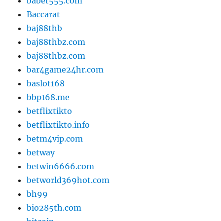
babet555.com
Baccarat
baj88thb
baj88thbz.com
baj88thbz.com
bar4game24hr.com
baslot168
bbp168.me
betflixtikto
betflixtikto.info
betm4vip.com
betway
betwin6666.com
betworld369hot.com
bh99
bio285th.com