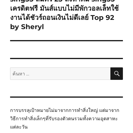
ต่อ
เครดิตฟรี มันส์แบบไม่มีพักวอลเล็ทใช้
ไป:
งานได้ชัวร์ถอนเงินไม่ดีเลย์ Top 92
by Sheryl
ค้นห
ค้นหา:
การบรรลุเป้าหมายไม่มาจากการทำสิ่งใหญ่ แต่มาจาก
วิธีการทำสิ่งเล็กๆที่รับรองตัวตนรวมทั้งความอุตสาหะ
แต่ละวัน