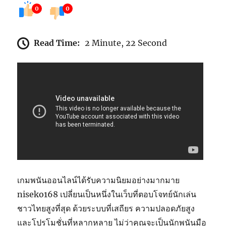
0
0
Read Time:
2 Minute, 22 Second
เกมพนันออนไลน์ได้รับความนิยมอย่างมากมาย
niseko168 เปลี่ยนเป็นหนึ่งในเว็บที่ตอบโจทย์นักเล่น
ชาวไทยสูงที่สุด ด้วยระบบที่เสถียร ความปลอดภัยสูง
และโปรโมชั่นที่หลากหลาย ไม่ว่าคุณจะเป็นนักพนันมือ