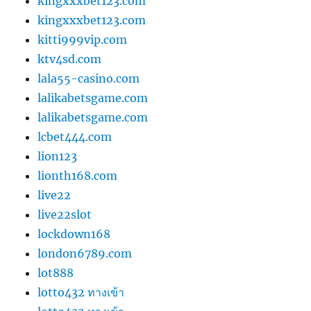
kingxxxbet123.com
kingxxxbet123.com
kitti999vip.com
ktv4sd.com
lala55-casino.com
lalikabetsgame.com
lalikabetsgame.com
lcbet444.com
lion123
lionth168.com
live22
live22slot
lockdown168
london6789.com
lot888
lotto432 ทางเข้า