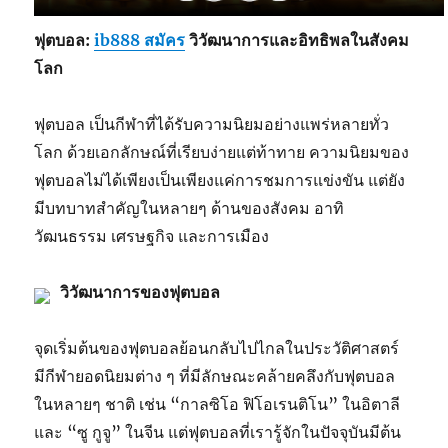
ฟุตบอล:
ib888 สมัคร
วิวัฒนาการและอิทธิพลในสังคม
โลก
ฟุตบอล เป็นกีฬาที่ได้รับความนิยมอย่างแพร่หลายทั่ว
โลก ด้วยเอกลักษณ์ที่เรียบง่ายแต่ท้าทาย ความนิยมของ
ฟุตบอลไม่ได้เพียงเป็นเพียงแค่การชมการแข่งขัน แต่ยัง
มีบทบาทสำคัญในหลายๆ ด้านของสังคม อาทิ
วัฒนธรรม เศรษฐกิจ และการเมือง
วิวัฒนาการของฟุตบอล
จุดเริ่มต้นของฟุตบอลย้อนกลับไปไกลในประวัติศาสตร์
มีกีฬายอดนิยมต่าง ๆ ที่มีลักษณะคล้ายคลึงกับฟุตบอล
ในหลายๆ ชาติ เช่น “กาลซิโอ ฟิโอเรนติโน” ในอิตาลี
และ “ซู กูจู” ในจีน แต่ฟุตบอลที่เรารู้จักในปัจจุบันมีต้น