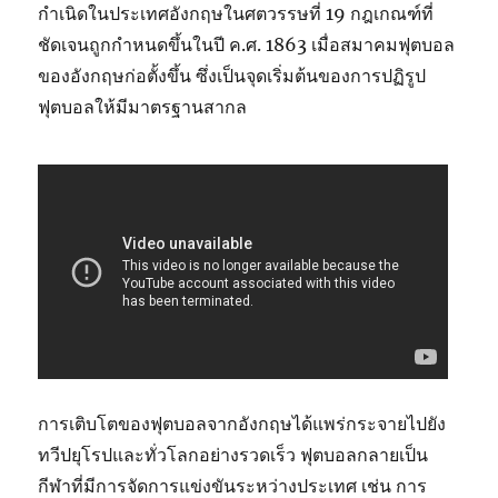
กำเนิดในประเทศอังกฤษในศตวรรษที่ 19 กฎเกณฑ์ที่
ชัดเจนถูกกำหนดขึ้นในปี ค.ศ. 1863 เมื่อสมาคมฟุตบอล
ของอังกฤษก่อตั้งขึ้น ซึ่งเป็นจุดเริ่มต้นของการปฏิรูป
ฟุตบอลให้มีมาตรฐานสากล
การเติบโตของฟุตบอลจากอังกฤษได้แพร่กระจายไปยัง
ทวีปยุโรปและทั่วโลกอย่างรวดเร็ว ฟุตบอลกลายเป็น
กีฬาที่มีการจัดการแข่งขันระหว่างประเทศ เช่น การ