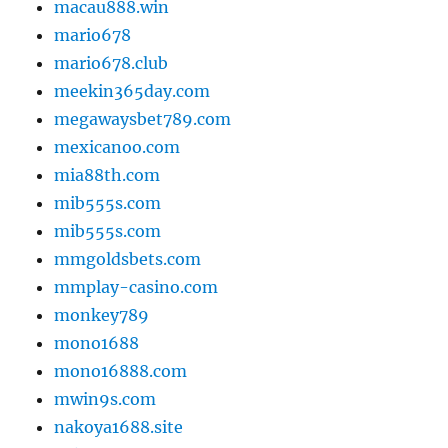
macau888.win
mario678
mario678.club
meekin365day.com
megawaysbet789.com
mexicanoo.com
mia88th.com
mib555s.com
mib555s.com
mmgoldsbets.com
mmplay-casino.com
monkey789
mono1688
mono16888.com
mwin9s.com
nakoya1688.site