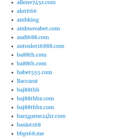
allone745s.com
alot666
ambking
ambnovabet.com
audi688.com
autoslot16888.com
ba88th.com
ba88th.com
babet555.com
Baccarat
baj88thb
baj88thbz.com
baj88thbz.com
bar4game24hr.com
baslot168
bbp168.me