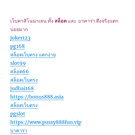
เว็บคาสิโนน่าเล่น ทั้ง
สล็อต
และ
บาคาร่า
ตึงจริงแตก
บ่อยมาก
joker123
pg168
สล็อตเว็บตรง แตกง่าย
slot99
สล็อต66
สล็อตเว็บตรง
judhai168
https://bonus888.asia
สล็อตเว็บตรง
pgslot
https://www.pussy888fun.vip
บาคาร่า