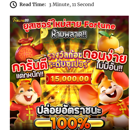
Read Time:
3 Minute, 11 Second