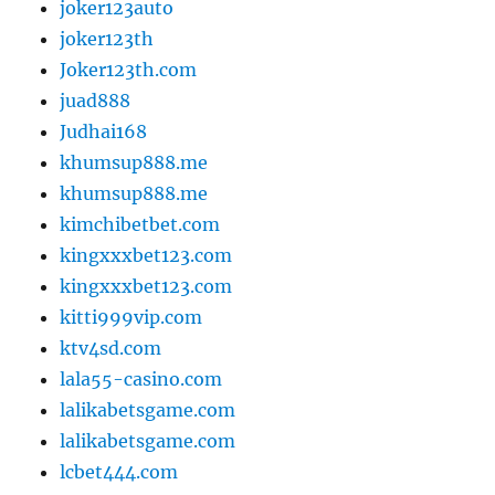
joker123auto
joker123th
Joker123th.com
juad888
Judhai168
khumsup888.me
khumsup888.me
kimchibetbet.com
kingxxxbet123.com
kingxxxbet123.com
kitti999vip.com
ktv4sd.com
lala55-casino.com
lalikabetsgame.com
lalikabetsgame.com
lcbet444.com