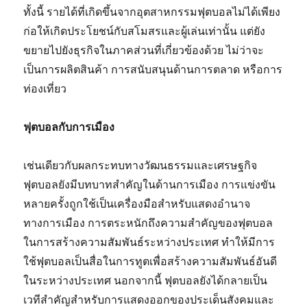
ทั้งนี้ รายได้ที่เกิดขึ้นจากอุตสาหกรรมฟุตบอลไม่ได้เพียง
ก่อให้เกิดประโยชน์กับสโมสรและผู้เล่นเท่านั้น แต่ยัง
ขยายไปยังธุรกิจในภาคส่วนที่เกี่ยวข้องด้วย ไม่ว่าจะ
เป็นการผลิตสินค้า การสนับสนุนด้านการตลาด หรือการ
ท่องเที่ยว
ฟุตบอลกับการเมือง
เช่นเดียวกับผลกระทบทางวัฒนธรรมและเศรษฐกิจ
ฟุตบอลยังมีบทบาทสำคัญในด้านการเมือง การแข่งขัน
หลายครั้งถูกใช้เป็นเครื่องมือสำหรับแสดงอำนาจ
ทางการเมือง การตระหนักถึงความสำคัญของฟุตบอล
ในการสร้างความสัมพันธ์ระหว่างประเทศ ทำให้มีการ
ใช้ฟุตบอลเป็นสื่อในการทูตเพื่อสร้างความสัมพันธ์อันดี
ในระหว่างประเทศ นอกจากนี้ ฟุตบอลยังได้กลายเป็น
เวทีสำคัญสำหรับการแสดงออกของประเด็นสังคมและ