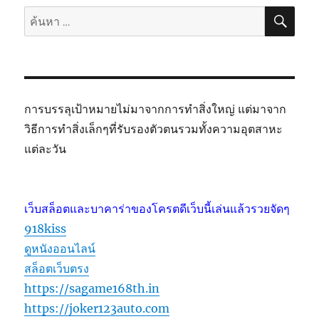
ค้นห
ค้นหา:
การบรรลุเป้าหมายไม่มาจากการทำสิ่งใหญ่ แต่มาจาก
วิธีการทำสิ่งเล็กๆที่รับรองตัวตนรวมทั้งความอุตสาหะ
แต่ละวัน
เว็บสล็อตและบาคาร่าของโครตดีเว็บนี้เล่นแล้วรวยจัดๆ
918kiss
ดูหนังออนไลน์
สล็อตเว็บตรง
https://sagame168th.in
https://joker123auto.com