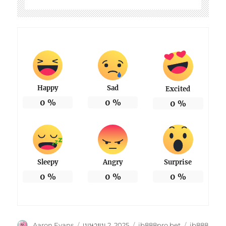
Happy
Sad
Excited
0
%
0
%
0
%
Sleepy
Angry
Surprise
0
%
0
%
0
%
ผู้
เขียน
หมวด
ป้าย
Aaron Evans
เมษายน 2, 2025
ib888pro.bet
ib888