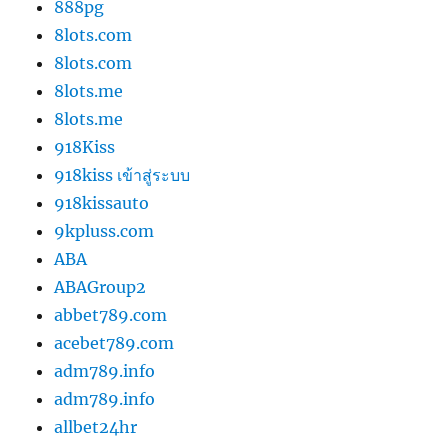
888pg
8lots.com
8lots.com
8lots.me
8lots.me
918Kiss
918kiss เข้าสู่ระบบ
918kissauto
9kpluss.com
ABA
ABAGroup2
abbet789.com
acebet789.com
adm789.info
adm789.info
allbet24hr