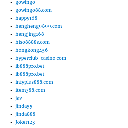
gowingo
gowingo88.com
happy168
hengheng9899.com
hengjing168
hiso8888s.com
hongkong456
hyperclub-casino.com
ib888pro.bet
ib888pro.bet
infyplus888.com
item388.com
jav
jinda55
jinda888
Joker123