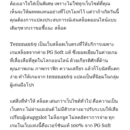
ต้องเอาใจใส่เป็นพิเศษ เพราะไม่ใช่ทุกเว็บไซต์ที่คุณ
เห็นจะให้ผลทดแทนอย่างที่โปรโมทไว้ แต่ว่าถ้าเกิดวันนี้
คุณต้องการแปลงประสบการณ์เล่นสล็อตออนไลน์แบบ
เดิมๆพวกเราขอชี้แนะ สล็อต
Temmax69 เป็นเว็บสล็อตเว็บตรงที่ให้บริการเฉพาะ
เกมสล็อตจากค่าย PG Soft แท้ ซึ่งยอดเยี่ยมในค่ายเกม
ที่เลื่องลือที่สุดในโลกออนไลน์ ด้วยเกียรติศักดิ์ด้าน
คุณภาพเกม ภาพกราฟิก ความเสถียร แล้วก็โบนัสที่แตก
ง่าย ทำให้เกมจาก temmax69 แปลงเป็นที่นิยมในกลุ่ม
ผู้เล่นมือโปร
แต่สิ่งที่ทำให้ สล็อต เด่นกว่าเว็บไซต์ทั่วไป คือความเป็น
เว็บตรง ไม่ผ่านเอเย่นต์ ไม่มีตัวกลางมาปรับระบบให้เสีย
เปรียบผู้เล่นpgslot ไม่ล็อกยูส ไม่ลดอัตราการจ่าย ทุก
เกมในเว็บแห่งนี้คือเวอร์ชันแท้ 100% จาก PG Soft