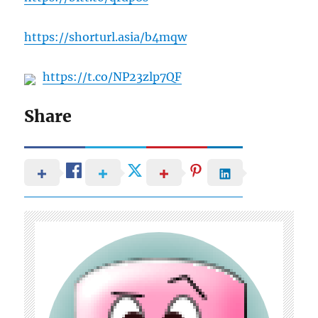
https://shorturl.asia/b4mqw
https://t.co/NP23zlp7QF
Share