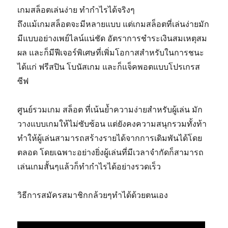
เกมสล็อตเล่นง่าย ทำกำไรได้จริงๆ
ถึงแม้เกมสล็อตจะมีหลายแบบ แต่เกมสล็อตที่เล่นง่ายมัก
มีแบบอย่างเพย์ไลน์แน่ชัด อัตราการชำระเงินสมเหตุสม
ผล และก็มีฟีเจอร์พิเศษที่เพิ่มโอกาสสำหรับในการชนะ
ได้แก่ ฟรีสปิน โบนัสเกม และก็แจ็คพอตแบบโปรเกรส
ซีฟ
ศูนย์รวมเกม สล็อต ที่เน้นย้ำความง่ายสำหรับผู้เล่น มัก
วางแบบเกมให้ไม่ซับซ้อน แต่ยังคงความสนุกรวมทั้งท้า
ทำให้ผู้เล่นสามารถสร้างรายได้จากการเดิมพันได้โดย
ตลอด โดยเฉพาะอย่างยิ่งผู้เล่นที่มีเวลาจำกัดก็สามารถ
เล่นเกมสั้นๆแล้วก็ทำกำไรได้อย่างรวดเร็ว
วิธีการสมัครสมาชิกกล้วยๆทำได้ด้วยตนเอง