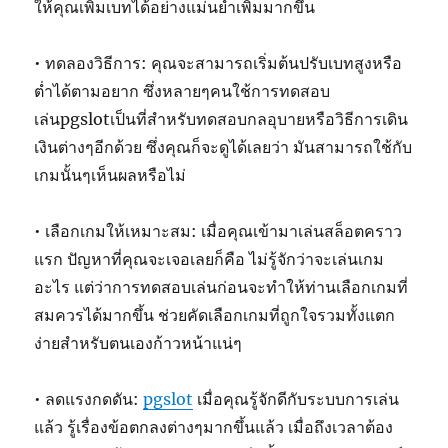
ให้คุณเพิ่มเบทได้อย่างแม่นยำเพิ่มมากขึ้น
• ทดลองวิธีการ: คุณจะสามารถเริ่มต้นปรับเบทสูงหรือ
ต่ำได้ตามอยาก ซึ่งหลายๆคนใช้การทดสอบ
เล่นpgslotเป็นที่สำหรับทดสอบกลอุบายหรือวิธีการเดิน
เงินต่างๆอีกด้วย ซึ่งคุณก็จะดูได้เลยว่า มันสามารถใช้กับ
เกมนั้นๆเห็นผลหรือไม่
• เลือกเกมให้เหมาะสม: เมื่อคุณเข้ามาเล่นสล็อตคราว
แรก ปัญหาที่คุณจะเจอเลยก็คือ ไม่รู้จักว่าจะเล่นเกม
อะไร แต่ว่าการทดสอบเล่นก่อนจะทำให้ท่านเลือกเกมที่
สมควรได้มากขึ้น ช่วยคัดเลือกเกมที่ถูกใจรวมทั้งแตก
ง่ายสำหรับตนเองก้าวหน้าแน่ๆ
• ลดแรงกดดัน:
pgslot
เมื่อคุณรู้จักดีกับระบบการเล่น
แล้ว รู้เรื่องข้อตกลงต่างๆมากขึ้นแล้ว เมื่อถึงเวลาต้อง