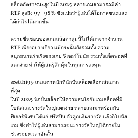
สล็อตอัตราชนะสูงในปี 2025 หลายเกมสามารถมีค่า
RTP สูงถึง 97–98% ซึ่งแปลว่าผู้เล่นได้โอกาสชนะและ
ได้กำไรได้มากขึ้น
ความชื่นชอบของเกมสล็อตกลุ่มนี้ไม่ได้มาจากจำนวน
RTP เพียงอย่างเดียว แม้กระนั้นยังรวมทั้ง ความ
สนุกสนานร่าเริงของเกม ฟีเจอร์โบนัส รวมทั้งแจ็คพอตที่
แตกง่าย ทำให้ผู้เล่นรู้สึกคุ้มในทุกการลงทุน
sretthi99 เกมแตกหนักที่นักปั่นสล็อตเลือกเล่นมาก
ที่สุด
ในปี 2025 นักปั่นสล็อตให้ความสนใจกับเกมสล็อตที่มี
โบนัสและรางวัลใหญ่แตกง่าย หลายเกมมาพร้อมกับ
ฟีเจอร์พิเศษ ได้แก่ ฟรีสปิน ตัวคูณเงินรางวัล แล้วก็โบนัส
เกม ซึ่งทำให้ผู้เล่นสามารถชนะรางวัลใหญ่ได้ภายใน
ช่วงระยะเวลาอันสั้น