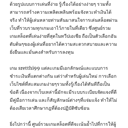
ด้วยรูปแบบการเล่นที่ง่าย รู้เรื่องได้อย่างง่ายๆ รวมทั้ง
สามารถสร้างความเพลิดเพลินพร้อมจังหวะทำเงินได้
จริง ทำให้ผู้เล่นหลายท่านหันมาสนใจการเล่นสล็อตผ่าน
เว็บที่รวบรวมทุกเกมเอาไว้ภายในที่เดียว ซึ่งศูนย์รวม
เกมสล็อตที่เล่นง่ายที่สุดในทวีปเอเชีย ถือเป็นตัวเลือกอัน
ดับต้นๆของผู้เล่นที่อยากได้ความสะดวกสบายและความ
ยั่งยืนและมั่นคงสำหรับการลงทุน
เกม sretthi99 แต่ละเกมมีเอกลักษณ์และแบบการ
ชำระเงินที่แตกต่างกัน แต่ว่าสำหรับผู้เล่นใหม่ การเลือก
เว็บไซต์ที่สะสมเกมง่ายๆรวมทั้งรู้เรื่องได้ทันทีถือเป็น
ข้อดี เนื่องจากเว็บเหล่านี้มักจะมีระบบระเบียบจัดแจงที่ดี
มีคู่มือการเล่น และก็สัญลักษณ์ต่างๆที่แจ่มแจ้ง ทำให้ไม่
ต้องเสียเวลาศึกษากฎที่ต้องปฏิบัติซับซ้อน
ยิ่งไปกว่านี้ ศูนย์รวมเกมสล็อตที่ดีจะเน้นย้ำไปที่การให้ผู้