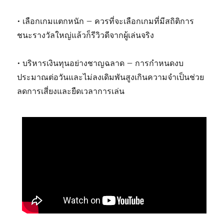
• เลือกเกมแตกหนัก – ควรที่จะเลือกเกมที่มีสถิติการ
ชนะรางวัลใหญ่แล้วก็รีวิวดีจากผู้เล่นจริง
• บริหารเงินทุนอย่างชาญฉลาด – การกำหนดงบ
ประมาณต่อวันและไม่ลงเดิมพันสูงเกินความจำเป็นช่วย
ลดการเสี่ยงและยืดเวลาการเล่น