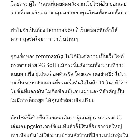
โดยตรง ผู้ใดกันแน่ที่เคยผิดหวังจากเว็บไซต์อื่น บอกเลย
ว่า สล็อต พร้อมแปลงมุมมองของคุณใหม่ทั้งหมดทั้งปวง
ทำไมจำเป็นต้อง temmax69 ? เว็บสล็อตที่กล้าให้
ความสุจริตใจมากกว่าเว็บไหนๆ
จุดแข็งของ temmax69 ไม่ได้มีแค่ความเป็นเว็บไซต์
ตรงจากค่าย PG Soft แม้กระนั้นยังรวมทั้งระบบที่วาง
แบบมาเพื่อ ผู้เล่นสล็อตตัวจริง โดยเฉพาะอย่างยิ่ง ไม่ว่า
จะเป็นระบบฝากถอนที่รวดเร็วทันใจไม่ถึง 10 วินาที โปร
โมชั่นที่แจกจริง ไม่ติดข้อแม้แอบแฝง และที่สำคัญเป็น
ไม่มีการล็อกยูส ให้คุณจำต้องเสียเปรียบ
เว็บไซต์นี้เปิดขึ้นด้วยแนวคิดว่า ผู้เล่นทุกคนควรจะได้
เล่นเกมpgslotเวอร์ชันแท้แล้วก็มีสิทธิ์รับรางวัลใหญ่
เท่าเทียมกัน ไม่ใช่ระบบข้างหลังบ้านที่มีการแบ่งกลุ่มให้