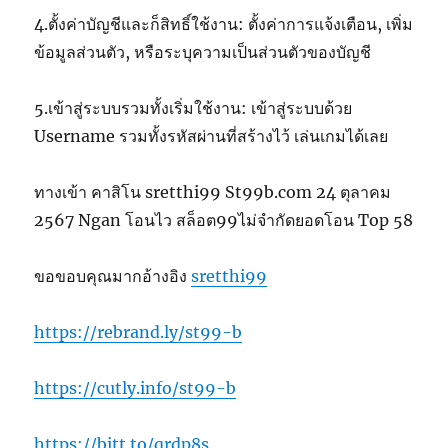
4.ตั้งค่าบัญชีและก็สิทธิ์ใช้งาน: ตั้งค่าการแจ้งเตือน, เพิ่ม
ข้อมูลส่วนตัว, หรือระบุความเป็นส่วนตัวของบัญชี
5.เข้าสู่ระบบรวมทั้งเริ่มใช้งาน: เข้าสู่ระบบด้วย
Username รวมทั้งรหัสผ่านที่สร้างไว้ เล่นเกมได้เลย
ทางเข้า คาสิโน sretthi99 St99b.com 24 ตุลาคม
2567 Ngan โอนไว สล็อต99ไม่จำกัดยอดโอน Top 58
ขอขอบคุณมากอ้างอิง
sretthi99
https://rebrand.ly/st99-b
https://cutly.info/st99-b
https://bitt.to/qrdp8s