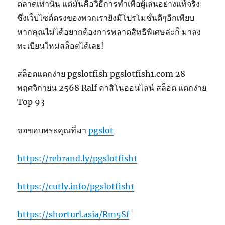
ตลาดเท่านั้น แต่มันคือวิธีการทำเพื่อผู้เล่นอย่างแท้จริง
ซึ่งเว็บไซต์ตรงของพวกเรายังมีโปรโมชั่นดีๆอีกเพียบ
หากคุณไม่ได้อยากต้องการพลาดสิทธิพิเศษล่ะก็ มาลง
ทะเบียนใหม่สล็อตได้เลย!
สล็อตแตกง่าย pgslotfish pgslotfish1.com 28
พฤศจิกายน 2568 Ralf คาสิโนออนไลน์ สล็อต แตกง่าย
Top 93
ขอขอบพระคุณที่มา
pgslot
https://rebrand.ly/pgslotfish1
https://cutly.info/pgslotfish1
https://shorturl.asia/Rm5Sf