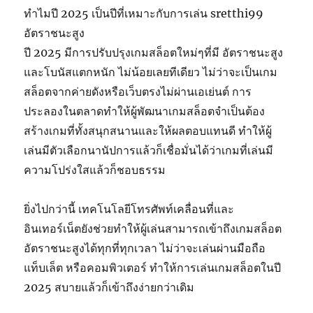
ทำไมปี 2025 เป็นปีที่เหมาะกับการเล่น sretthi99
อัตราชนะสูง
ปี 2025 มีการปรับปรุงเกมสล็อตใหม่ๆที่มี อัตราชนะสูง
และโบนัสแตกหนัก ไม่น้อยเลยทีเดียว ไม่ว่าจะเป็นเกม
สล็อตจากค่ายดังหรือเว็บตรงไม่ผ่านเอเย่นต์ การ
ประลองในตลาดทำให้ผู้พัฒนาเกมสล็อตจำเป็นต้อง
สร้างเกมที่ทั้งสนุกสนานและให้ผลตอบแทนดี ทำให้ผู้
เล่นมีตัวเลือกนานัปการแล้วก็เชื่อมั่นได้ว่าเกมที่เล่นมี
ความโปร่งใสแล้วก็ชอบธรรม
ยิ่งไปกว่านี้ เทคโนโลยีโทรศัพท์เคลื่อนที่และ
อินเทอร์เน็ตยังช่วยทำให้ผู้เล่นสามารถเข้าถึงเกมสล็อต
อัตราชนะสูงได้ทุกที่ทุกเวลา ไม่ว่าจะเล่นผ่านมือถือ
แท็บเล็ต หรือคอมพิวเตอร์ ทำให้การเล่นเกมสล็อตในปี
2025 สบายแล้วก็เข้าถึงง่ายกว่าเดิม