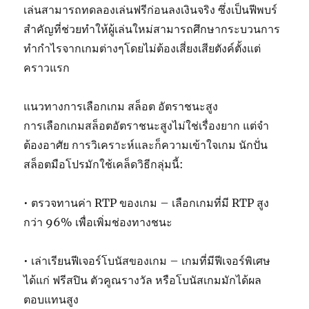
เล่นสามารถทดลองเล่นฟรีก่อนลงเงินจริง ซึ่งเป็นฟีพบร์
สำคัญที่ช่วยทำให้ผู้เล่นใหม่สามารถศึกษากระบวนการ
ทำกำไรจากเกมต่างๆโดยไม่ต้องเสี่ยงเสียตังค์ตั้งแต่
คราวแรก
แนวทางการเลือกเกม สล็อต อัตราชนะสูง
การเลือกเกมสล็อตอัตราชนะสูงไม่ใช่เรื่องยาก แต่จำ
ต้องอาศัย การวิเคราะห์และก็ความเข้าใจเกม นักปั่น
สล็อตมือโปรมักใช้เคล็ดวิธีกลุ่มนี้:
• ตรวจทานค่า RTP ของเกม – เลือกเกมที่มี RTP สูง
กว่า 96% เพื่อเพิ่มช่องทางชนะ
• เล่าเรียนฟีเจอร์โบนัสของเกม – เกมที่มีฟีเจอร์พิเศษ
ได้แก่ ฟรีสปิน ตัวคูณรางวัล หรือโบนัสเกมมักได้ผล
ตอบแทนสูง