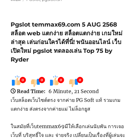
กำกับ
Pgslot temmax69.com 5 AUG 2568
สล็อต web แตกง่าย สล็อตแตกง่าย เกมใหม่
ล่าสุด เล่นก่อนใครได้ที่นี่! พนันออนไลน์ เว็บ
เปิดใหม่ pgslot ทดลองเล่น Top 75 by
Ryder
0
0
0
0
Read Time:
6 Minute, 21 Second
เว็บสล็อตเว็บไซต์ตรง จากค่าย PG Soft แท้ รวมเกม
แตกง่าย ส่งตรงจากค่ายแม่ ไม่ล็อกยูส
ในสมัยที่เว็บtemmax69มีให้เลือกเล่นนับพัน การเจอ
เว็บที่ บริสุทธิ์ใจ และ จ่ายจริง เปลี่ยนเป็นเรื่องที่ผู้เล่นจะ