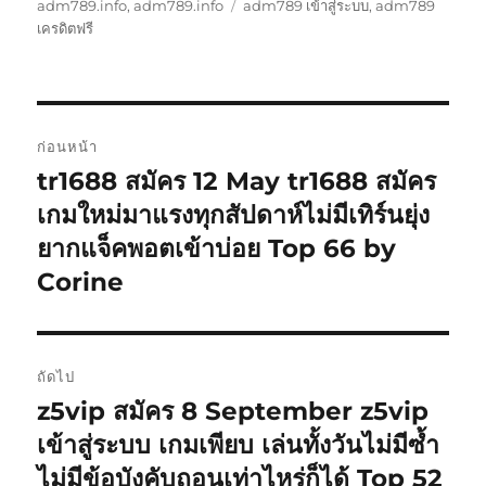
เขียน
เมื่อ
แบบ
หมู่
ป้าย
adm789.info
,
adm789.info
adm789 เข้าสู่ระบบ
,
adm789
เรื่อง
กำกับ
เครดิตฟรี
แนะแนว
ก่อนหน้า
เรื่อง
tr1688 สมัคร 12 May tr1688 สมัคร
เรื่อง
ก่อน
เกมใหม่มาแรงทุกสัปดาห์ไม่มีเทิร์นยุ่ง
หน้า:
ยากแจ็คพอตเข้าบ่อย Top 66 by
Corine
ถัดไป
z5vip สมัคร 8 September z5vip
เรื่อง
ต่อ
เข้าสู่ระบบ เกมเพียบ เล่นทั้งวันไม่มีซ้ำ
ไป:
ไม่มีข้อบังคับถอนเท่าไหร่ก็ได้ Top 52