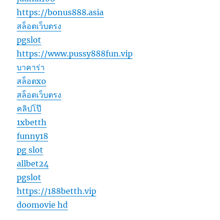
https://bonus888.asia
สล็อตเว็บตรง
pgslot
https://www.pussy888fun.vip
บาคาร่า
สล็อตxo
สล็อตเว็บตรง
คลิปโป๊
1xbetth
funny18
pg slot
allbet24
pgslot
https://188betth.vip
doomovie hd