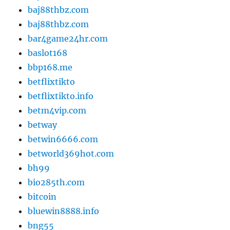
baj88thbz.com
baj88thbz.com
bar4game24hr.com
baslot168
bbp168.me
betflixtikto
betflixtikto.info
betm4vip.com
betway
betwin6666.com
betworld369hot.com
bh99
bio285th.com
bitcoin
bluewin8888.info
bng55