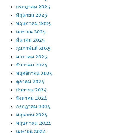
กรกฎาคม 2025
มิถุนายน 2025
พฤษภาคม 2025
เมษายน 2025
มีนาคม 2025
กุมภาพันธ์ 2025
มกราคม 2025
ธันวาคม 2024
พฤศจิกายน 2024
ตุลาคม 2024
กันยายน 2024
สิงหาคม 2024
กรกฎาคม 2024
มิถุนายน 2024
พฤษภาคม 2024
เมษายน 2024