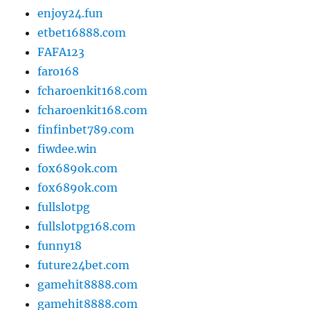
enjoy24.fun
etbet16888.com
FAFA123
faro168
fcharoenkit168.com
fcharoenkit168.com
finfinbet789.com
fiwdee.win
fox689ok.com
fox689ok.com
fullslotpg
fullslotpg168.com
funny18
future24bet.com
gamehit8888.com
gamehit8888.com