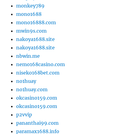
monkey789
mono1688
mono16888.com
mwin9s.com
nakoya1688.site
nakoya1688.site
nbwin.me
nemo168casino.com
niseko168bet.com
no1huay
no1huay.com
okcasino159.com
okcasino159.com
p2vvip
pananthai99.com
paramax1688.info