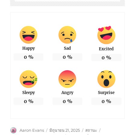
Happy
Sad
Excited
0
%
0
%
0
%
Sleepy
Angry
Surprise
0
%
0
%
0
%
ผู้
เขียน
รูป
หมวด
Aaron Evans
มิถุนายน 21, 2025
สถานะ