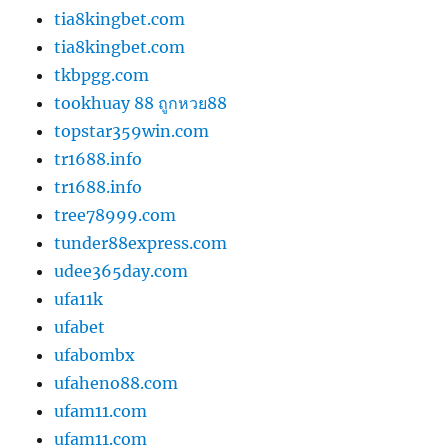
tia8kingbet.com
tia8kingbet.com
tkbpgg.com
tookhuay 88 ถูกหวย88
topstar359win.com
tr1688.info
tr1688.info
tree78999.com
tunder88express.com
udee365day.com
ufa11k
ufabet
ufabombx
ufaheno88.com
ufam11.com
ufam11.com