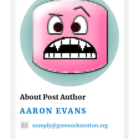
About Post Author
AARON EVANS
noreply@greenockmorton.org