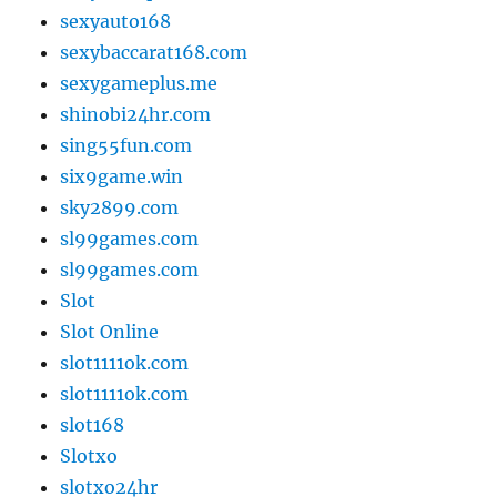
sexyauto168
sexybaccarat168.com
sexygameplus.me
shinobi24hr.com
sing55fun.com
six9game.win
sky2899.com
sl99games.com
sl99games.com
Slot
Slot Online
slot1111ok.com
slot1111ok.com
slot168
Slotxo
slotxo24hr