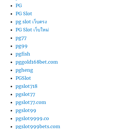
PG
PG Slot
pg slot เว็บตรง
PG Slot เว็บใหม่
pg77
pg99
pgfish
pggold168bet.com
pgheng
PGSlot
pgslot718
pgslot77
pgslot77.com
pgslot99
pgslot9999.co
pgslot999bets.com