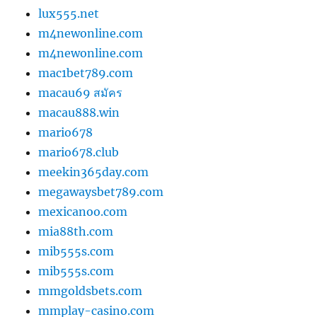
lux555.net
m4newonline.com
m4newonline.com
mac1bet789.com
macau69 สมัคร
macau888.win
mario678
mario678.club
meekin365day.com
megawaysbet789.com
mexicanoo.com
mia88th.com
mib555s.com
mib555s.com
mmgoldsbets.com
mmplay-casino.com