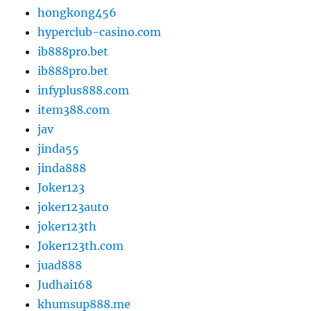
hongkong456
hyperclub-casino.com
ib888pro.bet
ib888pro.bet
infyplus888.com
item388.com
jav
jinda55
jinda888
Joker123
joker123auto
joker123th
Joker123th.com
juad888
Judhai168
khumsup888.me