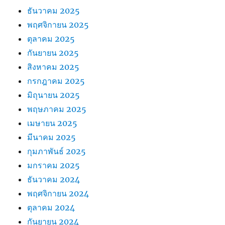
ธันวาคม 2025
พฤศจิกายน 2025
ตุลาคม 2025
กันยายน 2025
สิงหาคม 2025
กรกฎาคม 2025
มิถุนายน 2025
พฤษภาคม 2025
เมษายน 2025
มีนาคม 2025
กุมภาพันธ์ 2025
มกราคม 2025
ธันวาคม 2024
พฤศจิกายน 2024
ตุลาคม 2024
กันยายน 2024