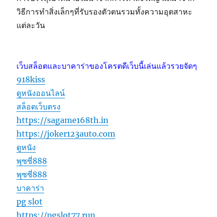
วิธีการทำสิ่งเล็กๆที่รับรองตัวตนรวมทั้งความอุตสาหะ
แต่ละวัน
เว็บสล็อตและบาคาร่าของโครตดีเว็บนี้เล่นแล้วรวยจัดๆ
918kiss
ดูหนังออนไลน์
สล็อตเว็บตรง
https://sagame168th.in
https://joker123auto.com
ดูหนัง
พุซซี่888
พุซซี่888
บาคาร่า
pg slot
https://pgslot77.run