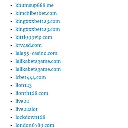
khumsup888.me
kimchibetbet.com
kingxxxbet123.com
kingxxxbet123.com
kitti999vip.com
ktv4sd.com
lala55-casino.com
lalikabetsgame.com
lalikabetsgame.com
lcbet444.com
lion123
lionth168.com
live22
live22slot
lockdown168
london6789.com