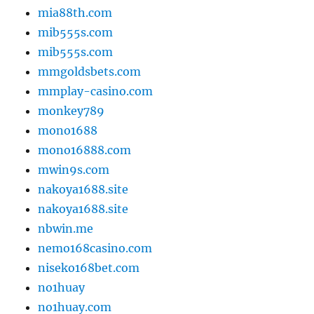
mia88th.com
mib555s.com
mib555s.com
mmgoldsbets.com
mmplay-casino.com
monkey789
mono1688
mono16888.com
mwin9s.com
nakoya1688.site
nakoya1688.site
nbwin.me
nemo168casino.com
niseko168bet.com
no1huay
no1huay.com