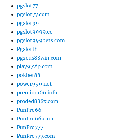
pgslot77
pgslot77.com
pgslot99
pgslot9999.co
pgslot999bets.com
Pgslotth
pgzeus88win.com
play97vip.com
pokbet88
power999.net
premium66.info
proded888x.com
PunPro66
PunPro66.com
PunPro777
PunPro777.com