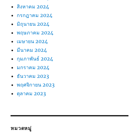
สิงหาคม 2024
กรกฎาคม 2024
มิถุนายน 2024
พฤษภาคม 2024
เมษายน 2024
มีนาคม 2024
กุมภาพันธ์ 2024
มกราคม 2024
ธันวาคม 2023
พฤศจิกายน 2023
ตุลาคม 2023
หมวดหมู่