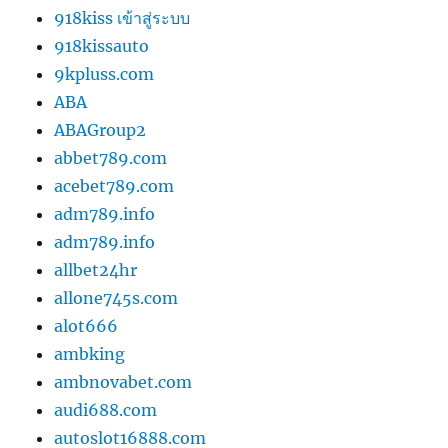
918kiss เข้าสู่ระบบ
918kissauto
9kpluss.com
ABA
ABAGroup2
abbet789.com
acebet789.com
adm789.info
adm789.info
allbet24hr
allone745s.com
alot666
ambking
ambnovabet.com
audi688.com
autoslot16888.com