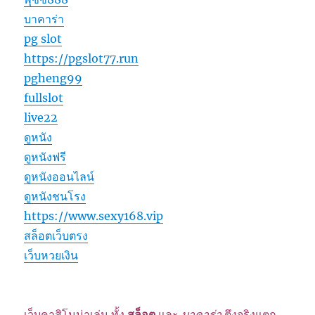
บาคาร่า
pg slot
https://pgslot77.run
pgheng99
fullslot
live22
ดูหนัง
ดูหนังฟรี
ดูหนังออนไลน์
ดูหนังชนโรง
https://www.sexy168.vip
สล็อตเว็บตรง
เว็บหวยเงิน
เว็บคาสิโนน่าเล่น ทั้ง
สล็อต
และ
บาคาร่า
ตึงจริงแตก