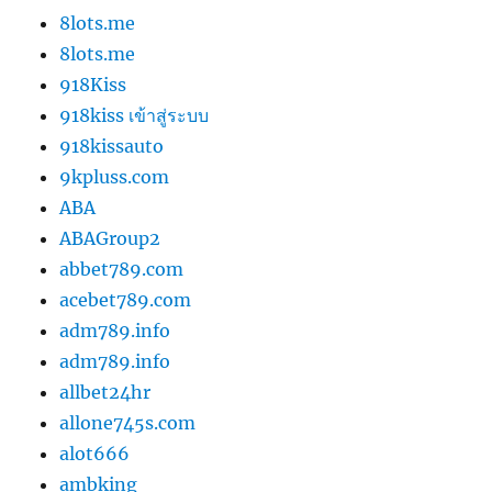
8lots.me
8lots.me
918Kiss
918kiss เข้าสู่ระบบ
918kissauto
9kpluss.com
ABA
ABAGroup2
abbet789.com
acebet789.com
adm789.info
adm789.info
allbet24hr
allone745s.com
alot666
ambking