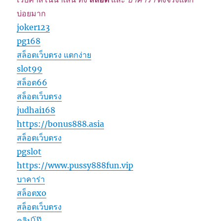
บ่อยมาก
joker123
pg168
สล็อตเว็บตรง แตกง่าย
slot99
สล็อต66
สล็อตเว็บตรง
judhai168
https://bonus888.asia
สล็อตเว็บตรง
pgslot
https://www.pussy888fun.vip
บาคาร่า
สล็อตxo
สล็อตเว็บตรง
คลิปโป๊