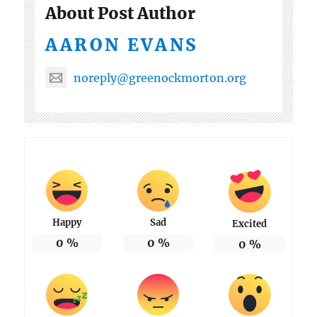
About Post Author
AARON EVANS
noreply@greenockmorton.org
Happy
Sad
Excited
0
%
0
%
0
%