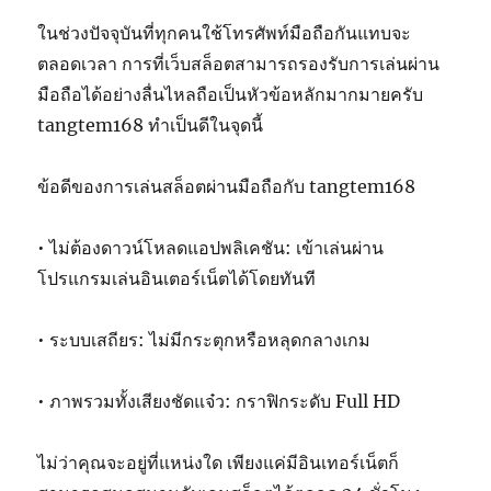
ในช่วงปัจจุบันที่ทุกคนใช้โทรศัพท์มือถือกันแทบจะ
ตลอดเวลา การที่เว็บสล็อตสามารถรองรับการเล่นผ่าน
มือถือได้อย่างลื่นไหลถือเป็นหัวข้อหลักมากมายครับ
tangtem168 ทำเป็นดีในจุดนี้
ข้อดีของการเล่นสล็อตผ่านมือถือกับ tangtem168
• ไม่ต้องดาวน์โหลดแอปพลิเคชัน: เข้าเล่นผ่าน
โปรแกรมเล่นอินเตอร์เน็ตได้โดยทันที
• ระบบเสถียร: ไม่มีกระตุกหรือหลุดกลางเกม
• ภาพรวมทั้งเสียงชัดแจ๋ว: กราฟิกระดับ Full HD
ไม่ว่าคุณจะอยู่ที่แหน่งใด เพียงแค่มีอินเทอร์เน็ตก็