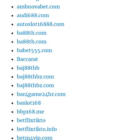
ambnovabet.com
audi688.com
autoslot16888.com
ba88th.com
ba88th.com
babet555.com
Baccarat
baj88thb
baj88thbz.com
baj88thbz.com
bar4game24hr.com
baslot168
bbp168.me
betflixtikto
betflixtikto.info
betm4vip.com