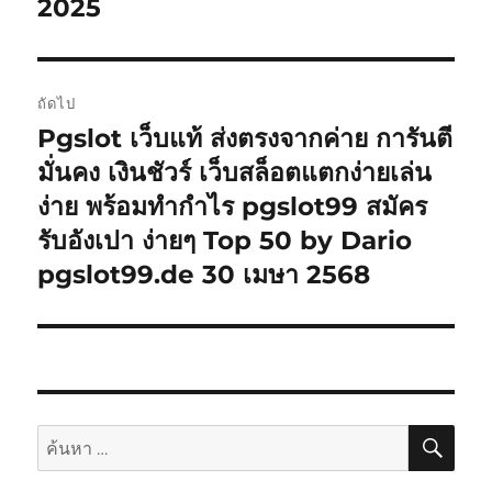
2025
ถัดไป
Pgslot เว็บแท้ ส่งตรงจากค่าย การันตี
เรื่อง
ต่อ
มั่นคง เงินชัวร์ เว็บสล็อตแตกง่ายเล่น
ไป:
ง่าย พร้อมทำกำไร pgslot99 สมัคร
รับอังเปา ง่ายๆ Top 50 by Dario
pgslot99.de 30 เมษา 2568
ค้นห
ค้นหา: