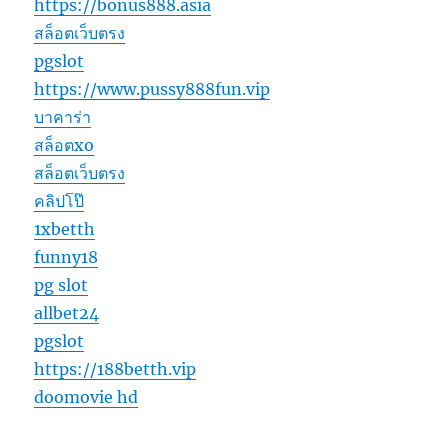
https://bonus888.asia
สล็อตเว็บตรง
pgslot
https://www.pussy888fun.vip
บาคาร่า
สล็อตxo
สล็อตเว็บตรง
คลิปโป๊
1xbetth
funny18
pg slot
allbet24
pgslot
https://188betth.vip
doomovie hd