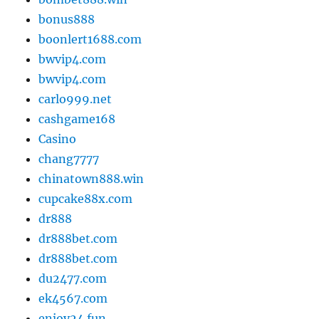
bonus888
boonlert1688.com
bwvip4.com
bwvip4.com
carlo999.net
cashgame168
Casino
chang7777
chinatown888.win
cupcake88x.com
dr888
dr888bet.com
dr888bet.com
du2477.com
ek4567.com
enjoy24.fun