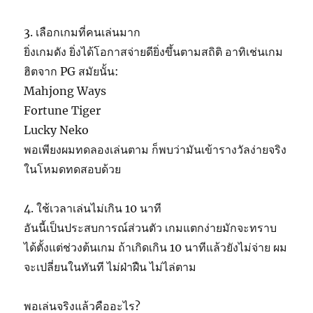
3. เลือกเกมที่คนเล่นมาก
ยิ่งเกมดัง ยิ่งได้โอกาสจ่ายดียิ่งขึ้นตามสถิติ อาทิเช่นเกม
ฮิตจาก PG สมัยนั้น:
Mahjong Ways
Fortune Tiger
Lucky Neko
พอเพียงผมทดลองเล่นตาม ก็พบว่ามันเข้ารางวัลง่ายจริง
ในโหมดทดสอบด้วย
4. ใช้เวลาเล่นไม่เกิน 10 นาที
อันนี้เป็นประสบการณ์ส่วนตัว เกมแตกง่ายมักจะทราบ
ได้ตั้งแต่ช่วงต้นเกม ถ้าเกิดเกิน 10 นาทีแล้วยังไม่จ่าย ผม
จะเปลี่ยนในทันที ไม่ฝ่าฝืน ไม่ไล่ตาม
พอเล่นจริงแล้วคืออะไร?