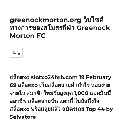
greenockmorton.org ว็บไซต์
ทางการของสโมสรกีฬา Greenock
Morton FC
เมนู
สล็อตxo slotxo24hrb.com 19 February
69 สล็อตxo เว็บสล็อตสายทำกำไร ถอนง่าย
จ่ายไว สมาชิกใหม่รับสูงสุด 1,000 แอดมินมื
ออาชีพ สล็อตสายปั่น แตกถี่ โบนัสถึงใจ
สล็อตxo พร้อมลุยแล้ว สมัครเลย Top 44 by
Salvatore