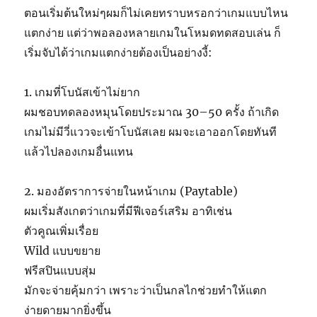
ตอนเริ่มต้นใหม่ๆผมก็ไม่เคยทราบหรอกว่าเกมแบบไหน
แตกง่าย แต่ว่าพอลองหลายเกมในโหมดทดสอบเล่น ก็
เริ่มจับได้ว่าเกมแตกง่ายต้องเป็นอย่างงี้:
1. เกมที่โบนัสเข้าไม่ยาก
ผมชอบทดลองหมุนโดยประมาณ 30–50 ครั้ง ถ้าเกิด
เกมไม่มีวี่แววจะเข้าโบนัสเลย ผมจะเอาออกโดยทันที
แล้วไปลองเกมอื่นแทน
2. มองอัตราการจ่ายในหน้าเกม (Paytable)
ผมเริ่มสังเกตว่าเกมที่มีฟีเจอร์เสริม อาทิเช่น
ตัวคูณเพิ่มเรื่อย
Wild แบบขยาย
ฟรีสปินแบบสุ่ม
มักจะจ่ายคุ้มกว่า เพราะว่าเป็นกลไกช่วยทำให้แตก
ง่ายดายมากยิ่งขึ้น