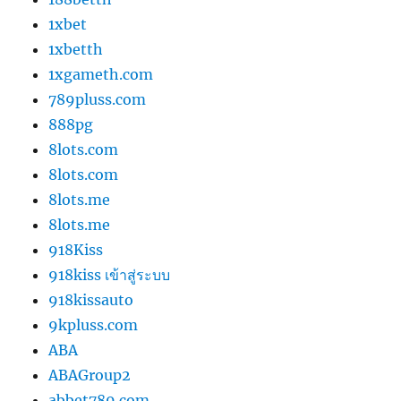
1xbet
1xbetth
1xgameth.com
789pluss.com
888pg
8lots.com
8lots.com
8lots.me
8lots.me
918Kiss
918kiss เข้าสู่ระบบ
918kissauto
9kpluss.com
ABA
ABAGroup2
abbet789.com