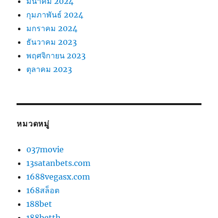
มีนาคม 2024
กุมภาพันธ์ 2024
มกราคม 2024
ธันวาคม 2023
พฤศจิกายน 2023
ตุลาคม 2023
หมวดหมู่
037movie
13satanbets.com
1688vegasx.com
168สล็อต
188bet
188betth