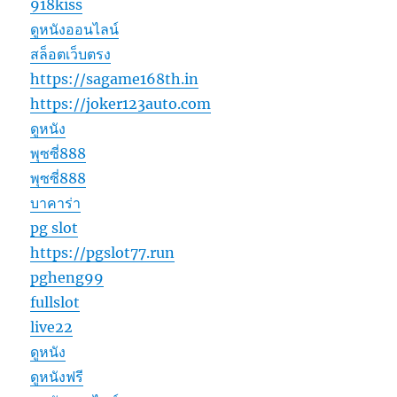
918kiss
ดูหนังออนไลน์
สล็อตเว็บตรง
https://sagame168th.in
https://joker123auto.com
ดูหนัง
พุซซี่888
พุซซี่888
บาคาร่า
pg slot
https://pgslot77.run
pgheng99
fullslot
live22
ดูหนัง
ดูหนังฟรี