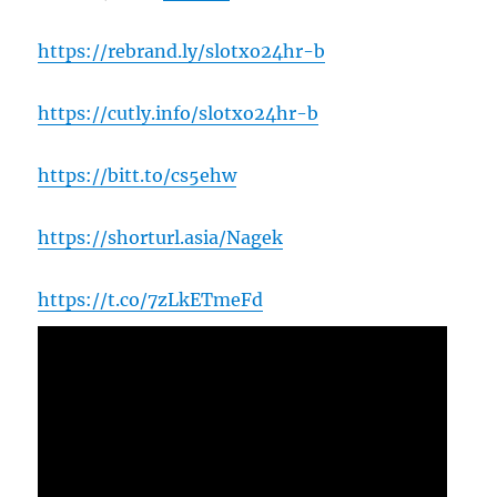
https://rebrand.ly/slotxo24hr-b
https://cutly.info/slotxo24hr-b
https://bitt.to/cs5ehw
https://shorturl.asia/Nagek
https://t.co/7zLkETmeFd