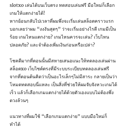
slotxo เล่นได้บนเว็บตรง ทดสอบเล่นฟรี มือใหม่ก็เลือก
เกมให้แตกง่ายได้!
หากย้อนกลับไปเวลาที่ผมพึ่งจะเริ่มเล่นสล็อตคราวแรก
บอกเลยว่าผม “งงงันสุดๆ” ว่าจะเริ่มอย่างไรดี เกมมีเป็น
ร้อย เกมไหนแตกง่าย? เกมไหนควรจะเล่น? เว็บไหน
ปลอดภัย? และจำต้องเพิ่มเงินก่อนหรือเปล่า?
โชคดีมากที่ตอนนั้นมีสหายเสนอแนะให้ทดลองเล่นผ่าน
สล็อตxo เว็บไซต์ตรงที่มีระบบระเบียบทดลองเล่นฟรี
จากที่ตอนต้นคิดว่าเป็นอะไรเล็กๆไม่มีสาระ กลายเป็นว่า
โหมดทดสอบนี่แหละ เป็นสิ่งที่ช่วยให้ผมจับจังหวะเกมได้
เร็ว แล้วก็เลือกเกมแตกง่ายได้ด้วยตัวเองแบบไม่ต้องพึ่ง
ดวงล้วนๆ
แนวทางที่ผมใช้ “เลือกเกมแตกง่าย” แบบมือใหม่ก็
ทำได้