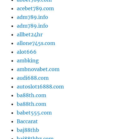
acebet789.com
adm789.info
adm789.info
allbet24hr
allone745s.com
alot666
ambking
ambnovabet.com
audi688.com
autoslot16888.com
ba88th.com
ba88th.com
babet555.com
Baccarat
baj88thb
baj88thbz.com