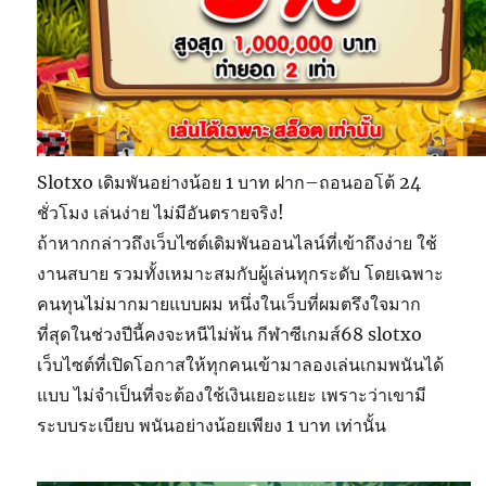
Slotxo เดิมพันอย่างน้อย 1 บาท ฝาก–ถอนออโต้ 24
ชั่วโมง เล่นง่าย ไม่มีอันตรายจริง!
ถ้าหากกล่าวถึงเว็บไซต์เดิมพันออนไลน์ที่เข้าถึงง่าย ใช้
งานสบาย รวมทั้งเหมาะสมกับผู้เล่นทุกระดับ โดยเฉพาะ
คนทุนไม่มากมายแบบผม หนึ่งในเว็บที่ผมตรึงใจมาก
ที่สุดในช่วงปีนี้คงจะหนีไม่พ้น กีฬาซีเกมส์68 slotxo
เว็บไซต์ที่เปิดโอกาสให้ทุกคนเข้ามาลองเล่นเกมพนันได้
แบบ ไม่จำเป็นที่จะต้องใช้เงินเยอะแยะ เพราะว่าเขามี
ระบบระเบียบ พนันอย่างน้อยเพียง 1 บาท เท่านั้น