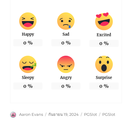
Happy
Sad
Excited
0
%
0
%
0
%
Sleepy
Angry
Surprise
0
%
0
%
0
%
ผู้
เขียน
หมวด
ป้าย
Aaron Evans
กันยายน 19, 2024
PGSlot
PGSlot
เขียน
เมื่อ
หมู่
กำกับ