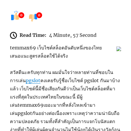
0
0
Read Time:
4 Minute, 57 Second
temmax69 เว็บไซต์สล็อตอันดับหนึ่งของไทย
เสนอแนะสูตรสล็อตใช้ได้จริง
สวัสดีนะครับทุกท่าน ผมมั่นใจว่าหลายท่านที่ชอบใน
การเล่น
pgslot
คงเคยรับรู้ชื่อเว็บไซต์ pgslot กันมาบ้าง
แล้ว เว็บไซต์นี้มีชื่อเสียงกันดีว่าเป็นเว็บไซต์สล็อตที่มา
แรงที่สุดในประเทศไทยในขณะนี้ มีผู้
เล่นtemmax69เยอะมากที่หลั่งไหลเข้ามา
เล่นpgslotกันอย่างต่อเนื่องเพราะเหตุว่าความน่านับถือ
ความปลอดภัย รวมทั้งที่สำคัญเป็นการแจกโบนัสแตก
ง่ายที่ทำให้ผู้เล่นผู้คนจำนวนไม่ใช้น้อยได้เงินรางวัลก้อน