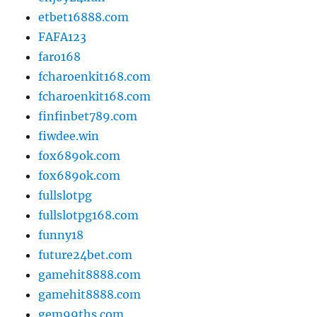
etbet16888.com
FAFA123
faro168
fcharoenkit168.com
fcharoenkit168.com
finfinbet789.com
fiwdee.win
fox689ok.com
fox689ok.com
fullslotpg
fullslotpg168.com
funny18
future24bet.com
gamehit8888.com
gamehit8888.com
gem99ths.com