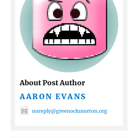
About Post Author
AARON EVANS
noreply@greenockmorton.org