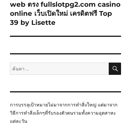
ไป:
web ตรง fullslotpg2.com casino
online เว็บเปิดใหม่ เครดิตฟรี Top
39 by Lisette
ค้นห
ค้นหา:
การบรรลุเป้าหมายไม่มาจากการทำสิ่งใหญ่ แต่มาจาก
วิธีการทำสิ่งเล็กๆที่รับรองตัวตนรวมทั้งความอุตสาหะ
แต่ละวัน