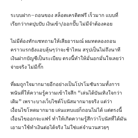
ระบบฝาก–ถอนของ สล็อตเครดิตฟรี เร็วมาก แบบที่
เรียกว่ากดปุบปับ เงินเข้า/ออกปั๊บ ไม่มีจำต้องคอย
ไม่มีต้องทักแชทถามให้เสียอารมณ์ ผมทดลองถอน
คราวแรกยังแอบลุ้นๆว่าจะช้าไหม สรุปเป็นไม่ถึงนาที
เงินฝากบัญชีเป็นระเบียบ ตรงนี้ทำให้มั่นอกมั่นใจเลยว่า
จ่ายจริง ไม่มีกั๊ก
ที่ผมถูกใจมากมายอีกอย่างเป็นโปรโมชันรวมทั้งการ
พนันที่ให้ความรู้ความเข้าใจสึก “เล่นได้บันเทิงใจกว่า
เดิม” เพราะบางเว็บไซต์โบนัสมากมายจริง แต่ว่า
เงื่อนไขโหดมากมาย เล่นแทบแย่ก็ถอนไม่ได้ แต่ตรงนี้
เงื่อนไขออกจะแฟร์ ทำให้เกิดความรู้สึกว่าโบนัสที่ได้มัน
เอามาใช้ทำเงินต่อได้จริง ไม่ใช่แค่จำนวนสวยๆ