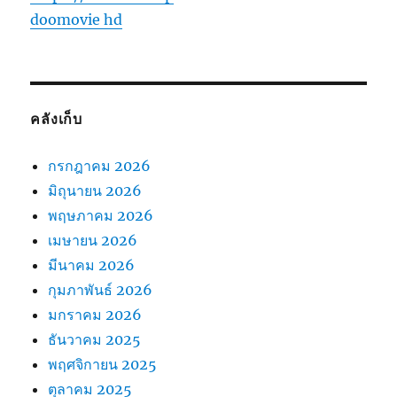
doomovie hd
คลังเก็บ
กรกฎาคม 2026
มิถุนายน 2026
พฤษภาคม 2026
เมษายน 2026
มีนาคม 2026
กุมภาพันธ์ 2026
มกราคม 2026
ธันวาคม 2025
พฤศจิกายน 2025
ตุลาคม 2025