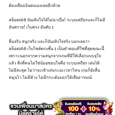
ต้องเสี่ยงเงินตนเองเลยอีกด้วย
สล็อต168 บันเทิงใจได้ไม่น่าเบื่อ! ระบบเสถียรและก็ไม่มี
อันตราย! เว็บตรง อันดับ 1
ลื่นจริง สนุกจริง และก็บันเทิงใจจริง บอกเลยว่า
สล็อต168 เว็บไซต์ตรงชั้น 1 เป็นคำตอบที่ใช่ที่สุดขณะนี้
เพราะนอกจากความสนุกจากเกมที่มีให้เลือกแบบจุใจ
แล้ว สิ่งที่คนไม่ใช่น้อยชอบใจคือ ระบบเสถียร เล่นได้
ไม่มีสะดุด ไม่ว่าจะเข้าเล่นระยะเวลาไหน เกมก็ยังลื่น
หมุนไว ไม่มีค้าง ไม่มีกระเด้งออกให้เสียอารมณ์