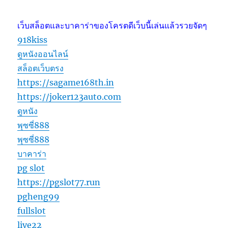
เว็บสล็อตและบาคาร่าของโครตดีเว็บนี้เล่นแล้วรวยจัดๆ
918kiss
ดูหนังออนไลน์
สล็อตเว็บตรง
https://sagame168th.in
https://joker123auto.com
ดูหนัง
พุซซี่888
พุซซี่888
บาคาร่า
pg slot
https://pgslot77.run
pgheng99
fullslot
live22