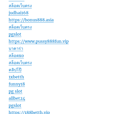
สล็อตเว็บตรง
judhai168
https://bonus888.asia
สล็อตเว็บตรง
pgslot
https://www.pussy888fun.vip
บาคาร่า
สล็อตxo
สล็อตเว็บตรง
คลิปโป๊
1xbetth
funny18
pg slot
allbet24
pgslot
https://188betth.vip