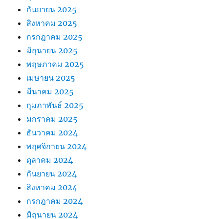
กันยายน 2025
สิงหาคม 2025
กรกฎาคม 2025
มิถุนายน 2025
พฤษภาคม 2025
เมษายน 2025
มีนาคม 2025
กุมภาพันธ์ 2025
มกราคม 2025
ธันวาคม 2024
พฤศจิกายน 2024
ตุลาคม 2024
กันยายน 2024
สิงหาคม 2024
กรกฎาคม 2024
มิถุนายน 2024