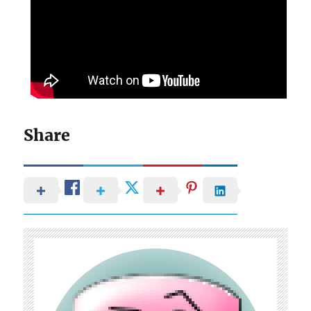
Share