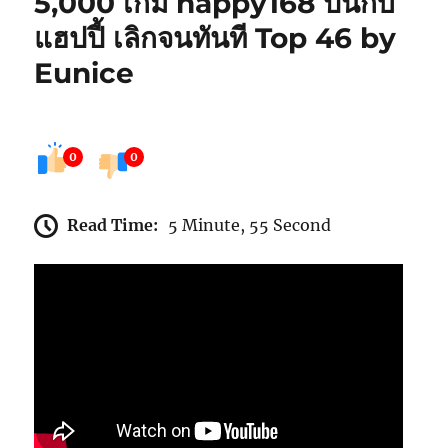
5,000 เกม happy168 ปั่นกับ
แฮปปี้ เลิกจนทันที Top 46 by
Eunice
0
0
Read Time:
5 Minute, 55 Second