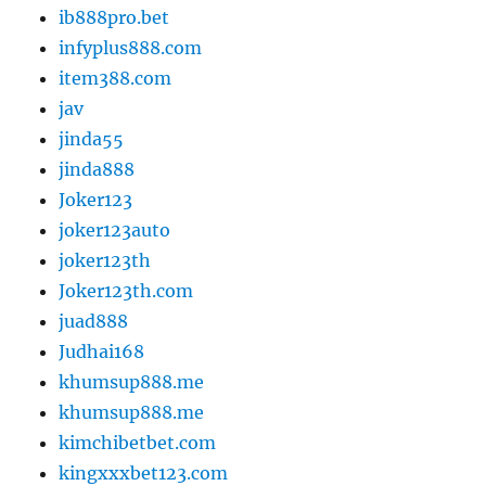
ib888pro.bet
infyplus888.com
item388.com
jav
jinda55
jinda888
Joker123
joker123auto
joker123th
Joker123th.com
juad888
Judhai168
khumsup888.me
khumsup888.me
kimchibetbet.com
kingxxxbet123.com